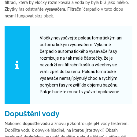
filtraci, která by vločky rozmixovala a voda by byla bílá jako mléko.
Zbytky řas odstraňte
vysavačem
. Filtrační čerpadlo v tuto dobu
nesmí fungovat skrz písek.
Vločky nevysávejte poloautomatickým ani
automatickým vysavačem. Výkonné
čerpadlo automatického vysavače řasy
rozmixuje na tak malé částečky, že je
nezadrží ani filtrační košík a všechny se
vrátí zpět do bazénu. Poloautomatické
vysavače nemají plynulý chod a rychlým
pohybem řasy rozvíří do objemu bazénu.
Pak je budete muset vysávat opakovaně.
Dopuštění vody
Nakonec
dopusťte vodu
a znovu ji zkontrolujte
pH
vody testerem.
Doplňte vodu k obvyklé hladině, na kterou jste zvyklí. Obsah