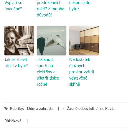
Vyplatí se
předokenních
dekoraci do
finančně?
rolet? Z mnoha
bytu?
důvodů!
Jak se zbavit
Jak snížit
Nedostatek
plísní v bytě?
spotřebu
úložných
elektřiny a
prostor vyřeší
ušetřit tisíce
vestavěné
ročně
skříně
Rubriky:
Dům a zahrada
/
Žádné odpovědi
/
od
Pavla
Růžičková