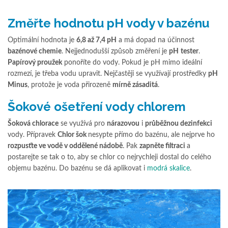
Změřte hodnotu pH vody v bazénu
Optimální hodnota je
6,8 až 7,4 pH
a má dopad na účinnost
bazénové chemie
. Nejjednodušší způsob změření je
pH
tester
.
Papírový proužek
ponoříte do vody. Pokud je pH mimo ideální
rozmezí, je třeba vodu upravit. Nejčastěji se využívají prostředky
pH
Minus
, protože je voda přirozeně
mírně zásaditá
.
Šokové ošetření vody chlorem
Šoková chlorace
se využívá pro
nárazovou
i
průběžnou dezinfekci
vody. Přípravek
Chlor šok
nesypte přímo do bazénu, ale nejprve ho
rozpusťte ve vodě v oddělené nádobě
. Pak
zapněte filtraci
a
postarejte se tak o to, aby se chlor co nejrychleji dostal do celého
objemu bazénu. Do bazénu se dá aplikovat i
modrá skalice
.