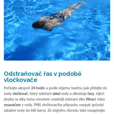
Odstraňovač řas v podobě
vločkovače
Počkejte alespoň
24 hodin
a podle objemu bazénu pak přidejte do
vody
vločkovač
, který odstraní
zákal
vody a zlikviduje
řasy
. Jejich
zbytky se díky tomu mnohem snadněji odstraní díky
filtraci
nebo
vysavačem
z vody. Příliš vločkovacího přípravku naopak způsobí
zakalení vody do bílé barvy. Ze stejného důvodu také nezapínejte