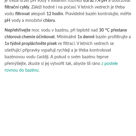
je třeba držet pH vody v ideálním rozmezí
6,8 až 7,4 pH
a dodržovat
filtrační cykly
. Záleží hodně i na počasí. V letních vedrech je třeba
vodu
filtrovat
alespoň
12 hodin
. Pravidelně bazén kontrolujte, měřte
pH
vody a množství
chloru
.
Nepřehřívejte
moc vodu v bazénu, při teplotě nad
30
°C
přestane
chlorová chemie účinkovat
. Minimálně
1x denně
bazén profiltrujte a
1x týdně propláchněte písek
ve filtraci. V letních vedrech se
ošetřující přípravky vypařují rychleji a je třeba kontrolovat
bazénovou vodu častěji. A pokud o svém bazénu teprve
přemýšlejte, zkuste si jej vytvořit tak, abyste šli ráno
z postele
rovnou do bazénu
.