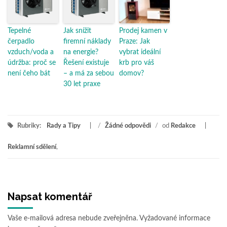
Tepelné
Jak snížit
Prodej kamen v
čerpadlo
firemní náklady
Praze: Jak
vzduch/voda a
na energie?
vybrat ideální
údržba: proč se
Řešení existuje
krb pro váš
není čeho bát
– a má za sebou
domov?
30 let praxe
Rubriky:
Rady a Tipy
/
Žádné odpovědi
/
od
Redakce
Reklamní sdělení
,
Napsat komentář
Vaše e-mailová adresa nebude zveřejněna.
Vyžadované informace