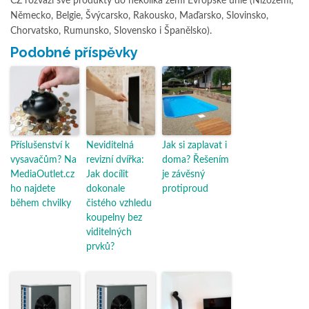
CZ rozváží své produkty do několika zemí Evropské unie (Nizozemí,
Německo, Belgie, Švýcarsko, Rakousko, Maďarsko, Slovinsko,
Chorvatsko, Rumunsko, Slovensko i Španělsko).
Podobné příspěvky
Příslušenství k
Neviditelná
Jak si zaplavat i
vysavačům? Na
revizní dvířka:
doma? Řešením
MediaOutlet.cz
Jak docílit
je závěsný
ho najdete
dokonale
protiproud
během chvilky
čistého vzhledu
koupelny bez
viditelných
prvků?