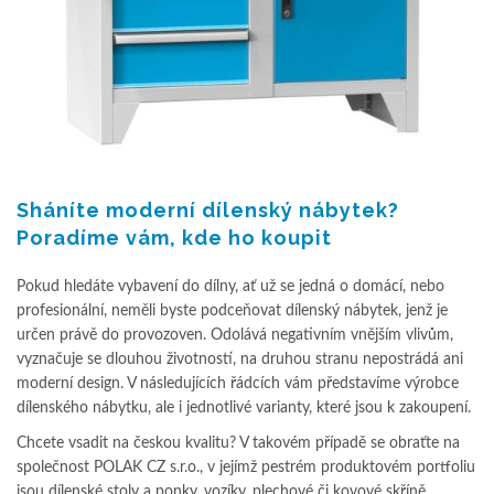
Sháníte moderní dílenský nábytek?
Poradíme vám, kde ho koupit
Pokud hledáte vybavení do dílny, ať už se jedná o domácí, nebo
profesionální, neměli byste podceňovat dílenský nábytek, jenž je
určen právě do provozoven. Odolává negativním vnějším vlivům,
vyznačuje se dlouhou životností, na druhou stranu nepostrádá ani
moderní design. V následujících řádcích vám představíme výrobce
dílenského nábytku, ale i jednotlivé varianty, které jsou k zakoupení.
Chcete vsadit na českou kvalitu? V takovém případě se obraťte na
společnost POLAK CZ s.r.o., v jejímž pestrém produktovém portfoliu
jsou dílenské stoly a ponky, vozíky, plechové či kovové skříně,