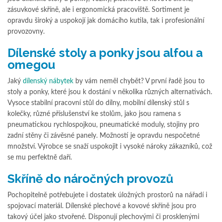
zásuvkové skříně, ale i ergonomická pracoviště. Sortiment je
opravdu široký a uspokojí jak domácího kutila, tak i profesionální
provozovny.
Dílenské stoly a ponky jsou alfou a
omegou
Jaký
dílenský nábytek
by vám neměl chybět? V první řadě jsou to
stoly a ponky, které jsou k dostání v několika různých alternativách.
Vysoce stabilní pracovní stůl do dílny, mobilní dílenský stůl s
kolečky, různé příslušenství ke stolům, jako jsou ramena s
pneumatickou rychlospojkou, pneumatické moduly, stojiny pro
zadní stěny či závěsné panely. Možností je opravdu nespočetné
množství. Výrobce se snaží uspokojit i vysoké nároky zákazníků, což
se mu perfektně daří.
Skříně do náročných provozů
Pochopitelně potřebujete i dostatek úložných prostorů na nářadí i
spojovací materiál. Dílenské plechové a kovové skříně jsou pro
takový účel jako stvořené. Disponují plechovými či prosklenými