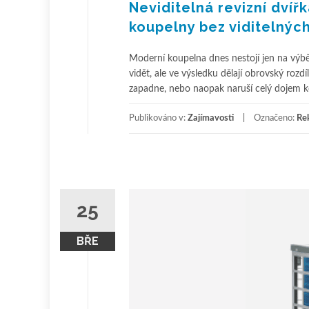
Neviditelná revizní dvíř
koupelny bez viditelnýc
Moderní koupelna dnes nestojí jen na výběru 
vidět, ale ve výsledku dělají obrovský rozd
zapadne, nebo naopak naruší celý dojem ko
Publikováno v:
Zajímavosti
Označeno:
Rek
25
BŘE