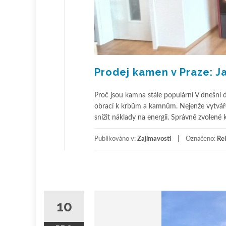
Prodej kamen v Praze: Ja
Proč jsou kamna stále populární V dnešní do
obrací k krbům a kamnům. Nejenže vytvářej
snížit náklady na energii. Správně zvolené
Publikováno v:
Zajímavosti
Označeno:
Rek
10