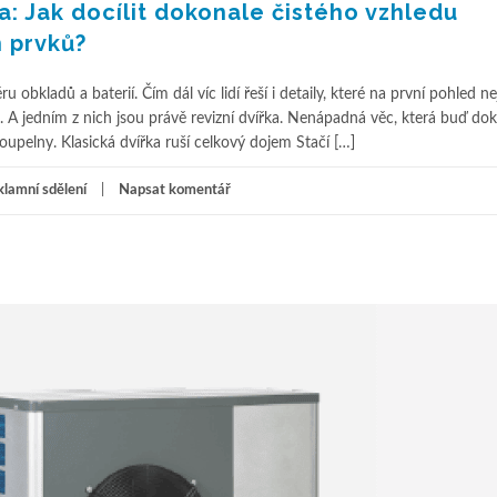
ka: Jak docílit dokonale čistého vzhledu
h prvků?
obkladů a baterií. Čím dál víc lidí řeší i detaily, které na první pohled n
íl. A jedním z nich jsou právě revizní dvířka. Nenápadná věc, která buď do
upelny. Klasická dvířka ruší celkový dojem Stačí […]
lamní sdělení
Napsat komentář