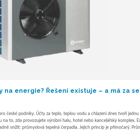
dy na energie? Řešení existuje – a má za s
pro české podniky. Účty za teplo, teplou vodu a chlazení dnes tvoří jednu 
 na to, zda provozujete výrobní halu, hotel nebo kancelářský komplex. Ex
adně snížit: průmyslová tepelná čerpadla. Jejich princip je přímočarý. Pr