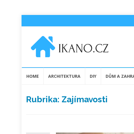
Přeskočit
HOME
ARCHITEKTURA
DIY
DŮM A ZAHR
na
obsah
Rubrika:
Zajímavosti