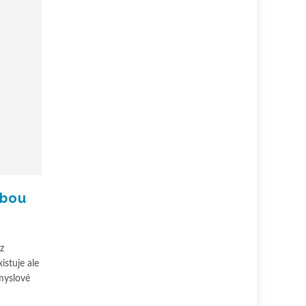
ebou
z
istuje ale
ůmyslové