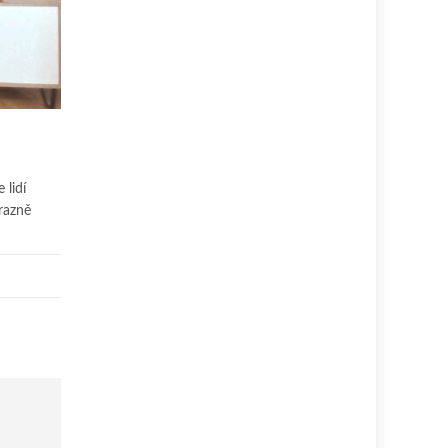
 lidí
razně