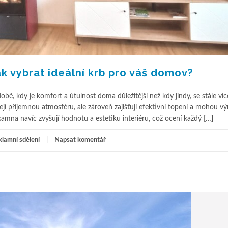
k vybrat ideální krb pro váš domov?
bě, kdy je komfort a útulnost doma důležitější než kdy jindy, se stále více
í příjemnou atmosféru, ale zároveň zajišťují efektivní topení a mohou vý
 kamna navíc zvyšují hodnotu a estetiku interiéru, což ocení každý […]
lamní sdělení
Napsat komentář