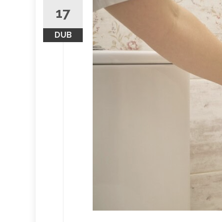
17
DUB