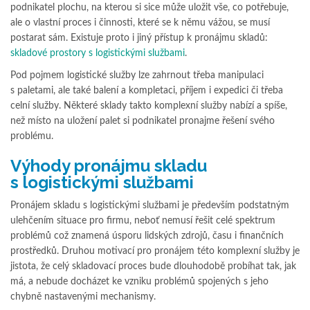
podnikatel plochu, na kterou si sice může uložit vše, co potřebuje,
ale o vlastní proces i činnosti, které se k němu vážou, se musí
postarat sám. Existuje proto i jiný přístup k pronájmu skladů:
skladové prostory s logistickými službami
.
Pod pojmem logistické služby lze zahrnout třeba manipulaci
s paletami, ale také balení a kompletaci, příjem i expedici či třeba
celní služby. Některé sklady takto komplexní služby nabízí a spíše,
než místo na uložení palet si podnikatel pronajme řešení svého
problému.
Výhody pronájmu skladu
s logistickými službami
Pronájem skladu s logistickými službami je především podstatným
ulehčením situace pro firmu, neboť nemusí řešit celé spektrum
problémů což znamená úsporu lidských zdrojů, času i finančních
prostředků. Druhou motivací pro pronájem této komplexní služby je
jistota, že celý skladovací proces bude dlouhodobě probíhat tak, jak
má, a nebude docházet ke vzniku problémů spojených s jeho
chybně nastavenými mechanismy.