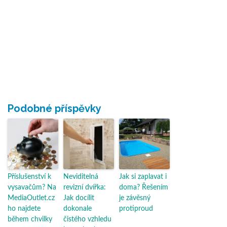
Podobné příspěvky
Příslušenství k
Neviditelná
Jak si zaplavat i
vysavačům? Na
revizní dvířka:
doma? Řešením
MediaOutlet.cz
Jak docílit
je závěsný
ho najdete
dokonale
protiproud
během chvilky
čistého vzhledu