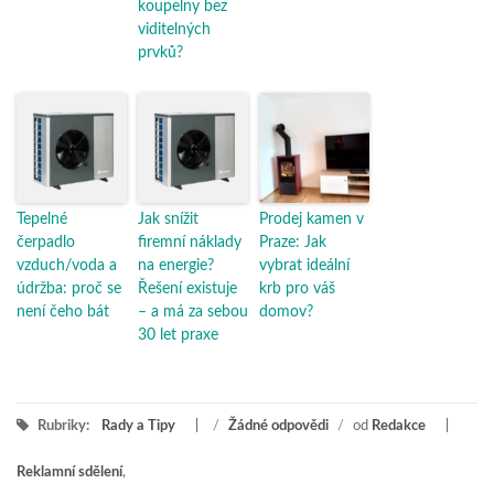
koupelny bez
viditelných
prvků?
Tepelné
Jak snížit
Prodej kamen v
čerpadlo
firemní náklady
Praze: Jak
vzduch/voda a
na energie?
vybrat ideální
údržba: proč se
Řešení existuje
krb pro váš
není čeho bát
– a má za sebou
domov?
30 let praxe
Rubriky:
Rady a Tipy
/
Žádné odpovědi
/
od
Redakce
Reklamní sdělení
,