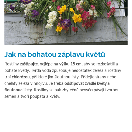
Jak na bohatou záplavu květů
Rostliny
zaštipujte
, nejlépe na
výšku 15 cm
, aby se rozkošatili a
bohatě kvetly. Tvrdá voda způsobuje nedostatek železa a rostliny
trpí
chlorózou
, při které jim žloutnou listy. Přidejte sírany nebo
cheláty železa v hnojivu. Je třeba
odštipovat zvadlé květy a
žloutnoucí listy
. Rostliny se pak zbytečně nevyčerpávají tvorbou
semen a tvoří poupata a květy.