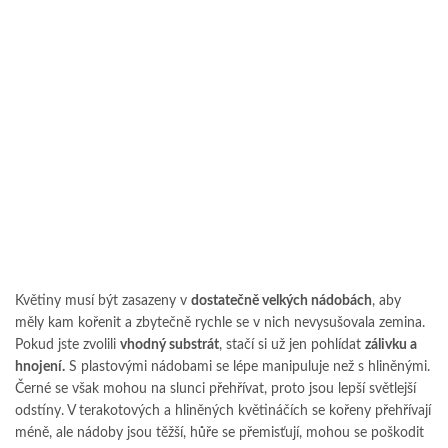
Květiny musí být zasazeny v
dostatečně velkých nádobách
, aby
měly kam kořenit a zbytečně rychle se v nich nevysušovala zemina.
Pokud jste zvolili
vhodný substrát
, stačí si už jen pohlídat
zálivku a
hnojení.
S plastovými nádobami se lépe manipuluje než s hliněnými.
Černé se však mohou na slunci přehřívat, proto jsou lepší světlejší
odstíny. V terakotových a hliněných květináčích se kořeny přehřívají
méně, ale nádoby jsou těžší, hůře se přemisťují, mohou se poškodit