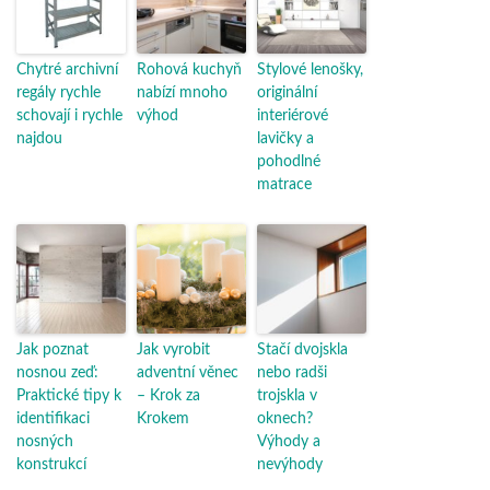
Chytré archivní
Rohová kuchyň
Stylové lenošky,
regály rychle
nabízí mnoho
originální
schovají i rychle
výhod
interiérové
najdou
lavičky a
pohodlné
matrace
Jak poznat
Jak vyrobit
Stačí dvojskla
nosnou zeď:
adventní věnec
nebo radši
Praktické tipy k
– Krok za
trojskla v
identifikaci
Krokem
oknech?
nosných
Výhody a
konstrukcí
nevýhody