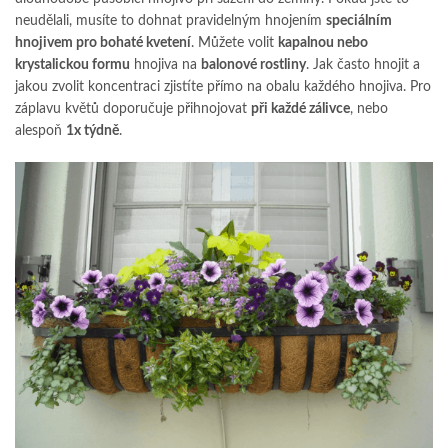
neudělali, musíte to dohnat pravidelným hnojením
speciálním
hnojivem pro bohaté kvetení
. Můžete volit
kapalnou nebo
krystalickou formu
hnojiva na
balonové rostliny
. Jak často hnojit a
jakou zvolit koncentraci zjistíte přímo na obalu každého hnojiva. Pro
záplavu květů doporučuje přihnojovat
při každé zálivce
, nebo
alespoň
1x týdně
.