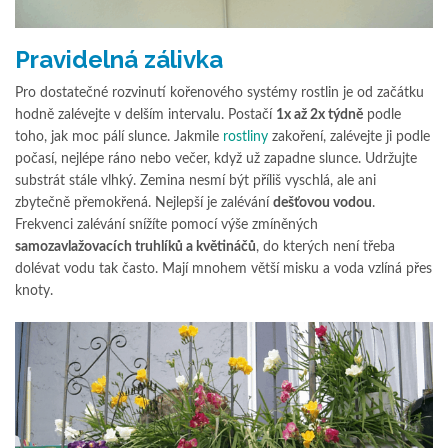
Pravidelná zálivka
Pro dostatečné rozvinutí kořenového systémy rostlin je od začátku
hodně zalévejte v delším intervalu. Postačí
1x až 2x týdně
podle
toho, jak moc pálí slunce. Jakmile
rostliny
zakoření, zalévejte ji podle
počasí, nejlépe ráno nebo večer, když už zapadne slunce. Udržujte
substrát stále vlhký. Zemina nesmí být příliš vyschlá, ale ani
zbytečně přemokřená. Nejlepší je zalévání
dešťovou vodou
.
Frekvenci zalévání snížíte pomocí výše zmíněných
samozavlažovacích truhlíků a květináčů
, do kterých není třeba
dolévat vodu tak často. Mají mnohem větší misku a voda vzlíná přes
knoty.