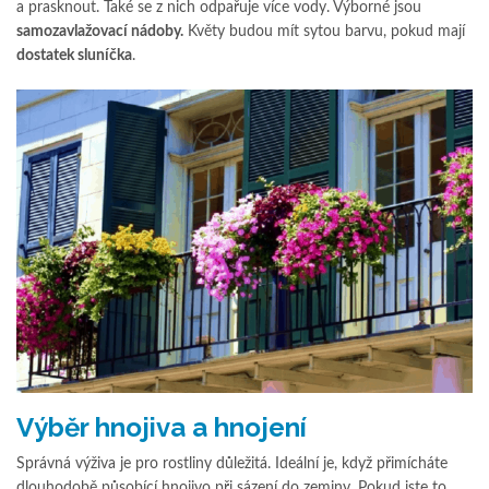
a prasknout. Také se z nich odpařuje více vody. Výborné jsou
samozavlažovací nádoby.
Květy budou mít sytou barvu, pokud mají
dostatek sluníčka
.
Výběr hnojiva a hnojení
Správná výživa je pro rostliny důležitá. Ideální je, když přimícháte
dlouhodobě působící hnojivo při sázení do zeminy. Pokud jste to