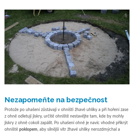
Nezapomeňte na bezpečnost
Protože po uhašení zůstávají v ohništi žhavé uhlíky a při hoření zase
z ohně odletují jiskry, určitě ohniště nestavějte tam, kde by mohly
jiskry z ohně cokoli zapálit. Po uhašení ohně je navíc vhodné přikrýt
ohniště
poklopem
, aby silnější vítr žhavé uhlíky nerozdmýchal a