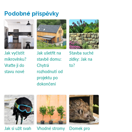
Podobné příspěvky
Jak vyčistit
Jak ušetřit na
Stavba suché
mikrovlnku?
stavbě domu:
zídky: Jak na
Vraťte ji do
Chytrá
to?
stavu nové
rozhodnutí od
projektu po
dokončení
Jak si užít svah
Vhodné stromy
Domek pro