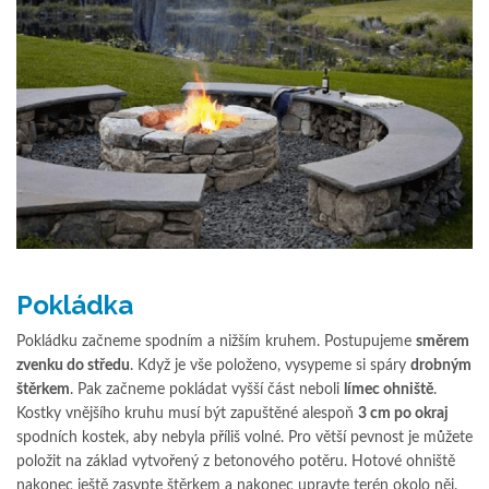
Pokládka
Pokládku začneme spodním a nižším kruhem. Postupujeme
směrem
zvenku do středu
. Když je vše položeno, vysypeme si spáry
drobným
štěrkem
. Pak začneme pokládat vyšší část neboli
límec ohniště
.
Kostky vnějšího kruhu musí být zapuštěné alespoň
3 cm po okraj
spodních kostek, aby nebyla příliš volné. Pro větší pevnost je můžete
položit na základ vytvořený z betonového potěru. Hotové ohniště
nakonec ještě zasypte štěrkem a nakonec upravte terén okolo něj.