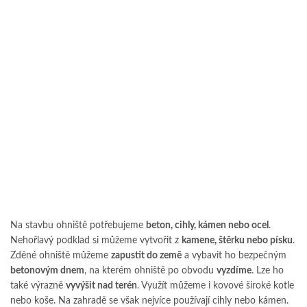
Na stavbu ohniště potřebujeme
beton, cihly, kámen nebo ocel
.
Nehořlavý podklad si můžeme vytvořit z
kamene, štěrku nebo písku
.
Zděné ohniště můžeme
zapustit do země
a vybavit ho bezpečným
betonovým dnem
, na kterém ohniště po obvodu
vyzdíme
. Lze ho
také výrazně
vyvýšit nad terén
. Využít můžeme i kovové široké kotle
nebo koše. Na zahradě se však nejvíce používají cihly nebo kámen.