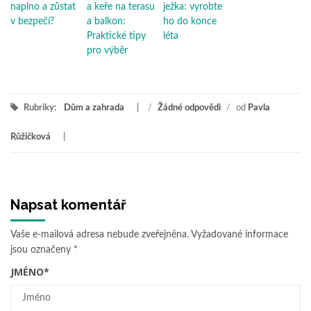
naplno a zůstat
a keře na terasu
ježka: vyrobte
v bezpečí?
a balkon:
ho do konce
Praktické tipy
léta
pro výběr
Rubriky:
Dům a zahrada
/
Žádné odpovědi
/
od
Pavla
Růžičková
Napsat komentář
Vaše e-mailová adresa nebude zveřejněna.
Vyžadované informace
jsou označeny
*
JMÉNO
*