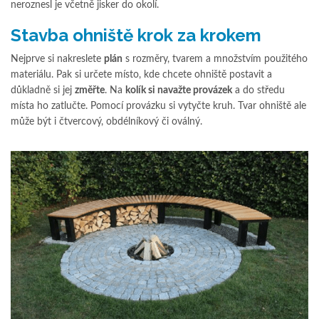
neroznesl je včetně jisker do okolí.
Stavba ohniště krok za krokem
Nejprve si nakreslete
plán
s rozměry, tvarem a množstvím použitého
materiálu. Pak si určete místo, kde chcete ohniště postavit a
důkladně si jej
změřte
. Na
kolík si navažte provázek
a do středu
místa ho zatlučte. Pomocí provázku si vytyčte kruh. Tvar ohniště ale
může být i čtvercový, obdélníkový či oválný.