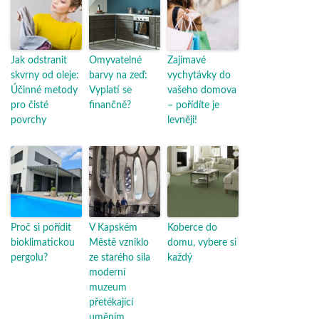
Jak odstranit
Omyvatelné
Zajímavé
skvrny od oleje:
barvy na zeď:
vychytávky do
Účinné metody
Vyplatí se
vašeho domova
pro čisté
finančně?
– pořídíte je
povrchy
levněji!
Proč si pořídit
V Kapském
Koberce do
bioklimatickou
Městě vzniklo
domu, vybere si
pergolu?
ze starého sila
každý
moderní
muzeum
přetékající
uměním