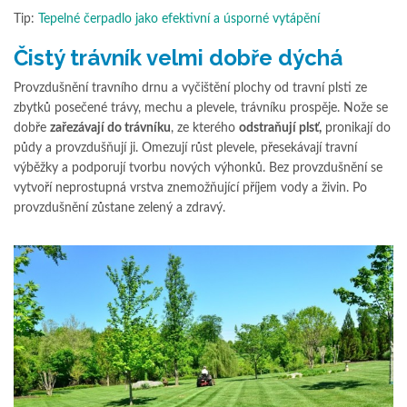
Tip:
Tepelné čerpadlo jako efektivní a úsporné vytápění
Čistý trávník velmi dobře dýchá
Provzdušnění travního drnu a vyčištění plochy od travní plsti ze
zbytků posečené trávy, mechu a plevele, trávníku prospěje. Nože se
dobře
zařezávají do trávníku
, ze kterého
odstraňují plsť,
pronikají do
půdy a provzdušňují ji. Omezují růst plevele, přesekávají travní
výběžky a podporují tvorbu nových výhonků. Bez provzdušnění se
vytvoří neprostupná vrstva znemožňující příjem vody a živin. Po
provzdušnění zůstane zelený a zdravý.