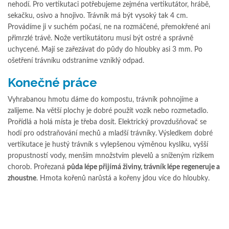
nehodí. Pro vertikutaci potřebujeme zejména vertikutátor, hrábě,
sekačku, osivo a hnojivo. Trávník má být vysoký tak 4 cm.
Provádíme ji v suchém počasí, ne na rozmáčené, přemokřené ani
přimrzlé trávě. Nože vertikutátoru musí být ostré a správně
uchycené. Mají se zařezávat do půdy do hloubky asi 3 mm. Po
ošetření trávníku odstraníme vzniklý odpad.
Konečné práce
Vyhrabanou hmotu dáme do kompostu, trávník pohnojíme a
zalijeme. Na větší plochy je dobré použít vozík nebo rozmetadlo.
Prořídlá a holá místa je třeba dosít. Elektrický provzdušňovač se
hodí pro odstraňování mechů a mladší trávníky. Výsledkem dobré
vertikutace je hustý trávník s vylepšenou výměnou kyslíku, vyšší
propustností vody, menším množstvím plevelů a sníženým rizikem
chorob. Prořezaná
půda lépe přijímá živiny, trávník lépe regeneruje a
zhoustne
. Hmota kořenů narůstá a kořeny jdou více do hloubky.