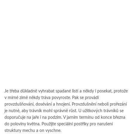
Je třeba důkladně vyhrabat spadané listí a někdy i posekat, protože
v mírné zimě někdy tráva povyroste. Pak se provádí
provzdušňování, dosévání a hnojení. Provzdušnění neboli prořezání
je nutné, aby trávník mohl správně růst. U užitkových trávníků se
doporučuje na jaře i na podzim. V jarním termínu od konce března
do poloviny května. Použijte speciální postřiky pro narušení
struktury mechu a on vyschne.