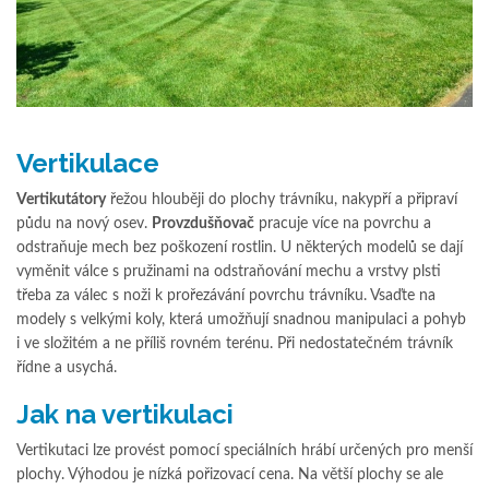
Vertikulace
Vertikutátory
řežou hlouběji do plochy trávníku, nakypří a připraví
půdu na nový osev.
Provzdušňovač
pracuje více na povrchu a
odstraňuje mech bez poškození rostlin. U některých modelů se dají
vyměnit válce s pružinami na odstraňování mechu a vrstvy plsti
třeba za válec s noži k prořezávání povrchu trávníku. Vsaďte na
modely s velkými koly, která umožňují snadnou manipulaci a pohyb
i ve složitém a ne příliš rovném terénu. Při nedostatečném trávník
řídne a usychá.
Jak na vertikulaci
Vertikutaci lze provést pomocí speciálních hrábí určených pro menší
plochy. Výhodou je nízká pořizovací cena. Na větší plochy se ale