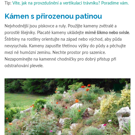
Tip:
Víte, jak na provzdušnění a vertikulaci trávníku? Poradíme vám.
Kámen s přirozenou patinou
Nejvhodnější jsou pískovce a ruly. Použijte kameny zvětralé a
porostlé lišejníky. Placaté kameny ukládejte
mírně šikmo nebo svisle
.
Štěrbiny na rostliny orientujte na západ nebo východ, aby půda
nevysychala. Kameny zapusťte třetinou výšky do půdy a pěchujte
mezi ně humózní zeminu. Nechte prostor pro sazenice.
Nezapomínejte na kamenné chodníčky pro dobrý přístup při
odstraňování plevele.