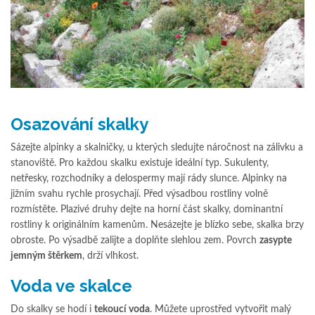
Osazování skalky
Sázejte alpinky a skalničky, u kterých sledujte náročnost na zálivku a
stanoviště. Pro každou skalku existuje ideální typ. Sukulenty,
netřesky, rozchodníky a delospermy mají rády slunce. Alpinky na
jižním svahu rychle prosychají. Před výsadbou rostliny volně
rozmístěte. Plazivé druhy dejte na horní část skalky, dominantní
rostliny k originálním kamenům. Nesázejte je blízko sebe, skalka brzy
obroste. Po výsadbě zalijte a doplňte slehlou zem. Povrch
zasypte
jemným štěrkem
, drží vlhkost.
Voda ve skalce
Do skalky se hodí i
tekoucí voda
. Můžete uprostřed vytvořit malý