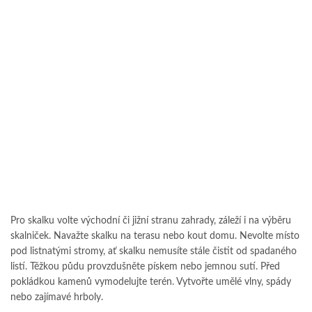
Pro skalku volte východní či jižní stranu zahrady, záleží i na výběru
skalniček. Navažte skalku na terasu nebo kout domu. Nevolte místo
pod listnatými stromy, ať skalku nemusíte stále čistit od spadaného
listí. Těžkou půdu provzdušněte pískem nebo jemnou sutí. Před
pokládkou kamenů vymodelujte terén. Vytvořte umělé vlny, spády
nebo zajímavé hrboly.