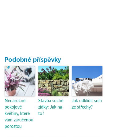
Podobné příspěvky
Nenáročné
Stavba suché
Jak odklidit sníh
pokojové
zídky: Jak na
ze střechy?
květiny, které
to?
vám zaručenou
porostou