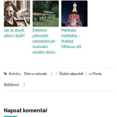
Jak se zbavit
Efektivní
Petřínská
plísní v bytě?
plánování
rozhledna –
odvodnění při
Pražská
budování
Eiffelova věž
nového domu
Rubriky:
Dům a zahrada
/
Žádné odpovědi
/
od
Pavla
Růžičková
Napsat komentář