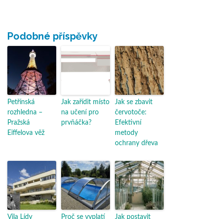
Podobné příspěvky
Petřínská
Jak zařídit místo
Jak se zbavit
rozhledna –
na učení pro
červotoče:
Pražská
prvňáčka?
Efektivní
Eiffelova věž
metody
ochrany dřeva
Vila Lídy
Proč se vyplatí
Jak postavit