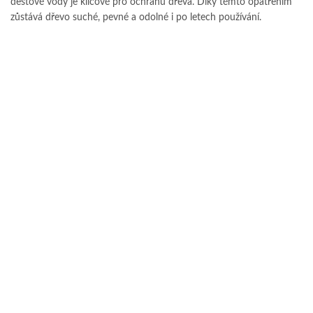
dešťové vody je klíčové pro ochranu dřeva. Díky těmto opatřením
zůstává dřevo suché, pevné a odolné i po letech používání.