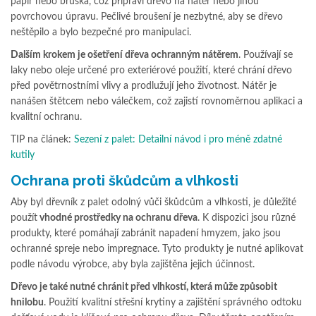
papír nebo bruska, což připraví dřevo na nátěr nebo jinou
povrchovou úpravu. Pečlivé broušení je nezbytné, aby se dřevo
neštěpilo a bylo bezpečné pro manipulaci.
Dalším krokem je ošetření dřeva ochranným nátěrem
. Používají se
laky nebo oleje určené pro exteriérové použití, které chrání dřevo
před povětrnostními vlivy a prodlužují jeho životnost. Nátěr je
nanášen štětcem nebo válečkem, což zajistí rovnoměrnou aplikaci a
kvalitní ochranu.
TIP na článek:
Sezení z palet: Detailní návod i pro méně zdatné
kutily
Ochrana proti škůdcům a vlhkosti
Aby byl dřevník z palet odolný vůči škůdcům a vlhkosti, je důležité
použít
vhodné prostředky na ochranu dřeva
. K dispozici jsou různé
produkty, které pomáhají zabránit napadení hmyzem, jako jsou
ochranné spreje nebo impregnace. Tyto produkty je nutné aplikovat
podle návodu výrobce, aby byla zajištěna jejich účinnost.
Dřevo je také nutné chránit před vlhkostí, která může způsobit
hnilobu
. Použití kvalitní střešní krytiny a zajištění správného odtoku