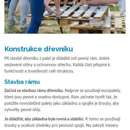
Konstrukce dřevníku
Při stavbě dřevníku z palet je důležité mít pevný rám, dobře
sestavené stěny a ochrannou střechu. Každá část přispívá k
funkčnosti a trvanlivosti celé struktury.
Stavba rámu
Začíná se stavbou rámu dřevníku.
Nejprve se používají europalety,
které jsou pevné a snadno dostupné. Rám začnete tvořit tak, že
položíte rovnoběžné palety jako základnu a spojíte je šrouby, aby
vytvořily pevné úhly.
Je důležité, aby základna byla rovná a stabilní
. K tomu se používají
šrouby a ocelové úhelníky pro pevnost spojů. Na zakrytí mezery