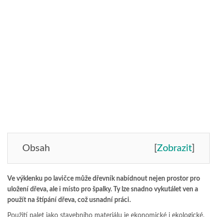
Obsah
[
Zobrazit
]
Ve výklenku po lavičce může dřevník nabídnout nejen prostor pro
uložení dřeva, ale i místo pro špalky. Ty lze snadno vykutálet ven a
použít na štípání dřeva, což usnadní práci.
Použití palet jako stavebního materiálu je ekonomické i ekologické.