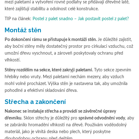
mezi paletami a vytvoření rovné podlahy se přidávají dřevěné latě,
které zajišťují stabilitu a odolnost celé konstrukce.
TIP na článek:
Postel z palet snadno – Jak postavit postel z palet?
Montáž stěn
Po dokončení rámu se přistupuje k montáži stěn.
Je důležité zajistit,
aby boční stěny měly dostatečný prostor pro cirkulaci vzduchu, což
umožní dřevu vyschnout, a zároveň poskytovaly ochranu před
vlhkostí.
Stěny rozdělím na sekce, které zakryji paletami.
Tyto sekce zpevním
hřebíky nebo vruty. Mezi paletami nechám mezery, aby vzduch
mohl volně procházet. Výška stěn je nastavena tak, aby umožnila
pohodlné a efektivní skladování dřeva.
Střecha a zakončení
Nakonec se instaluje střecha a provádí se závěrečné úpravy
dřevníku
. Sklon střechy je důležitý pro
správné odvodnění vody
, aby
se zabránilo hromadění vlhkosti na dřevě. Používám voděodolný
materiál, jako je vlnitá deska nebo plech, který poskytne
dlouhodobou ochranu před deštěm.