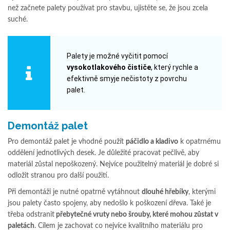
než začnete palety používat pro stavbu, ujistěte se, že jsou zcela
suché.
Palety je možné vyčitit pomocí
vysokotlakového čističe
, který rychle a
efektivně smyje nečistoty z povrchu
palet.
Demontáž palet
Pro demontáž palet je vhodné použít
páčidlo a kladivo
k opatrnému
oddělení jednotlivých desek. Je důležité pracovat pečlivě, aby
materiál zůstal nepoškozený. Nejvíce použitelný materiál je dobré si
odložit stranou pro další použití.
Při demontáži je nutné opatrně vytáhnout
dlouhé hřebíky
, kterými
jsou palety často spojeny, aby nedošlo k poškození dřeva. Také je
třeba odstranit
přebytečné vruty nebo šrouby, které mohou zůstat v
paletách
. Cílem je zachovat co nejvíce kvalitního materiálu pro