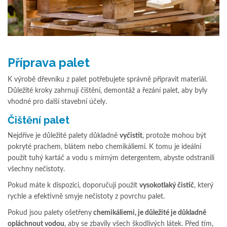
Příprava palet
K výrobě dřevníku z palet potřebujete správně připravit materiál.
Důležité kroky zahrnují čištění, demontáž a řezání palet, aby byly
vhodné pro další stavební účely.
Čištění palet
Nejdříve je důležité palety důkladně
vyčistit
, protože mohou být
pokryté prachem, blátem nebo chemikáliemi. K tomu je ideální
použít tuhý kartáč a vodu s mírným detergentem, abyste odstranili
všechny nečistoty.
Pokud máte k dispozici, doporučuji použít
vysokotlaký čistič
, který
rychle a efektivně smyje nečistoty z povrchu palet.
Pokud jsou palety ošetřeny
chemikáliemi, je důležité je důkladně
opláchnout vodou
, aby se zbavily všech škodlivých látek. Před tím,