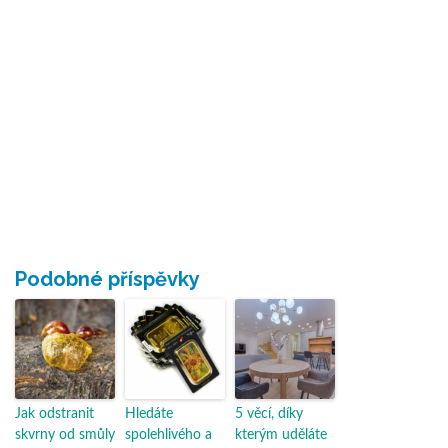
Podobné příspěvky
Jak odstranit
Hledáte
5 věcí, díky
skvrny od smůly
spolehlivého a
kterým uděláte