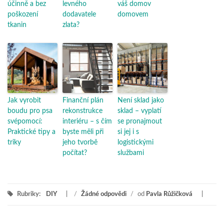
účinně a bez
levného
váš domov
poškození
dodavatele
domovem
tkanin
zlata?
Jak vyrobit
Finanční plán
Není sklad jako
boudu pro psa
rekonstrukce
sklad – vyplatí
svépomocí:
interiéru – s čím
se pronajmout
Praktické tipy a
byste měli při
si jej i s
triky
jeho tvorbě
logistickými
počítat?
službami
Rubriky:
DIY
/
Žádné odpovědi
/
od
Pavla Růžičková