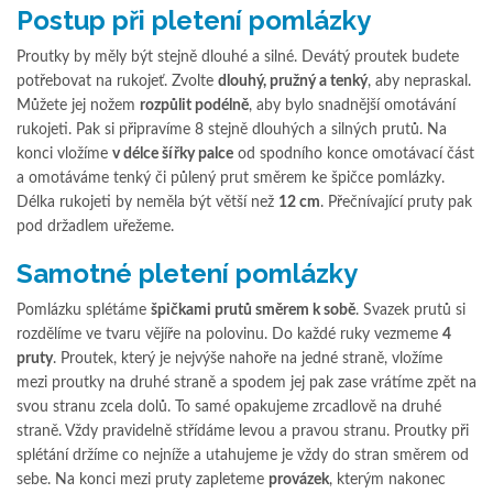
Postup při pletení pomlázky
Proutky by měly být stejně dlouhé a silné. Devátý proutek budete
potřebovat na rukojeť. Zvolte
dlouhý, pružný a tenký
, aby nepraskal.
Můžete jej nožem
rozpůlit podélně
, aby bylo snadnější omotávání
rukojeti. Pak si připravíme 8 stejně dlouhých a silných prutů. Na
konci vložíme
v délce šířky palce
od spodního konce omotávací část
a omotáváme tenký či půlený prut směrem ke špičce pomlázky.
Délka rukojeti by neměla být větší než
12 cm
. Přečnívající pruty pak
pod držadlem uřežeme.
Samotné pletení pomlázky
Pomlázku splétáme
špičkami prutů směrem k sobě
. Svazek prutů si
rozdělíme ve tvaru vějíře na polovinu. Do každé ruky vezmeme
4
pruty
. Proutek, který je nejvýše nahoře na jedné straně, vložíme
mezi proutky na druhé straně a spodem jej pak zase vrátíme zpět na
svou stranu zcela dolů. To samé opakujeme zrcadlově na druhé
straně. Vždy pravidelně střídáme levou a pravou stranu. Proutky při
splétání držíme co nejníže a utahujeme je vždy do stran směrem od
sebe. Na konci mezi pruty zapleteme
provázek
, kterým nakonec