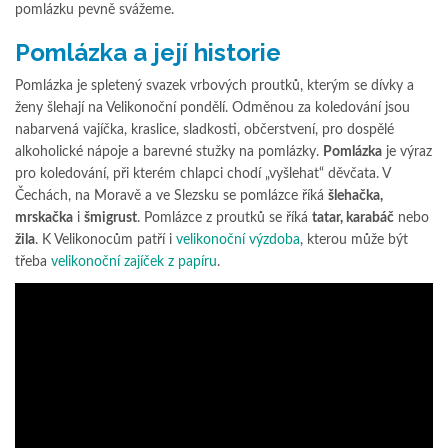
pomlázku pevně svážeme.
Pomlázka a její historie
Pomlázka je spletený svazek vrbových proutků, kterým se dívky a
ženy šlehají na Velikonoční pondělí. Odměnou za koledování jsou
nabarvená vajíčka, kraslice, sladkosti, občerstvení, pro dospělé
alkoholické nápoje a barevné stužky na pomlázky.
Pomlázka
je výraz
pro koledování, při kterém chlapci chodí „vyšlehat“ děvčata. V
Čechách, na Moravě a ve Slezsku se pomlázce říká
šlehačka,
mrskačka
i
šmigrust
. Pomlázce z proutků se říká
tatar, karabáč
nebo
žila
. K Velikonocům patří i
velikonoční výzdoba
, kterou může být
třeba
velikonoční zajíček z papíru
.