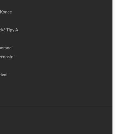
 Konce
cké Tipy A
épomocí
ečnostní
tivní