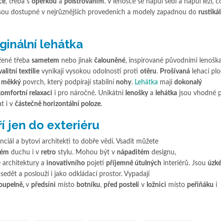
ce
, třeba s
opěrkou
a
polstrováním
. V lenošce se napůl sedí a napůl leží, 
sou dostupné v nejrůznějších provedeních a modely zapadnou do
rustiká
iginální lehátka
ené třeba
sametem
nebo jinak
čalouněné
, inspirované původními lenoška
alitní textilie
vynikají vysokou odolností proti
otěru
.
Prošívaná
lehací pl
a
měkký
povrch, který podpírají stabilní
nohy
.
Lehátka
mají
dokonalý
komfortní relaxaci
i pro náročné. Unikátní
lenošky
a
lehátka
jsou vhodné 
at i v
částečně horizontální poloze
.
í jen do exteriéru
ciál a bytoví architekti to dobře vědí. Vsadit můžete
kém
duchu i v
retro
stylu. Mohou být v
nápaditém
designu,
architektury a
inovativního
pojetí
příjemně útulných
interiérů. Jsou
úzk
 sedět a poslouží i jako odkládací prostor. Vypadají
oupelně,
v
předsíni
místo
botníku
,
před postelí
v
ložnici
místo
peřiňáku
i