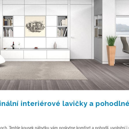
inální interiérové lavičky a pohodln
och. Tenhle kousek nábytku vám poskytne komfort a pohodlí, uvolnění i r