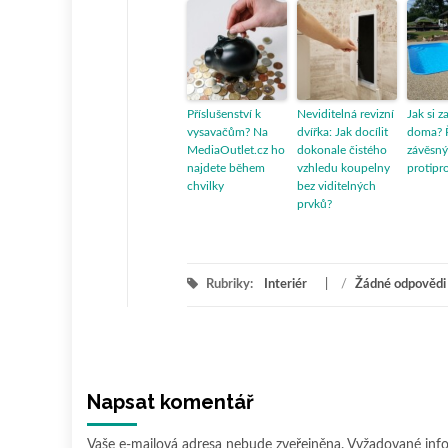
Příslušenství k
Neviditelná revizní
Jak si z
vysavačům? Na
dvířka: Jak docílit
doma? 
MediaOutlet.cz ho
dokonale čistého
závěsný
najdete během
vzhledu koupelny
protipr
chvilky
bez viditelných
prvků?
Rubriky:
Interiér
/
Žádné odpovědi
Napsat komentář
Vaše e-mailová adresa nebude zveřejněna.
Vyžadované inf