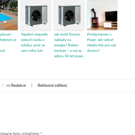
aplavat i
Tepelné čerpadlo
Jak snížit firemní
Prodej kamen v
Řešením je
vzduch/voda a
náklady na
Praze: Jak vybrat
údržba: proč se
energie? Řešení
ideální krb pro váš
oud
není čeho bát
existuje – a má za
domov?
sebou 30 let praxe
/
od
Redakce
Reklamní sdělení
,
ormace jsou označeny
*