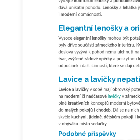
využijte
komfortní lenošky
a
pohodlné lavi
dává unikátní pohodu.
Lenošky
a
lehátka
j
i
moderní
domácnosti.
Elegantní lenošky a or
Vysoce
elegantní lenošky
mohou být potaž
byly dříve součástí
zámeckého
interiéru.
Kv
doslova vyzývá k pohodlnému ulehnutí n
tvar
,
zvýšené
zádové opěrky
a poskytnou
odpočinek i další činnosti, které se dají děl
Lavice a lavičky nepatř
Lavice
a
lavičky
v sobě mají obrovský poten
na
moderní
či
nadčasové
lavi
čky
v
zámec
plné
kreativních
konceptů moderní bytové 
do
malých pokojů
i
chodeb
. Dá se na nich
skvěle
kuchyni
,
jídelně
,
dětském
pokoji
i
k
v
obýváku
místo
sedačky
.
Podobné příspěvky