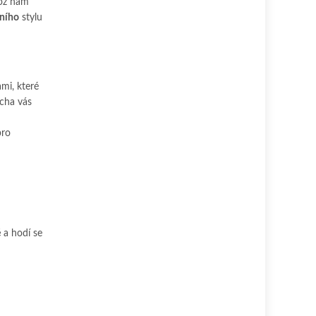
což nám
lního
stylu
mi, které
ocha vás
pro
é
a hodí se