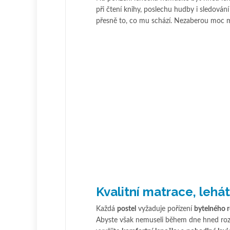
při čtení knihy, poslechu hudby i sledován
přesně to, co mu schází. Nezaberou moc m
Kvalitní matrace, lehát
Každá
postel
vyžaduje pořízení
bytelného 
Abyste však nemuseli během dne hned roze