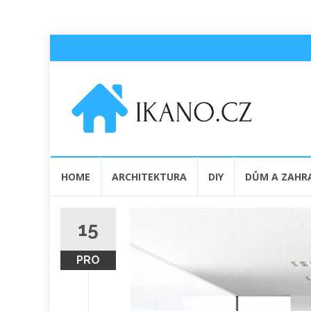
Přeskočit
HOME
ARCHITEKTURA
DIY
DŮM A ZAHR
na
obsah
15
PRO