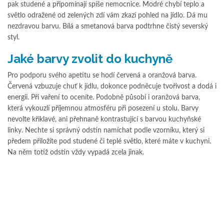
pak studené a připomínají spíše nemocnice. Modré chybí teplo a
světlo odražené od zelených zdí vám zkazí pohled na jídlo. Dá mu
nezdravou barvu. Bílá a smetanová barva podtrhne čistý severský
styl.
Jaké barvy zvolit do kuchyně
Pro podporu svého apetitu se hodí červená a oranžová barva.
Červená vzbuzuje chuť k jídlu, dokonce podněcuje tvořivost a dodá i
energii. Při vaření to oceníte. Podobně působí i oranžová barva,
která vykouzlí příjemnou atmosféru při posezení u stolu. Barvy
nevolte křiklavé, ani přehnaně kontrastující s barvou kuchyňské
linky. Nechte si správný odstín namíchat podle vzorníku, který si
předem přiložíte pod studené či teplé světlo, které máte v kuchyni.
Na něm totiž odstín vždy vypadá zcela jinak.