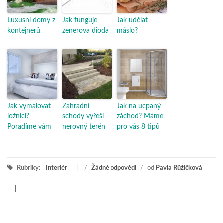
Luxusní domy z
Jak funguje
Jak udělat
kontejnerů
zenerova dioda
máslo?
Jak vymalovat
Zahradní
Jak na ucpaný
ložnici?
schody vyřeší
záchod? Máme
Poradíme vám
nerovný terén
pro vás 8 tipů
Rubriky:
Interiér
/
Žádné odpovědi
/
od
Pavla Růžičková