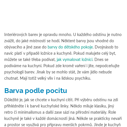
Interiérových barev je opravdu mnoho. U každého odstínu je nutno
zvážit, do jaké místnosti se hodí. Některé barvy jsou vhodné do
obývacího a jiné zase do
barvy do dětského pokoje
. Dvojnásob to
navíc platí v případě ložnice a kuchyně. Pokud malujete celý byt,
můžete se také třeba podívat,
jak vymalovat ložnici
. Dnes se
podíváme na kuchyni. Pokud zde kromě vaření i jíte, nepodceňujte
psychologii barev. Jinak by se mohlo stát, že vám jídlo nebude
chutnat. Mají totiž velký vliv i na lidskou psychiku.
Barva podle pocitu
Důležité je, jak se chcete v kuchyni cítit. Při výběru odstínu na zdi
přihlédněte i k barvě kuchyňské linky. Někdo miluje klasiku, jiný
retro či minimalismus a další zase sází na přírodní materiály. Role
kuchyně je také v každé domácnosti jiná. Někde se prakticky nevaří
a prostor se využívá pro přípravu menších pokrmů. Jinde je kuchyň