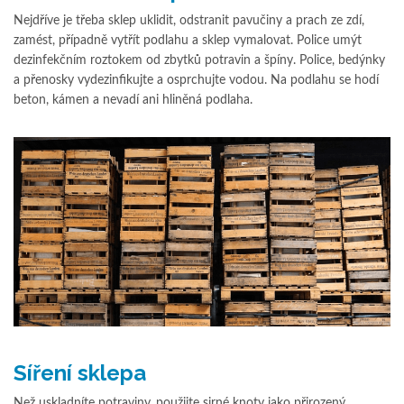
Nejdříve je třeba sklep uklidit, odstranit pavučiny a prach ze zdí,
zamést, případně vytřít podlahu a sklep vymalovat. Police umýt
dezinfekčním roztokem od zbytků potravin a špíny. Police, bedýnky
a přenosky vydezinfikujte a osprchujte vodou. Na podlahu se hodí
beton, kámen a nevadí ani hliněná podlaha.
Síření sklepa
Než uskladníte potraviny, použijte sirné knoty jako přirozený