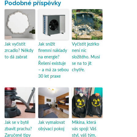
Podobné příspěvky
Jak vyčistit
Jak snížit
Vyčistit jezírko
zrcadlo? Někdy
firemní náklady
není nic
to dá zabrat
na energie?
složitého. Musí
Řešení existuje
se na to jít
– a má za sebou
chytře.
30 let praxe
Jak se v bytě
Jak vymalovat
Mikina, která
zbavit prachu?
obývací pokoj
vás spojí: Váš
Zaručené tipy
styl, váš tým,