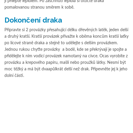
ji přilepte lepidlem. Po zaschnutí lepidla si otočte draka
pomalovanou stranou směrem k sobě.
Dokončení draka
Připravte si 2 provázky přesahující délku dřevěných latěk, jeden delší
a druhý kratší. Kratší provázek přivažte k oběma koncům kratší laťky
po lícové straně draka a stejně to udělejte s delším provázkem.
Jednou rukou chyťte provázky a bodě, kde se překrývají je spojte a
přidělejte k nim vodicí provázek namotaný na cívce. Ocas vyrobíte z
provázku a krepového papíru, mašlí nebo proužků látky. Nesmí být
moc těžký a má být dvaapůlkrát delší než drak. Připevněte jej k jeho
dolní části.