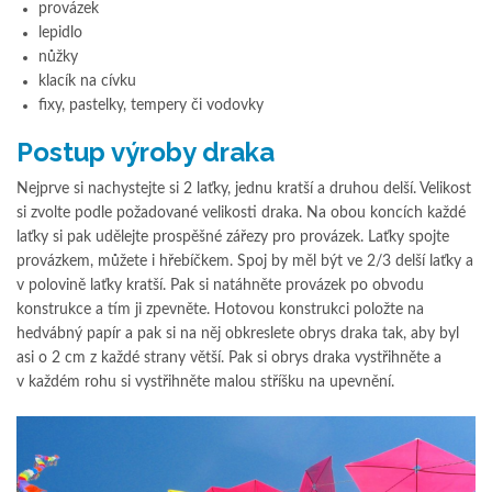
provázek
lepidlo
nůžky
klacík na cívku
fixy, pastelky, tempery či vodovky
Postup výroby draka
Nejprve si nachystejte si 2 laťky, jednu kratší a druhou delší. Velikost
si zvolte podle požadované velikosti draka. Na obou koncích každé
laťky si pak udělejte prospěšné zářezy pro provázek. Laťky spojte
provázkem, můžete i hřebíčkem. Spoj by měl být ve 2/3 delší laťky a
v polovině laťky kratší. Pak si natáhněte provázek po obvodu
konstrukce a tím ji zpevněte. Hotovou konstrukci položte na
hedvábný papír a pak si na něj obkreslete obrys draka tak, aby byl
asi o 2 cm z každé strany větší. Pak si obrys draka vystřihněte a
v každém rohu si vystřihněte malou stříšku na upevnění.