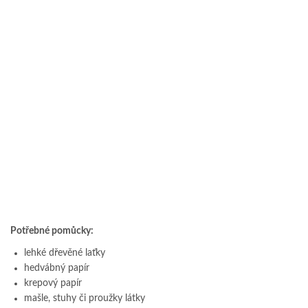
Potřebné pomůcky:
lehké dřevěné laťky
hedvábný papír
krepový papír
mašle, stuhy či proužky látky