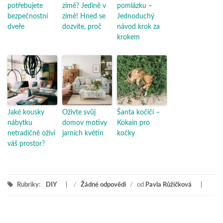
potřebujete
zimě? Jedině v
pomlázku –
bezpečnostní
zimě! Hned se
Jednoduchý
dveře
dozvíte, proč
návod krok za
krokem
Jaké kousky
Oživte svůj
Šanta kočičí –
nábytku
domov motivy
Kokain pro
netradičně oživí
jarních květin
kočky
váš prostor?
Rubriky:
DIY
/
Žádné odpovědi
/
od
Pavla Růžičková