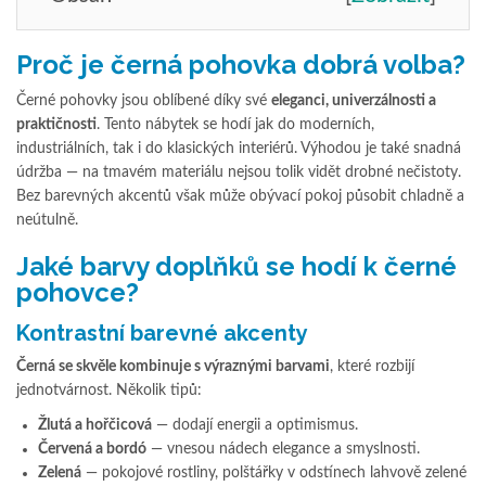
Proč je černá pohovka dobrá volba?
Černé pohovky jsou oblíbené díky své
eleganci, univerzálnosti a
praktičnosti
. Tento nábytek se hodí jak do moderních,
industriálních, tak i do klasických interiérů. Výhodou je také snadná
údržba — na tmavém materiálu nejsou tolik vidět drobné nečistoty.
Bez barevných akcentů však může obývací pokoj působit chladně a
neútulně.
Jaké barvy doplňků se hodí k černé
pohovce?
Kontrastní barevné akcenty
Černá se skvěle kombinuje s výraznými barvami
, které rozbijí
jednotvárnost. Několik tipů:
Žlutá a hořčicová
— dodají energii a optimismus.
Červená a bordó
— vnesou nádech elegance a smyslnosti.
Zelená
— pokojové rostliny, polštářky v odstínech lahvově zelené