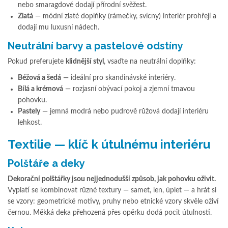
nebo smaragdové dodají přírodní svěžest.
Zlatá
— módní zlaté doplňky (rámečky, svícny) interiér prohřejí a
dodají mu luxusní nádech.
Neutrální barvy a pastelové odstíny
Pokud preferujete
klidnější styl
, vsaďte na neutrální doplňky:
Béžová a šedá
— ideální pro skandinávské interiéry.
Bílá a krémová
— rozjasní obývací pokoj a zjemní tmavou
pohovku.
Pastely
— jemná modrá nebo pudrově růžová dodají interiéru
lehkost.
Textilie — klíč k útulnému interiéru
Polštáře a deky
Dekorační polštářky jsou nejjednodušší způsob, jak pohovku oživit.
Vyplatí se kombinovat různé textury — samet, len, úplet — a hrát si
se vzory: geometrické motivy, pruhy nebo etnické vzory skvěle oživí
černou. Měkká deka přehozená přes opěrku dodá pocit útulnosti.