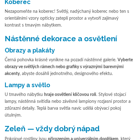
Koberec
Nezapomeňte na koberec! Světlý, nadýchaný koberec nebo ten s
orientálními vzory opticky zateplí prostor a vytvoří zajímavý
kontrast s tmavým nábytkem.
Nástěnné dekorace a osvětlení
Obrazy a plakáty
Černá pohovka krásně vynikne na pozadí nástěnné galerie.
Vyberte
obrazy ve světlých rámech nebo grafiky s výraznými barevnými
akcenty
, abyste dosáhli jednotného, designového efektu.
Lampy a světlo
U tmavého nábytku
hraje osvětlení klíčovou roli
. Stylové stojací
lampy, nástěnná svítidla nebo závěsné lampiony rozjasní prostor a
zdůrazní detaily. Teplá barva světla navíc udělá obývací pokoj
útulným.
Zeleň — vždy dobrý nápad
Pokojové rostliny jsou
přirozeným a univerzálním doplňkem
, který