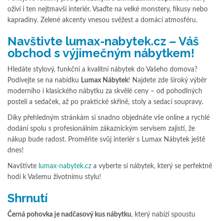
oživí i ten nejtmavší interiér. Vsaďte na velké monstery, fíkusy nebo
kapradiny. Zelené akcenty vnesou svěžest a domácí atmosféru.
Navštivte lumax-nabytek.cz – Váš
obchod s výjimečným nábytkem!
Hledáte stylový, funkční a kvalitní nábytek do Vašeho domova?
Podívejte se na nabídku
Lumax Nábytek
! Najdete zde široký výběr
moderního i klasického nábytku za skvělé ceny – od pohodlných
postelí a sedaček, až po praktické skříně, stoly a sedací soupravy.
Díky přehledným stránkám si snadno objednáte vše online a rychlé
dodání spolu s profesionálním zákaznickým servisem zajistí, že
nákup bude radost. Proměňte svůj interiér s Lumax Nábytek ještě
dnes!
Navštivte
lumax-nabytek.cz
a vyberte si nábytek, který se perfektně
hodí k Vašemu životnímu stylu!
Shrnutí
Černá pohovka je nadčasový kus nábytku
, který nabízí spoustu