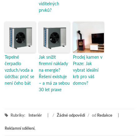
viditelných
prvků?
Tepelné
Jak snížit
Prodej kamen v
čerpadlo
firemní náklady
Praze: Jak
vzduch/voda a
na energie?
vybrat ideální
údržba: proč se
Řešení existuje
krb pro váš
není čeho bát
– a má za sebou
domov?
30 let praxe
Rubriky:
Interiér
/
Žádné odpovědi
/
od
Redakce
Reklamní sdělení
,