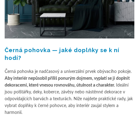
Černá pohovka — jaké doplňky se k ní
hodí?
Černá pohovka je nadčasový a univerzální prvek obývacího pokoje.
Aby interiér nepůsobil příliš ponurým dojmem, vyplatí se ji doplnit
dekoracemi, které vnesou rovnováhu, útulnost a charakter.
Ideální
jsou polštářky, deky, koberce, závěsy nebo nástěnné dekorace v
odpovídajících barvách a texturách. Níže najdete praktické rady, jak
vybrat doplňky k černé pohovce, aby interiér zaujal stylem a
harmonií.