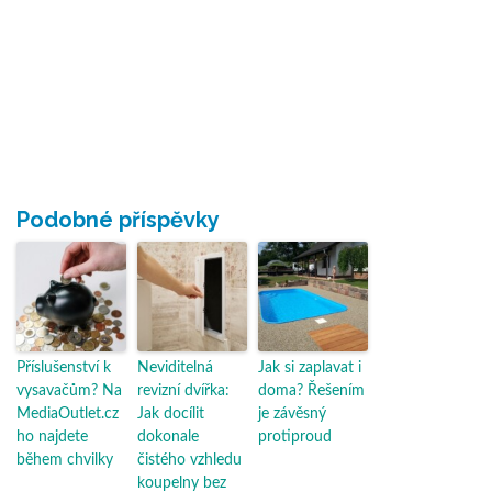
Podobné příspěvky
Příslušenství k
Neviditelná
Jak si zaplavat i
vysavačům? Na
revizní dvířka:
doma? Řešením
MediaOutlet.cz
Jak docílit
je závěsný
ho najdete
dokonale
protiproud
během chvilky
čistého vzhledu
koupelny bez