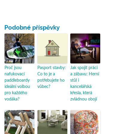
Podobné příspěvky
Proč jsou
Pasport stavby:
Jak spojit práci
nafukovací
Co to je a
a zábavu: Herní
paddleboardy
potřebujete ho
stůl i
ideální volbou
vůbec?
kancelářská
pro každého
křesla, která
vodáka?
zvládnou obojí