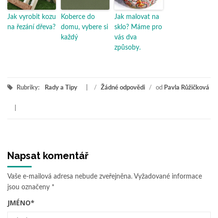
Jak vyrobit kozu
Koberce do
Jak malovat na
na řezání dřeva?
domu, vybere si
sklo? Máme pro
každý
vás dva
způsoby.
Rubriky:
Rady a Tipy
/
Žádné odpovědi
/
od
Pavla Růžičková
Napsat komentář
Vaše e-mailová adresa nebude zveřejněna.
Vyžadované informace
jsou označeny
*
JMÉNO
*