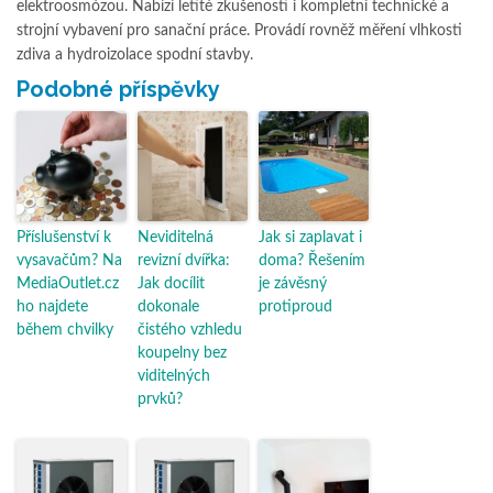
elektroosmózou. Nabízí letité zkušenosti i kompletní technické a
strojní vybavení pro sanační práce. Provádí rovněž měření vlhkosti
zdiva a hydroizolace spodní stavby.
Podobné příspěvky
Příslušenství k
Neviditelná
Jak si zaplavat i
vysavačům? Na
revizní dvířka:
doma? Řešením
MediaOutlet.cz
Jak docílit
je závěsný
ho najdete
dokonale
protiproud
během chvilky
čistého vzhledu
koupelny bez
viditelných
prvků?