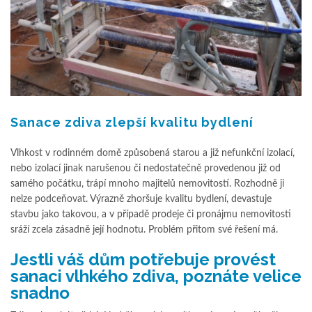
Sanace zdiva zlepší kvalitu bydlení
Vlhkost v rodinném domě způsobená starou a již nefunkční izolací,
nebo izolací jinak narušenou či nedostatečně provedenou již od
samého počátku, trápí mnoho majitelů nemovitostí. Rozhodně ji
nelze podceňovat. Výrazně zhoršuje kvalitu bydlení, devastuje
stavbu jako takovou, a v případě prodeje či pronájmu nemovitosti
sráží zcela zásadně její hodnotu. Problém přitom své řešení má.
Jestli váš dům potřebuje provést
sanaci vlhkého zdiva, poznáte velice
snadno