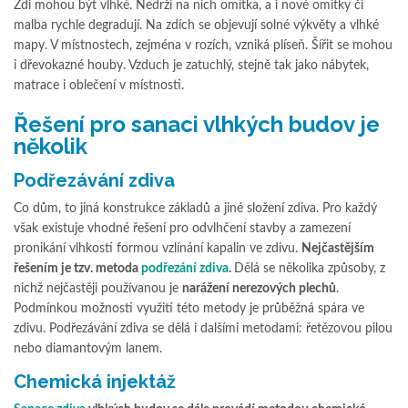
Zdi mohou být vlhké. Nedrží na nich omítka, a i nové omítky či
malba rychle degradují. Na zdích se objevují solné výkvěty a vlhké
mapy. V místnostech, zejména v rozích, vzniká plíseň. Šířit se mohou
i dřevokazné houby. Vzduch je zatuchlý, stejně tak jako nábytek,
matrace i oblečení v místnosti.
Řešení pro sanaci vlhkých budov je
několik
Podřezávání zdiva
Co dům, to jiná konstrukce základů a jiné složení zdiva. Pro každý
však existuje vhodné řešení pro odvlhčení stavby a zamezení
pronikání vlhkosti formou vzlínání kapalin ve zdivu.
Nejčastějším
řešením je tzv. metoda
podřezání zdiva
.
Dělá se několika způsoby, z
nichž nejčastěji používanou je
narážení nerezových plechů
.
Podmínkou možnosti využití této metody je průběžná spára ve
zdivu. Podřezávání zdiva se dělá i dalšími metodami: řetězovou pilou
nebo diamantovým lanem.
Chemická injektáž