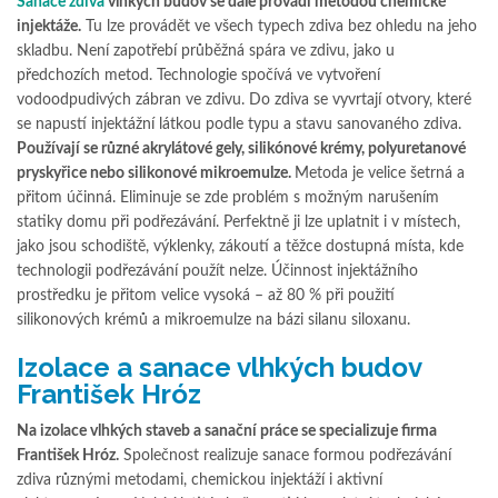
Sanace zdiva
vlhkých budov se dále provádí metodou chemické
injektáže.
Tu lze provádět ve všech typech zdiva bez ohledu na jeho
skladbu. Není zapotřebí průběžná spára ve zdivu, jako u
předchozích metod. Technologie spočívá ve vytvoření
vodoodpudivých zábran ve zdivu. Do zdiva se vyvrtají otvory, které
se napustí injektážní látkou podle typu a stavu sanovaného zdiva.
Používají se různé akrylátové gely, silikónové krémy, polyuretanové
pryskyřice nebo silikonové mikroemulze.
Metoda je velice šetrná a
přitom účinná. Eliminuje se zde problém s možným narušením
statiky domu při podřezávání. Perfektně ji lze uplatnit i v místech,
jako jsou schodiště, výklenky, zákoutí a těžce dostupná místa, kde
technologii podřezávání použít nelze. Účinnost injektážního
prostředku je přitom velice vysoká – až 80 % při použití
silikonových krémů a mikroemulze na bázi silanu siloxanu.
Izolace a sanace vlhkých budov
František Hróz
Na izolace vlhkých staveb a sanační práce se specializuje firma
František Hróz.
Společnost realizuje sanace formou podřezávání
zdiva různými metodami, chemickou injektáží i aktivní