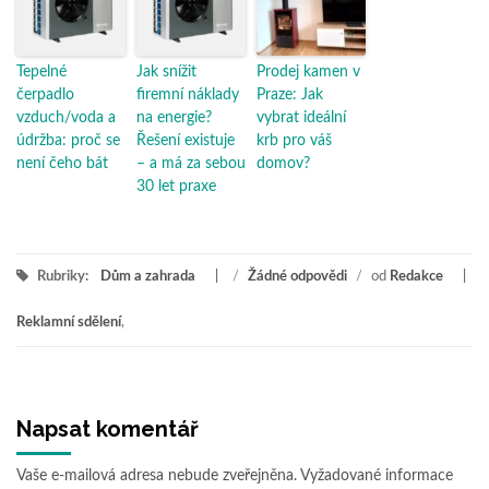
Tepelné
Jak snížit
Prodej kamen v
čerpadlo
firemní náklady
Praze: Jak
vzduch/voda a
na energie?
vybrat ideální
údržba: proč se
Řešení existuje
krb pro váš
není čeho bát
– a má za sebou
domov?
30 let praxe
Rubriky:
Dům a zahrada
/
Žádné odpovědi
/
od
Redakce
Reklamní sdělení
,
Napsat komentář
Vaše e-mailová adresa nebude zveřejněna.
Vyžadované informace