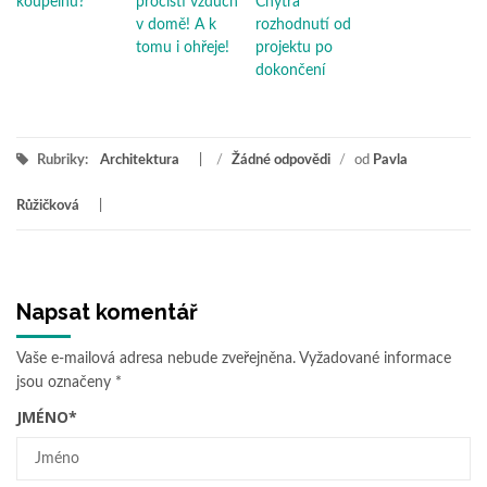
koupelnu?
pročistí vzduch
Chytrá
v domě! A k
rozhodnutí od
tomu i ohřeje!
projektu po
dokončení
Rubriky:
Architektura
/
Žádné odpovědi
/
od
Pavla
Růžičková
Napsat komentář
Vaše e-mailová adresa nebude zveřejněna.
Vyžadované informace
jsou označeny
*
JMÉNO
*