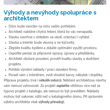
Výhody a nevýhody spolupráce s
architektem
Dům bude navržen na míru vašim potřebám.
Architekt nabídne chytrá řešení, která by vás nenapadla.
Stavbu navrhne s ohledem na okolí, orientaci i výhled.
Stavba a interiér bude vkusný a ne kýčovitý.
Zlepšíte kvalitu bydlení a získáte optimální využití prostoru.
Uspoříte peníze za přípravné opravy, úpravy a předělávky.
Architekt obstará povolení, prověří kvalitu stavby a dodržení
projektu
Pohlídá výrobní náklady i práci stavební firmy.
Poradí vám s interiérem, zvolí vhodné barvy, nábytek i doplňky.
Příprava projektu trvá i
několik měsíců
. Některé architektovy návrhy
vám nemusí vyhovovat. Za projekt
zaplatíte
většinou více než za
typový projekt z katalogu, ale nemusí to být pravidlem. Náklady
mohou být nakonec nižší než u katalogového domu. Při správném
výběru architekta však
výhody převažují
.