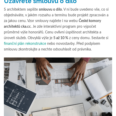
Uzavřete smlouvu o dílo
S architektem sepište
smlouvu o dílo
. V ní bude uvedeno vše, co si
objednáváte, v jakém rozsahu a termínu bude projekt zpracován a
za jakou cenu. Vzor smlouvy najdete i na webu
České komory
architektů cka.cc
. Je zde interaktivní program pro výpočet
průměrné výše honorářů. Cenu ovlivní úspěšnost architekta a
úroveň služeb. Obvyklá výše je
5 až 10 %
z ceny domu. Sestavte si
finanční plán rekonstrukce
nebo novostavby. Před podpisem
smlouvu zkontrolujte a nechte odsouhlasit od právníka.