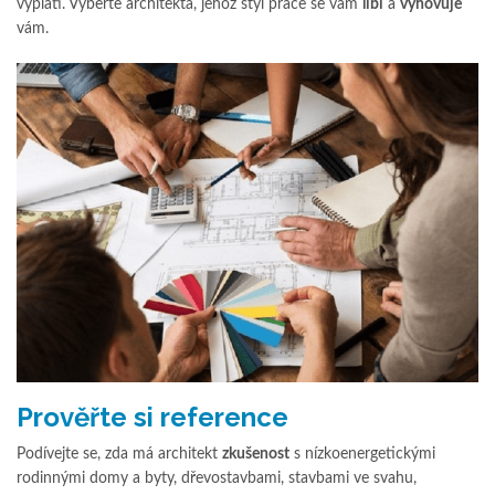
vyplatí. Vyberte architekta, jehož styl práce se vám
líbí
a
vyhovuje
vám.
Prověřte si reference
Podívejte se, zda má architekt
zkušenost
s nízkoenergetickými
rodinnými domy a byty, dřevostavbami, stavbami ve svahu,