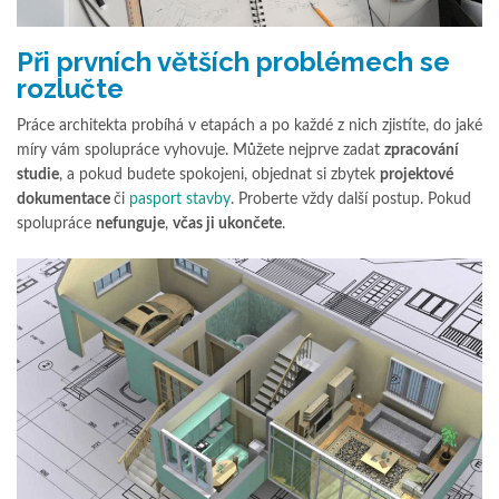
Při prvních větších problémech se
rozlučte
Práce architekta probíhá v etapách a po každé z nich zjistíte, do jaké
míry vám spolupráce vyhovuje. Můžete nejprve zadat
zpracování
studie
, a pokud budete spokojeni, objednat si zbytek
projektové
dokumentace
či
pasport stavby
. Proberte vždy další postup. Pokud
spolupráce
nefunguje
,
včas ji ukončete
.