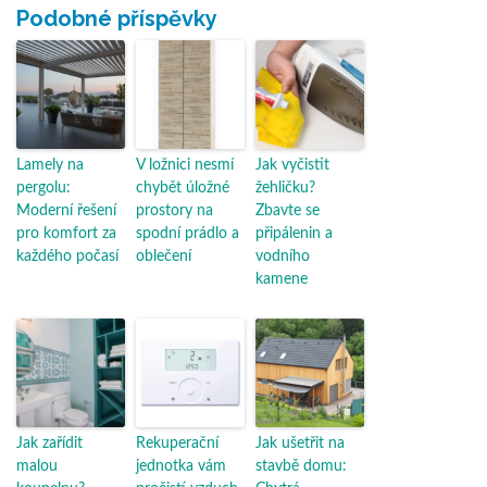
Podobné příspěvky
Lamely na
V ložnici nesmí
Jak vyčistit
pergolu:
chybět úložné
žehličku?
Moderní řešení
prostory na
Zbavte se
pro komfort za
spodní prádlo a
připálenin a
každého počasí
oblečení
vodního
kamene
Jak zařídit
Rekuperační
Jak ušetřit na
malou
jednotka vám
stavbě domu: