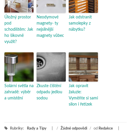
Úložný prostor
Neodymové
Jak odstranit
pod
magnety- ty
samolepky z
schodištěm: Jak
nejsilnější
nábytku?
ho šikovně
magnety vůbec
využít?
Solární světla na
Zkuste čištění
Jak opravit
zahradě: výběr
odpadu jedlou
žaluzie:
a umístění
sodou
Vyměňte si sami
silon i řetízek
Rubriky:
Rady a Tipy
/
Žádné odpovědi
/
od
Redakce