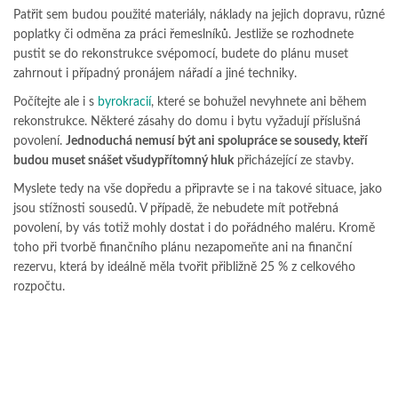
Patřit sem budou použité materiály, náklady na jejich dopravu, různé
poplatky či odměna za práci řemeslníků. Jestliže se rozhodnete
pustit se do rekonstrukce svépomocí, budete do plánu muset
zahrnout i případný pronájem nářadí a jiné techniky.
Počítejte ale i s
byrokracií
, které se bohužel nevyhnete ani během
rekonstrukce. Některé zásahy do domu i bytu vyžadují příslušná
povolení.
Jednoduchá nemusí být ani spolupráce se sousedy, kteří
budou muset snášet všudypřítomný hluk
přicházející ze stavby.
Myslete tedy na vše dopředu a připravte se i na takové situace, jako
jsou stížnosti sousedů. V případě, že nebudete mít potřebná
povolení, by vás totiž mohly dostat i do pořádného maléru. Kromě
toho při tvorbě finančního plánu nezapomeňte ani na finanční
rezervu, která by ideálně měla tvořit přibližně 25 % z celkového
rozpočtu.