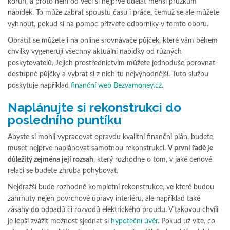
korun, a proto není od věci si nejprve udělat menší průzkum
nabídek. To může zabrat spoustu času i práce, čemuž se ale můžete
vyhnout, pokud si na pomoc přizvete odborníky v tomto oboru.
Obrátit se můžete i na online srovnávače půjček, které vám během
chvilky vygenerují všechny aktuální nabídky od různých
poskytovatelů. Jejich prostřednictvím můžete jednoduše porovnat
dostupné půjčky a vybrat si z nich tu nejvýhodnější. Tuto službu
poskytuje například
finanční web Bezvamoney.cz
.
Naplánujte si rekonstrukci do
posledního puntíku
Abyste si mohli vypracovat opravdu kvalitní finanční plán, budete
muset nejprve naplánovat samotnou rekonstrukci.
V první řadě je
důležitý zejména její rozsah
, který rozhodne o tom, v jaké cenové
relaci se budete zhruba pohybovat.
Nejdražší bude rozhodně kompletní rekonstrukce, ve které budou
zahrnuty nejen povrchové úpravy interiéru, ale například také
zásahy do odpadů či rozvodů elektrického proudu. V takovou chvíli
je lepší zvážit možnost sjednat si
hypoteční úvěr
. Pokud už víte, co