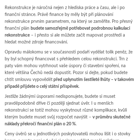
Rekonstrukce je náročná nejen z hlediska práce a času, ale i po
finanční stránce. Právě finance by měly být při plánování
rekonstrukce prvním parametrem, na který se zaměříte. Pro přesný
finanční plán
budete samozřejmě potřebovat podrobnou kalkulaci
rekonstrukce
– i přesto si ale můžete začít mapovat prostředí a
hledat možné zdroje financování.
Opravdu málokomu se v současnosti podaří vydělat tolik peněz, že
by byl schopný financovat s přehledem celou rekonstrukci. Trn z
paty vám mohou vytrhnout vaše úspory či stavební spoření, na
které většina Čechů nedá dopustit. Pozor si dejte, pokud budete
chtít smlouvu vypovědět
před uplynutím šestileté lhůty – v takovém
případě přijdete o celý státní příspěvek
.
Jestliže žádnými úsporami nedisponujete, budete si muset
pravděpodobně dříve či později sjednat úvěr. I u menších
rekonstrukcí se totiž mohou vyskytnout různé komplikace, kvůli
kterým budete muset svůj rozpočet navýšit –
v průměru skutečné
náklady překročí finanční plán o 20 %
.
Ceny úvěrů se u jednotlivých poskytovatelů mohou lišit i o stovky