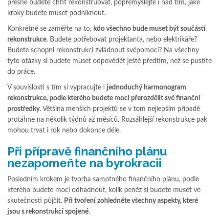
přesně budete chtít rekonstruovat, popřemýšlejte i nad tím, jaké
kroky budete muset podniknout.
Konkrétně se zaměřte na to,
kdo všechno bude muset být součástí
rekonstrukce
. Budete potřebovat projektanta, nebo elektrikáře?
Budete schopni rekonstrukci zvládnout svépomocí? Na všechny
tyto otázky si budete muset odpovědět ještě předtím, než se pustíte
do práce.
V souvislosti s tím si vypracujte i
jednoduchý harmonogram
rekonstrukce, podle kterého budete moci přerozdělit své finanční
prostředky
. Většina menších projektů se v tom nejlepším případě
protáhne na několik týdnů až měsíců. Rozsáhlejší rekonstrukce pak
mohou trvat i rok nebo dokonce déle.
Při přípravě finančního plánu
nezapomeňte na byrokracii
Posledním krokem je tvorba samotného finančního plánu, podle
kterého budete moci odhadnout, kolik peněz si budete muset ve
skutečnosti půjčit.
Při tvoření zohledněte všechny aspekty, které
jsou s rekonstrukcí spojené
.