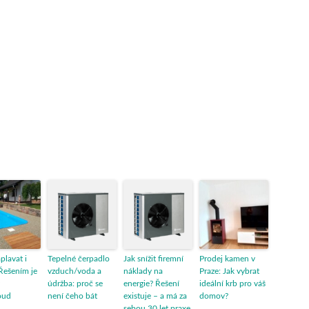
aplavat i
Tepelné čerpadlo
Jak snížit firemní
Prodej kamen v
Řešením je
vzduch/voda a
náklady na
Praze: Jak vybrat
údržba: proč se
energie? Řešení
ideální krb pro váš
oud
není čeho bát
existuje – a má za
domov?
sebou 30 let praxe