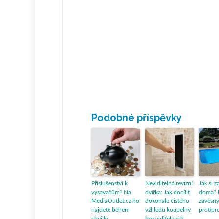
Podobné příspěvky
Příslušenství k
Neviditelná revizní
Jak si z
vysavačům? Na
dvířka: Jak docílit
doma? 
MediaOutlet.cz ho
dokonale čistého
závěsný
najdete během
vzhledu koupelny
protipr
chvilky
bez viditelných