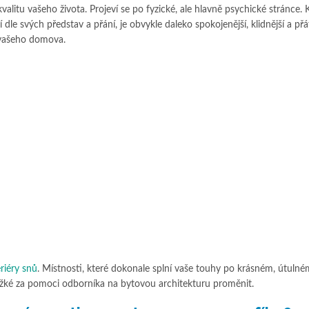
kvalitu vašeho života. Projeví se po fyzické, ale hlavně psychické stránce. 
le svých představ a přání, je obvykle daleko spokojenější, klidnější a přáte
 vašeho domova.
riéry snů
. Místnosti, které dokonale splní vaše touhy po krásném, útulné
ěžké za pomoci odborníka na bytovou architekturu proměnit.