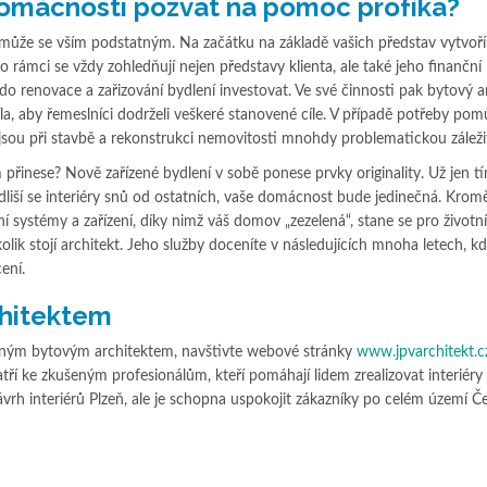
 domácnosti pozvat na pomoc profíka?
ůže se vším podstatným. Na začátku na základě vašich představ vytvoří 
o rámci se vždy zohledňují nejen představy klienta, ale také jeho finanční
o renovace a zařizování bydlení investovat. Ve své činnosti pak bytový a
a, aby řemeslníci dodrželi veškeré stanovené cíle. V případě potřeby pomů
jsou při stavbě a rekonstrukci nemovitosti mnohdy problematickou záležit
řinese? Nově zařízené bydlení v sobě ponese prvky originality. Už jen tí
liší se interiéry snů od ostatních, vaše domácnost bude jedinečná. Kromě
systémy a zařízení, díky nimž váš domov „zezelená“, stane se pro životní
kolik stojí architekt. Jeho služby doceníte v následujících mnoha letech, k
ení.
chitektem
šeným bytovým architektem, navštivte webové stránky
www.jpvarchitekt.c
tří ke zkušeným profesionálům, kteří pomáhají lidem zrealizovat interiéry 
návrh interiérů Plzeň, ale je schopna uspokojit zákazníky po celém území Č