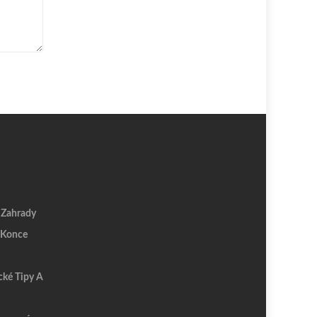
 Zahrady
 Konce
cké Tipy A