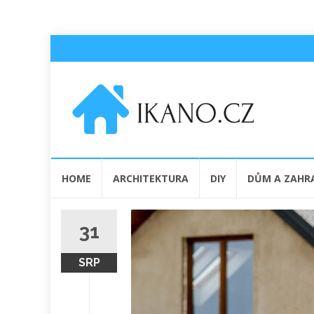
Přeskočit
HOME
ARCHITEKTURA
DIY
DŮM A ZAHR
na
obsah
31
SRP