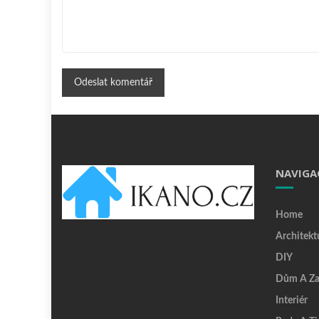
NAVIGA
Home
Architekt
DIY
Dům A Za
Interiér