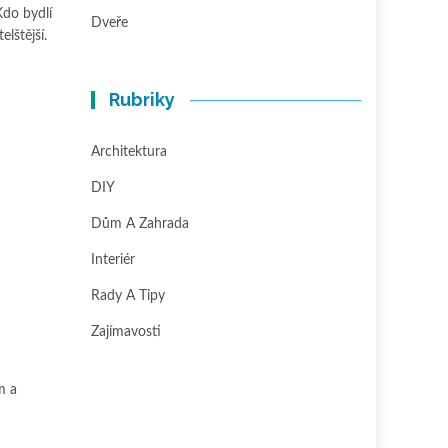
Kdo bydlí
Dveře
lštější.
Rubriky
Architektura
DIY
Dům A Zahrada
Interiér
Rady A Tipy
Zajímavosti
m a