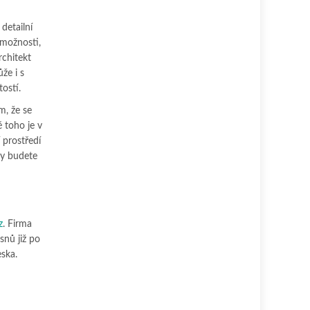
detailní
 možnosti,
rchitekt
že i s
ostí.
m, že se
 toho je v
 prostředí
dy budete
z
. Firma
snů již po
eska.