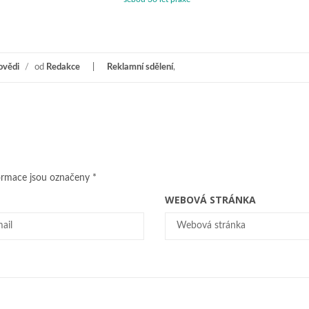
ovědi
/
od
Redakce
Reklamní sdělení
,
ormace jsou označeny
*
WEBOVÁ STRÁNKA