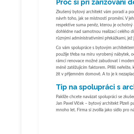
Proč si při zařizování
Zkušený bytový architekt vám poradí a pom
návrh toho, jak se místnosti promění. V jeh
respektive suma peněz, kterou je ochotný d
dohlédne nad samotnou realizací celého díl
různými administrativními překážkami, jež 
Co vám spolupráce s bytovým architektem p
použije třeba na míru vyrobený nábytek, od
rámci renovace možné zabudovat i moderní 
méně zatěžujícím faktorem. Příliš neřešte, 
žít v příjemném domově. A to je k nezaplac
Tip na spolupráci s ar
Pakliže chcete navázat spolupráci se zku
Jan Pavel Vlček – bytový architekt Plzeň pa
mnoho let. Firma si zvolila jako sídlo pro 