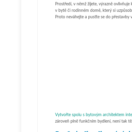
Prostředí, v němž žijete, výrazně ovlivňuje 
v bytě či rodinném domě, který si uzpůsobí d
Proto neváhejte a pusťte se do přestavby
Vytvořte spolu s bytovým architektem inte
zároveň plně funkčním bydlení, není tak t