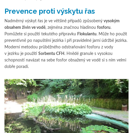
Prevence proti výskytu řas
Nadměrný výskyt řas je ve většině případů způsobený
vysokým
obsahem živin ve vodě
, zejména značnou hladinou
fosforu
.
Pomůžete si použití tekutého přípravku
Flokulantu
. Může ho použit
preventivně po napuštění jezírka i při pravidelné jarní údržbě jezírka.
Moderní metodou průběžného odstraňování fosforu z vody
v jezírku je použití
Sorbentu CFH
. Hnědé granule s vysokou
schopností navázat na sebe fosfor obsažený ve vodě si s ním velmi
dobře poradí.