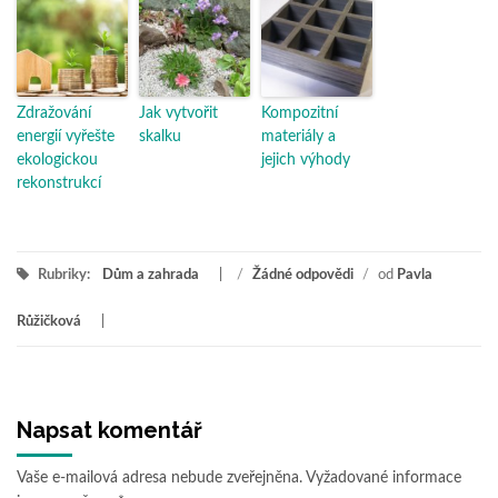
Zdražování
Jak vytvořit
Kompozitní
energií vyřešte
skalku
materiály a
ekologickou
jejich výhody
rekonstrukcí
Rubriky:
Dům a zahrada
/
Žádné odpovědi
/
od
Pavla
Růžičková
Napsat komentář
Vaše e-mailová adresa nebude zveřejněna.
Vyžadované informace