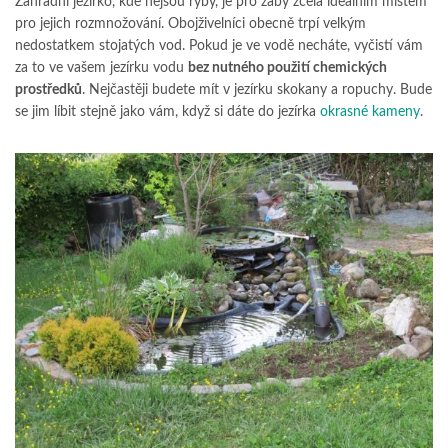
Zahradní jezírko, kde nejsou ryby, je pro žáby zcela ideálním místem
pro jejich rozmnožování. Obojživelníci obecně trpí velkým
nedostatkem stojatých vod. Pokud je ve vodě necháte, vyčistí vám
za to ve vašem jezírku vodu
bez nutného použití chemických
prostředků
. Nejčastěji budete mít v jezírku skokany a ropuchy. Bude
se jim líbit stejně jako vám, když si dáte do jezírka
okrasné kameny
.