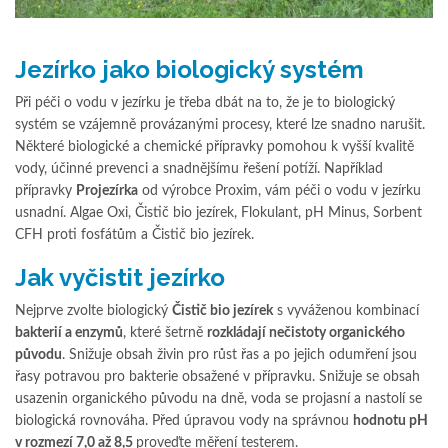
Jezírko jako biologický systém
Při péči o vodu v jezírku je třeba dbát na to, že je to biologický
systém se vzájemně provázanými procesy, které lze snadno narušit.
Některé biologické a chemické přípravky pomohou k vyšší kvalitě
vody, účinné prevenci a snadnějšímu řešení potíží. Například
přípravky
Projezírka
od výrobce Proxim, vám péči o vodu v jezírku
usnadní. Algae Oxi, Čistič bio jezírek, Flokulant, pH Minus, Sorbent
CFH proti fosfátům a Čistič bio jezírek.
Jak vyčistit jezírko
Nejprve zvolte biologický
Čistič bio jezírek
s vyváženou kombinací
bakterií a enzymů
, které šetrně
rozkládají nečistoty organického
původu
. Snižuje obsah živin pro růst řas a po jejich odumření jsou
řasy potravou pro bakterie obsažené v přípravku. Snižuje se obsah
usazenin organického původu na dně, voda se projasní a nastolí se
biologická rovnováha. Před úpravou vody na správnou
hodnotu pH
v rozmezí 7,0 až 8,5
proveďte měření testerem.