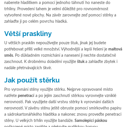
naberete hladítkem a pomocí jednoho táhnutí ho naneste do
trhliny. Provedení tahem je velmi důležité pro rovnoměrnost
vytvořené nové plochy. Na závěr zarovnejte zeď pomocí stěrky a
zahlaďte ji po celém povrchu hladká.
Větší praskliny
U větších prasklin nepoužívejte pouze štuk, jinak jej budete
potřebovat příliš velké množství. Výhodnější a lepší řešení je
maltová
směs
. Po důkladném rozmíchání a nanesení ji nechte dostatečně
zaschnout. K drobnému doladění využijte
štuk
a zahlaďte zbytek i
nadále přetrvávajících škvír.
Jak použít stěrku
Pro vyrovnání stěny využijte stěrku. Nejprve opravované místo
natřete
penetrací
a po jejím zaschnutí stěrkou vyrovnejte vzniklé
nerovnosti. Pak využijete další vrstvu stěrky k vyrovnání dalších
nerovností. V závěru stěnu ještě obruste pomocí smirkového papíru
a sádrokartonářského hladítka a nakonec znovu proveďte penetraci
stěny. U velkých trhlin využijte bandáže.
Samolepicí páskou