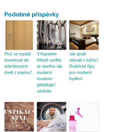
Podobné příspěvky
Proč se vyplatí
V Kapském
Jak spojit
investovat do
Městě vzniklo
obývák s ložnicí:
interiérových
ze starého sila
Praktické tipy
dveří z masivu?
moderní
pro moderní
muzeum
bydlení
přetékající
uměním