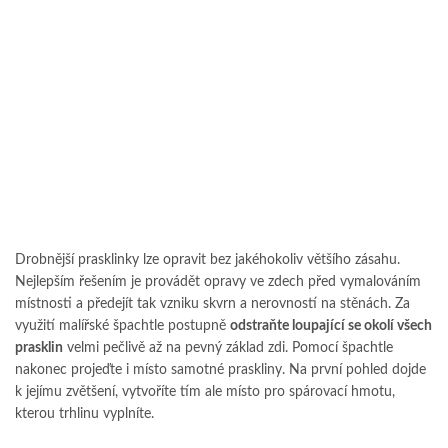
Drobnější prasklinky lze opravit bez jakéhokoliv většího zásahu.
Nejlepším řešením je provádět opravy ve zdech před vymalováním
místnosti a předejít tak vzniku skvrn a nerovností na stěnách. Za
využití malířské špachtle postupně
odstraňte loupající se okolí všech
prasklin
velmi pečlivě až na pevný základ zdi. Pomocí špachtle
nakonec projeďte i místo samotné praskliny. Na první pohled dojde
k jejímu zvětšení, vytvoříte tím ale místo pro spárovací hmotu,
kterou trhlinu vyplníte.