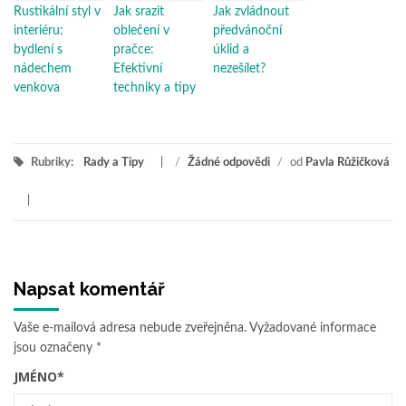
Rustikální styl v
Jak srazit
Jak zvládnout
interiéru:
oblečení v
předvánoční
bydlení s
pračce:
úklid a
nádechem
Efektivní
nezešílet?
venkova
techniky a tipy
Rubriky:
Rady a Tipy
/
Žádné odpovědi
/
od
Pavla Růžičková
Napsat komentář
Vaše e-mailová adresa nebude zveřejněna.
Vyžadované informace
jsou označeny
*
JMÉNO
*