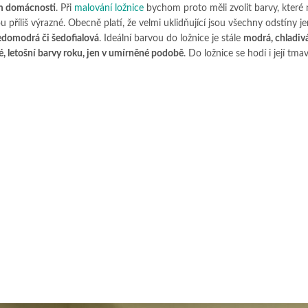
m domácnosti
. Při
malování ložnice
bychom proto měli zvolit barvy, které 
u příliš výrazné. Obecně platí, že velmi uklidňující jsou všechny odstíny 
šedomodrá či šedofialová
. Ideální barvou do ložnice je stále
modrá, chladivá
vé, letošní barvy roku, jen v umírněné podobě
. Do ložnice se hodí i její tmav