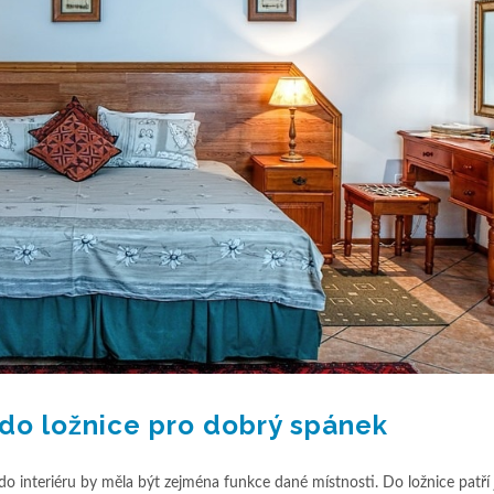
t do ložnice pro dobrý spánek
 do interiéru by měla být zejména funkce dané místnosti. Do ložnice patří