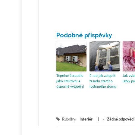
Podobné příspěvky
Tepelné čerpadlo
5 rad jak zateplit
Jak vyb
jako efektivní a
fasádu starého
látky pr
úsporné vytápění
rodinného domu
Rubriky:
Interiér
/
Žádné odpovědi