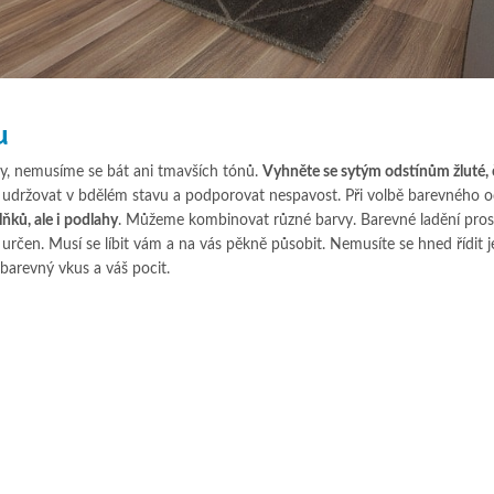
u
y, nemusíme se bát ani tmavších tónů.
Vyhněte se sytým odstínům žluté, 
udržovat v bdělém stavu a podporovat nespavost. Při volbě barevného o
ňků, ale i podlahy
. Můžeme kombinovat různé barvy. Barevné ladění pros
určen. Musí se líbit vám a na vás pěkně působit. Nemusíte se hned řídit j
barevný vkus a váš pocit.