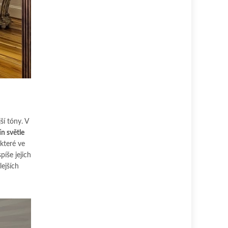
ší tóny. V
n světle
 které ve
íše jejich
lejších