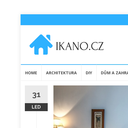
Přeskočit
HOME
ARCHITEKTURA
DIY
DŮM A ZAHR
na
obsah
31
LED