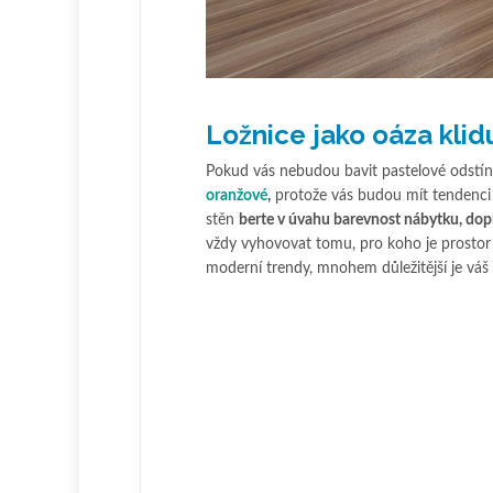
Ložnice jako oáza klid
Pokud vás nebudou bavit pastelové odstín
oranžové
,
protože vás budou mít tendenci 
stěn
berte v úvahu barevnost nábytku, dopl
vždy vyhovovat tomu, pro koho je prostor 
moderní trendy, mnohem důležitější je váš 