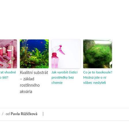
rat vhodné
Jak vyrobit čisticí
Co je to řasokoule?
Kvalitní substrát
o šití?
prostředky bez
Možná jste o ní
– základ
chemie
vůbec neslyšeli
rostlinného
akvária
/
od
Pavla Růžičková