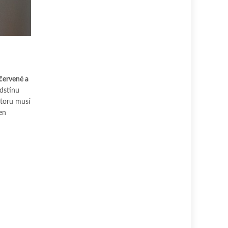
červené a
dstínu
toru musí
en