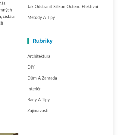
nás
Jak Odstranit Silikon Octem: Efektivní
jemných
, čistá a
Metody A Tipy
ší
Rubriky
Architektura
DIY
Dům A Zahrada
Interiér
Rady A Tipy
Zajímavosti