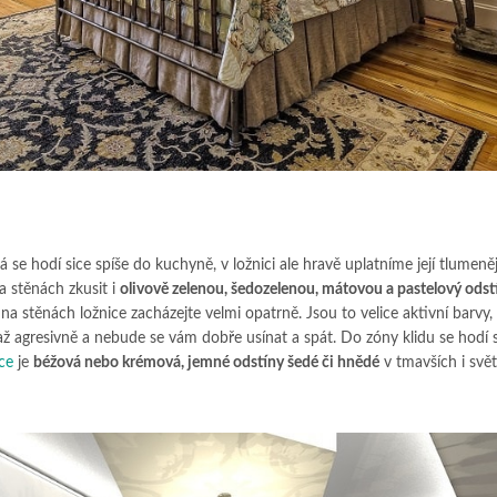
á se hodí sice spíše do kuchyně, v ložnici ale hravě uplatníme její tlumeněj
 stěnách zkusit i
olivově zelenou, šedozelenou, mátovou a pastelový odstí
na stěnách ložnice zacházejte velmi opatrně. Jsou to velice aktivní barvy,
ž agresivně a nebude se vám dobře usínat a spát. Do zóny klidu se hodí sp
ce
je
béžová nebo krémová, jemné odstíny šedé či hnědé
v tmavších i svět