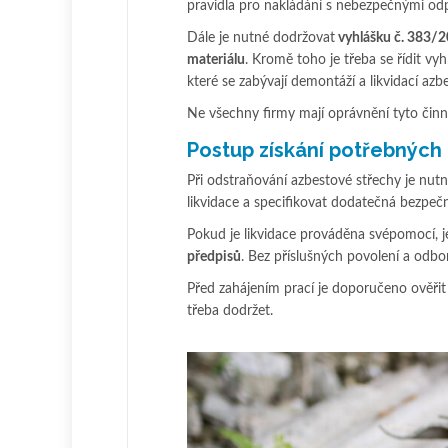
pravidla pro nakládání s nebezpečnými o
Dále je nutné dodržovat
vyhlášku č. 383/20
materiálu
. Kromě toho je třeba se řídit v
které se zabývají demontáží a likvidací azb
Ne všechny firmy mají oprávnění tyto činno
Postup získání potřebných
Při odstraňování azbestové střechy je nut
likvidace a specifikovat dodatečná bezpeč
Pokud je likvidace prováděna svépomocí, j
předpisů
. Bez příslušných povolení a odb
Před zahájením prací je doporučeno ověřit a
třeba dodržet.