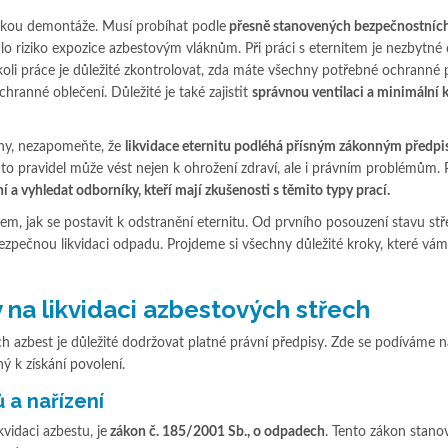
ázkou demontáže. Musí probíhat podle
přesně stanovených bezpečnostních
alo riziko expozice azbestovým vláknům. Při práci s eternitem je nezbytné 
kékoli práce je důležité zkontrolovat, zda máte všechny potřebné ochranné
ochranné oblečení. Důležité je také zajistit
správnou ventilaci a minimální 
chy, nezapomeňte, že
likvidace eternitu podléhá přísným zákonným předp
o pravidel může vést nejen k ohrožení zdraví, ale i právním problémům. 
í a vyhledat odborníky, kteří mají zkušenosti s těmito typy prací.
, jak se postavit k odstranění eternitu. Od prvního posouzení stavu stř
pečnou likvidaci odpadu. Projdeme si všechny důležité kroky, které vám
 na likvidaci azbestových střech
ích azbest je důležité dodržovat platné právní předpisy. Zde se podíváme n
ý k získání povolení.
 a nařízení
vidaci azbestu, je
zákon č. 185/2001 Sb., o odpadech
. Tento zákon stano