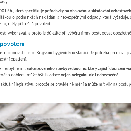
dpady.
01 Sb., která specifikuje požadavky na obalování a skladování azbestové
yhláškou o podmínkách nakládání s nebezpečnými odpady, která vyžaduje, 
estu, měly příslušná povolení.
sti vykonávat, a proto je důležité při výběru firmy postupovat obezřetně
 povolení
né informovat místní
Krajskou hygienickou stanici
. Je potřeba předložit p
nostní opatření.
e nezbytné mít
autorizovaného stavbyvedoucího, který zajistí dodržení vš
orného dohledu může být likvidace
nejen nelegální, ale i nebezpečná
.
ktuální legislativu, protože se pravidelně mění a může mít vliv na postupy