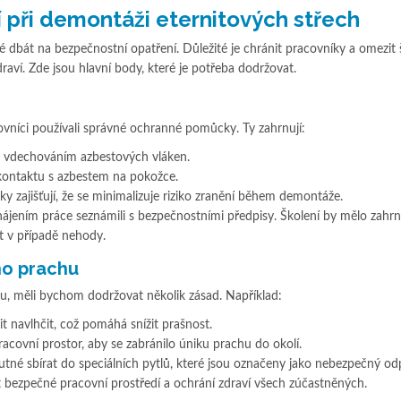
 při demontáži eternitových střech
é dbát na bezpečnostní opatření. Důležité je chránit pracovníky a omezit š
aví. Zde jsou hlavní body, které je potřeba dodržovat.
covníci používali správné ochranné pomůcky. Ty zahrnují:
d vdechováním azbestových vláken.
 kontaktu s azbestem na pokožce.
y zajišťují, že se minimalizuje riziko zranění během demontáže.
ahájením práce seznámili s bezpečnostními předpisy. Školení by mělo zahrn
t v případě nehody.
ho prachu
u, měli bychom dodržovat několik zásad. Například:
it navlhčit, což pomáhá snížit prašnost.
pracovní prostor, aby se zabránilo úniku prachu do okolí.
utné sbírat do speciálních pytlů, které jsou označeny jako nebezpečný od
bezpečné pracovní prostředí a ochrání zdraví všech zúčastněných.