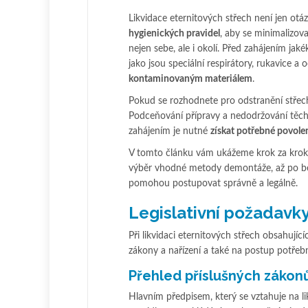
Likvidace eternitových střech není jen ot
hygienických pravidel
, aby se minimalizov
nejen sebe, ale i okolí. Před zahájením ja
jako jsou speciální respirátory, rukavice a 
kontaminovaným materiálem
.
Pokud se rozhodnete pro odstranění stře
Podceňování přípravy a nedodržování těcht
zahájením je nutné
získat potřebné povolen
V tomto článku vám ukážeme krok za krokem
výběr vhodné metody demontáže, až po bez
pomohou postupovat správně a legálně.
Legislativní požadavky
Při likvidaci eternitových střech obsahujíc
zákony a nařízení a také na postup potřebn
Přehled příslušných zákonů
Hlavním předpisem, který se vztahuje na lik