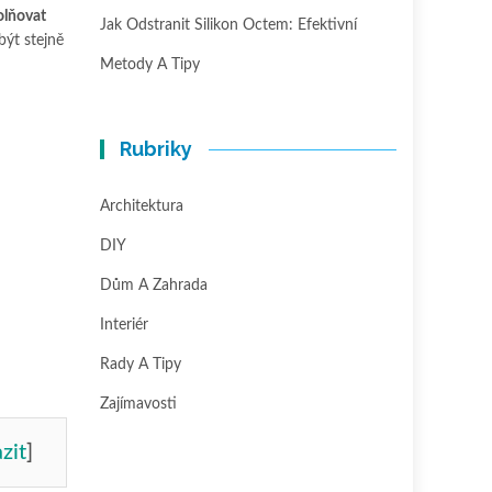
olňovat
Jak Odstranit Silikon Octem: Efektivní
být stejně
Metody A Tipy
Rubriky
Architektura
DIY
Dům A Zahrada
Interiér
Rady A Tipy
Zajímavosti
zit
]