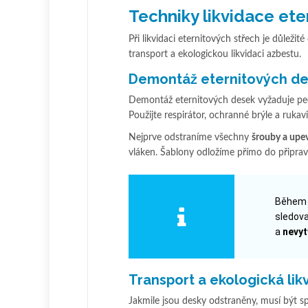
Techniky likvidace ete
Při likvidaci eternitových střech je důle
transport a ekologickou likvidaci azbestu.
Demontáž eternitových d
Demontáž eternitových desek vyžaduje pečliv
Použijte respirátor, ochranné brýle a rukavi
Nejprve odstraníme všechny
šrouby a upe
vláken. Šablony odložíme přímo do připra
Během d
sledova
a
nevyt
Transport a ekologická lik
Jakmile jsou desky odstraněny, musí být s