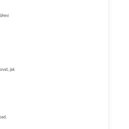
íření
ovat, jak
pad.