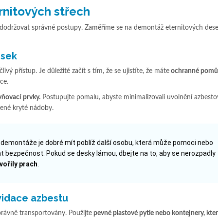
rnitových střech
žité dodržovat správné postupy. Zaměříme se na demontáž eternitových des
esek
ý přístup. Je důležité začít s tím, že se ujistíte, že máte
ochranné pomů
ce.
vňovací prvky.
Postupujte pomalu, abyste minimalizovali uvolnění azbest
vené kryté nádoby.
emontáže je dobré mít poblíž další osobu, která může pomoci nebo
t bezpečnost. Pokud se desky lámou, dbejte na to, aby se nerozpadly
vořily prach
.
vidace azbestu
právně transportovány. Použijte
pevné plastové pytle nebo kontejnery, kter