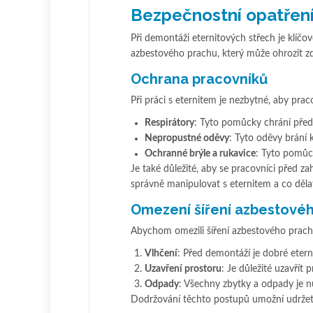
Bezpečnostní opatření
Při demontáži eternitových střech je klíčov
azbestového prachu, který může ohrozit zdr
Ochrana pracovníků
Při práci s eternitem je nezbytné, aby pra
Respirátory
: Tyto pomůcky chrání pře
Nepropustné oděvy
: Tyto oděvy brání
Ochranné brýle a rukavice
: Tyto pomůck
Je také důležité, aby se pracovníci před z
správně manipulovat s eternitem a co děla
Omezení šíření azbestové
Abychom omezili šíření azbestového prach
Vlhčení
: Před demontáží je dobré etern
Uzavření prostoru
: Je důležité uzavřít 
Odpady
: Všechny zbytky a odpady je n
Dodržování těchto postupů umožní udržet 