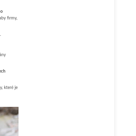
ho
aby firmy,
.
lány
ech
, které je