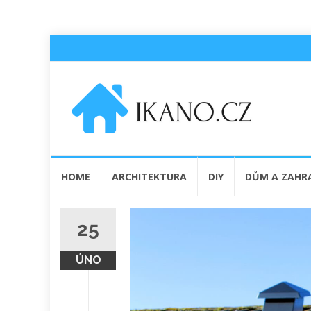
Přeskočit
HOME
ARCHITEKTURA
DIY
DŮM A ZAHR
na
obsah
25
ÚNO