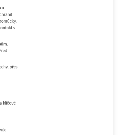
 a
chránit
 pomůcky,
kontakt s
isům
.
Před
echy, přes
a klíčové
vuje