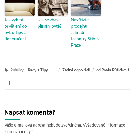
Jak vybrat
Jak se zbavit
Navštivte
osvětlení do
plísní v bytě?
prodejnu
bytu: Tipy a
zahradní
doporučení
techniky Stihl v
Praze
Rubriky:
Rady a Tipy
/
Žádné odpovědi
/
od
Pavla Růžičková
Napsat komentář
Vaše e-mailová adresa nebude zveřejněna.
Vyžadované informace
jsou označeny
*