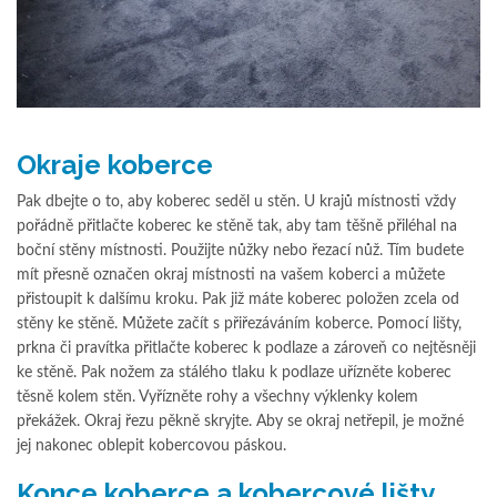
Okraje koberce
Pak dbejte o to, aby koberec seděl u stěn. U krajů místnosti vždy
pořádně přitlačte koberec ke stěně tak, aby tam těšně přiléhal na
boční stěny místnosti. Použijte nůžky nebo řezací nůž. Tím budete
mít přesně označen okraj místnosti na vašem koberci a můžete
přistoupit k dalšímu kroku. Pak již máte koberec položen zcela od
stěny ke stěně. Můžete začít s přiřezáváním koberce. Pomocí lišty,
prkna či pravítka přitlačte koberec k podlaze a zároveň co nejtěsněji
ke stěně. Pak nožem za stálého tlaku k podlaze uřízněte koberec
těsně kolem stěn. Vyřízněte rohy a všechny výklenky kolem
překážek. Okraj řezu pěkně skryjte. Aby se okraj netřepil, je možné
jej nakonec oblepit kobercovou páskou.
Konce koberce a kobercové lišty