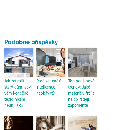
Podobné příspěvky
Jak zateplit
Proč se umělé
Top podlahové
starý dům, aby
inteligence
trendy: Jaké
vám konečně
neobávat?
materiály frčí a
teplo nikam
na co raději
neunikalo?
zapomeňte