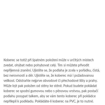
Koberec se totiž při špatném položení může v určitých místech
zvedat, ohýbat nebo pohybovat celý. Tím si můžete přivodit
nepříjemná zranění. Ujistěte se, že podlaha je zcela v pořádku, čistá,
bez nerovností a děr. Ujistěte se, že koberec má i požadovanou
velikost. Odstraňte nejprve obvodové či přechodové lišty a prahy.
Může být pak položen od stěny ke stěně. Pokud budete pokládat
koberec se spodní gumovou nebo s pěnovou vrstvou, pak postačí
podlahu posypat talkem, aby se vám tento koberec při pokládce
nepřilepil k podkladu. Pokládáte-li koberec na PVC, je to nutné.