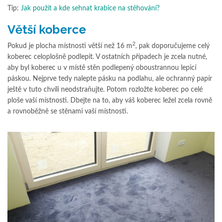
Tip:
Jak použít a kde sehnat krabice na stěhování?
Větší koberce
2
Pokud je plocha místnosti větší než 16 m
, pak doporučujeme celý
koberec celoplošně podlepit. V ostatních případech je zcela nutné,
aby byl koberec u v místě stěn podlepený oboustrannou lepicí
páskou. Nejprve tedy nalepte pásku na podlahu, ale ochranný papír
ještě v tuto chvíli neodstraňujte. Potom rozložte koberec po celé
ploše vaší místnosti. Dbejte na to, aby váš koberec ležel zcela rovně
a rovnoběžně se stěnami vaší místnosti.