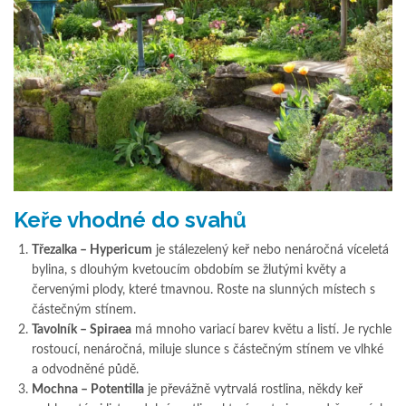
Keře vhodné do svahů
Třezalka – Hypericum
je stálezelený keř nebo nenáročná víceletá
bylina, s dlouhým kvetoucím obdobím se žlutými květy a
červenými plody, které tmavnou. Roste na slunných místech s
částečným stínem.
Tavolník – Spiraea
má mnoho variací barev květu a listí. Je rychle
rostoucí, nenáročná, miluje slunce s částečným stínem ve vlhké
a odvodněné půdě.
Mochna – Potentilla
je převážně vytrvalá rostlina, někdy keř