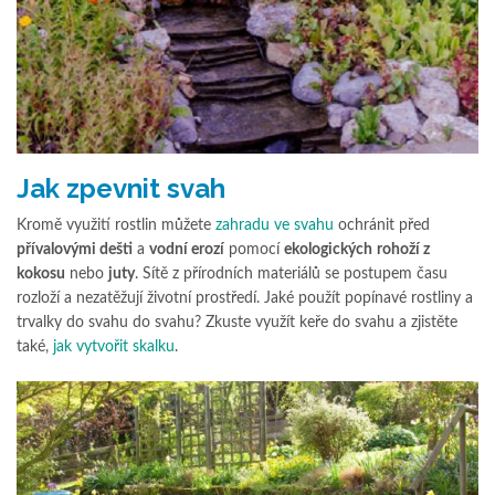
Jak zpevnit svah
Kromě využití rostlin můžete
zahradu ve svahu
ochránit před
přívalovými dešti
a
vodní erozí
pomocí
ekologických
rohoží z
kokosu
nebo
juty
. Sítě z přírodních materiálů se postupem času
rozloží a nezatěžují životní prostředí. Jaké použít popínavé rostliny a
trvalky do svahu do svahu? Zkuste využít keře do svahu a zjistěte
také,
jak vytvořit skalku
.