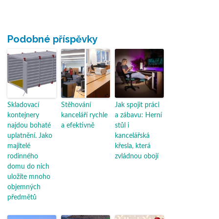
Podobné příspěvky
Skladovací
Stěhování
Jak spojit práci
kontejnery
kanceláří rychle
a zábavu: Herní
najdou bohaté
a efektivně
stůl i
uplatnění. Jako
kancelářská
majitelé
křesla, která
rodinného
zvládnou obojí
domu do nich
uložíte mnoho
objemných
předmětů