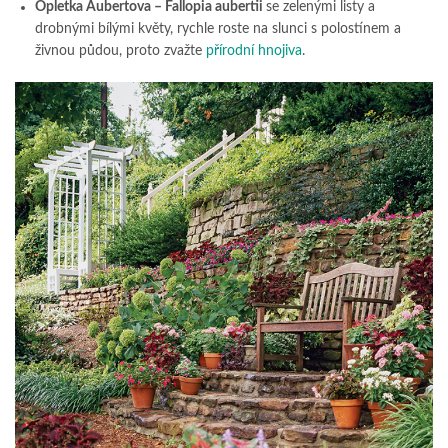
Opletka Aubertova – Fallopia aubertii
se zelenými listy a
drobnými bílými květy, rychle roste na slunci s polostínem a
živnou půdou, proto zvažte
přírodní hnojiva
.