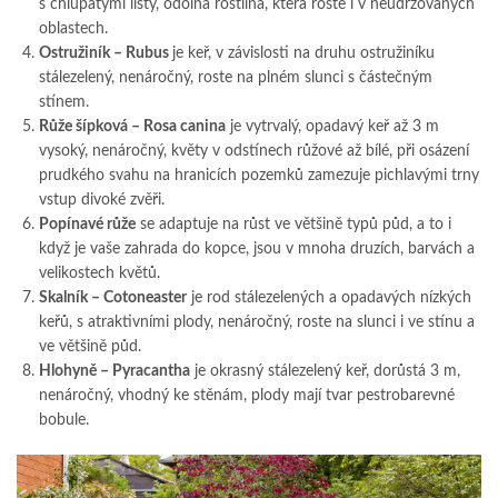
s chlupatými listy, odolná rostlina, která roste i v neudržovaných
oblastech.
Ostružiník – Rubus
je keř, v závislosti na druhu ostružiníku
stálezelený, nenáročný, roste na plném slunci s částečným
stínem.
Růže šípková – Rosa canina
je vytrvalý, opadavý keř až 3 m
vysoký, nenáročný, květy v odstínech růžové až bílé, při osázení
prudkého svahu na hranicích pozemků zamezuje pichlavými trny
vstup divoké zvěři.
Popínavé růže
se adaptuje na růst ve většině typů půd, a to i
když je vaše zahrada do kopce, jsou v mnoha druzích, barvách a
velikostech květů.
Skalník – Cotoneaster
je rod stálezelených a opadavých nízkých
keřů, s atraktivními plody, nenáročný, roste na slunci i ve stínu a
ve většině půd.
Hlohyně – Pyracantha
je okrasný stálezelený keř, dorůstá 3 m,
nenáročný, vhodný ke stěnám, plody mají tvar pestrobarevné
bobule.