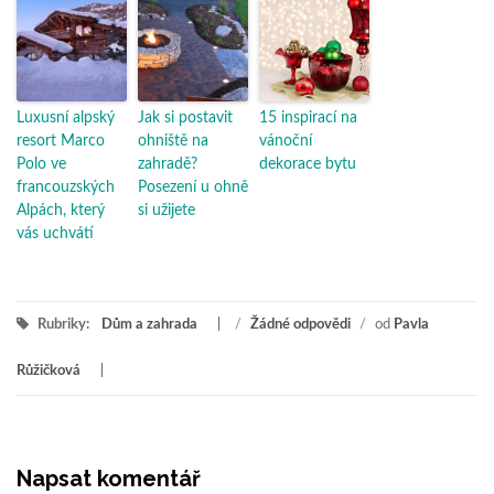
Luxusní alpský
Jak si postavit
15 inspirací na
resort Marco
ohniště na
vánoční
Polo ve
zahradě?
dekorace bytu
francouzských
Posezení u ohně
Alpách, který
si užijete
vás uchvátí
Rubriky:
Dům a zahrada
/
Žádné odpovědi
/
od
Pavla
Růžičková
Napsat komentář