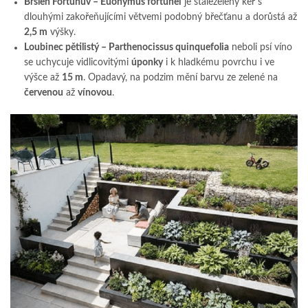
Brslen Fortunův – Euonymus fortunei
je stálezelený keř s
dlouhými zakořeňujícími větvemi podobný břečťanu a dorůstá až
2,5 m
výšky.
Loubinec pětilistý – Parthenocissus quinquefolia
neboli psí víno
se uchycuje vidlicovitými
úponky
i k hladkému povrchu i ve
výšce až
15 m
. Opadavý, na podzim mění barvu ze zelené na
červenou
až
vínovou
.