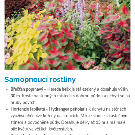
Samopnoucí rostliny
Břečťan popínavý – Hereda helix
je stálezelený a dosahuje výšky
30 m.
Roste na slunných místech s dobrou půdou a uchytí se na
hrubý povrch.
Hortenzie řapíkatá – Hydrangea petiolaris
k úchytu na stěnách
využívá příčepivé kořeny na stoncích. Miluje slunce s částečným
stínem a odvodněné půdy. Dosahuje délky až
15 m
a má malé
bílé květy ve větších květenstvích.