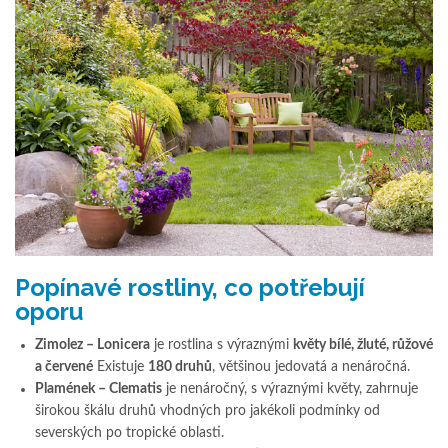
Popínavé rostliny, co potřebují
oporu
Zimolez – Lonicera
je rostlina s výraznými
květy bílé, žluté, růžové
a červené
Existuje
180 druhů
, většinou jedovatá a nenáročná.
Plamének – Clematis
je nenáročný, s výraznými květy, zahrnuje
širokou škálu druhů vhodných pro jakékoli podmínky od
severských po tropické oblasti.