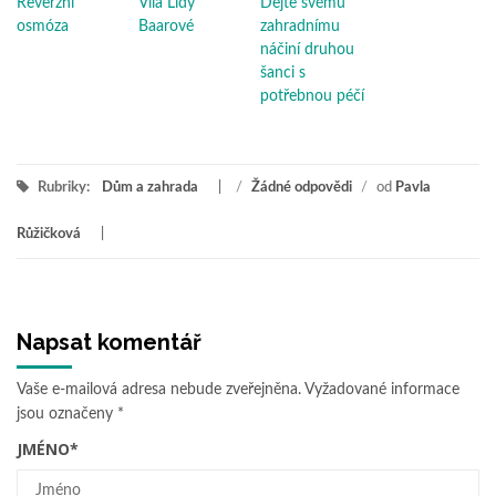
Reverzní
Vila Lídy
Dejte svému
osmóza
Baarové
zahradnímu
náčiní druhou
šanci s
potřebnou péčí
Rubriky:
Dům a zahrada
/
Žádné odpovědi
/
od
Pavla
Růžičková
Napsat komentář
Vaše e-mailová adresa nebude zveřejněna.
Vyžadované informace
jsou označeny
*
JMÉNO
*