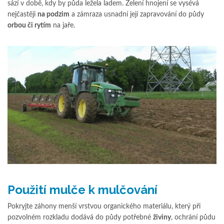
sází v době, kdy by půda ležela ladem. Zelení hnojení se vysévá
nejčastěji
na podzim
a zámraza usnadní její zapravování do půdy
orbou či rytím
na jaře.
Použití mulče k mulčování
Pokryjte záhony menší vrstvou organického materiálu, který při
pozvolném rozkladu dodává do půdy potřebné
živiny
, ochrání půdu