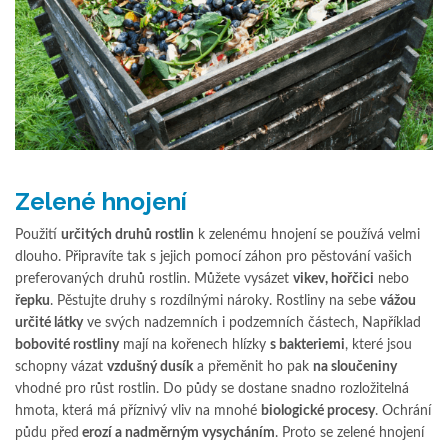
Zelené hnojení
Použití
určitých druhů rostlin
k zelenému hnojení se používá velmi
dlouho. Připravíte tak s jejich pomocí záhon pro pěstování vašich
preferovaných druhů rostlin. Můžete vysázet
vikev, hořčici
nebo
řepku
. Pěstujte druhy s rozdílnými nároky. Rostliny na sebe
vážou
určité látky
ve svých nadzemních i podzemních částech, Například
bobovité rostliny
mají na kořenech hlízky
s bakteriemi
, které jsou
schopny vázat
vzdušný dusík
a přeměnit ho pak
na sloučeniny
vhodné pro růst rostlin. Do půdy se dostane snadno rozložitelná
hmota, která má příznivý vliv na mnohé
biologické procesy
. Ochrání
půdu před
erozí a nadměrným vysycháním
. Proto se zelené hnojení