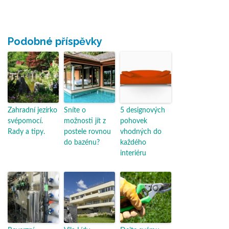
Podobné příspěvky
Zahradní jezírko
Sníte o
5 designových
svépomocí.
možnosti jít z
pohovek
Rady a tipy.
postele rovnou
vhodných do
do bazénu?
každého
interiéru