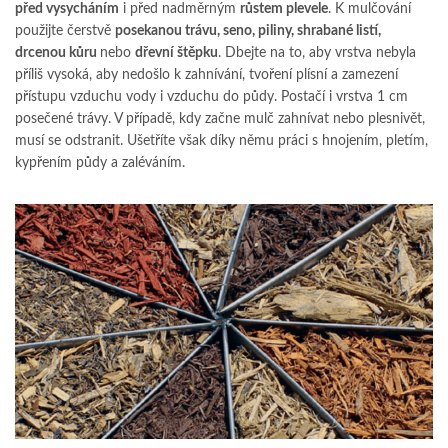
před vysycháním
i před nadměrným
růstem plevele
. K mulčování
použijte čerstvě
posekanou trávu, seno, piliny, shrabané listí,
drcenou kůru
nebo
dřevní štěpku
. Dbejte na to, aby vrstva nebyla
příliš vysoká, aby nedošlo k zahnívání, tvoření plísní a zamezení
přístupu vzduchu vody i vzduchu do půdy. Postačí i vrstva 1 cm
posečené trávy. V případě, kdy začne mulč zahnívat nebo plesnivět,
musí se odstranit. Ušetříte však díky němu práci s hnojením, pletím,
kypřením půdy a zaléváním.