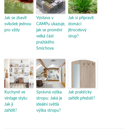
Jak se zbavit
Výstava v
Jak si připravit
svilušek jednou
CAMPu ukazuje,
domácí
pro vždy
jak se promění
jitrocelový
velká část
sirup?
pražského
Smíchova
Kuchyně ve
Správná výška
Jak prakticky
vintage stylu:
stropu: Jaká je
zařídit předsíň?
Jak ji
ideální světlá
zařídit?
výška stropu?