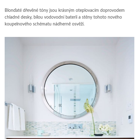
Blonďaté dřevěné tóny jsou krásným oteplovacím doprovodem
chladné desky, bílou vodovodní baterii a stěny tohoto nového
koupelnového schématu nádherně osvěží.