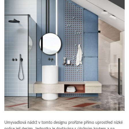
Umyvadlová nádrž v tomto designu prořízne přímo uprostřed nízké
police její design. Jednotka je dodávána s úložným krytem a na