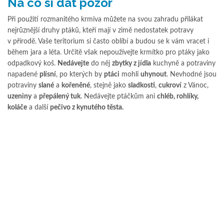
Na co si dát pozor
Při použití rozmanitého krmiva můžete na svou zahradu přilákat
nejrůznější druhy ptáků, kteří mají v zimě nedostatek potravy
v přírodě. Vaše teritorium si často oblíbí a budou se k vám vracet i
během jara a léta. Určitě však nepoužívejte krmítko pro ptáky jako
odpadkový koš.
Nedávejte
do něj
zbytky z jídla
kuchyně a potraviny
napadené
plísní
, po kterých by
ptáci
mohli
uhynout
. Nevhodné jsou
potraviny
slané
a
kořeněné
, stejně jako
sladkosti
,
cukroví
z Vánoc,
uzeniny
a
přepálený tuk
. Nedávejte ptáčkům ani
chléb, rohlíky,
koláče
a další
pečivo z kynutého těsta.