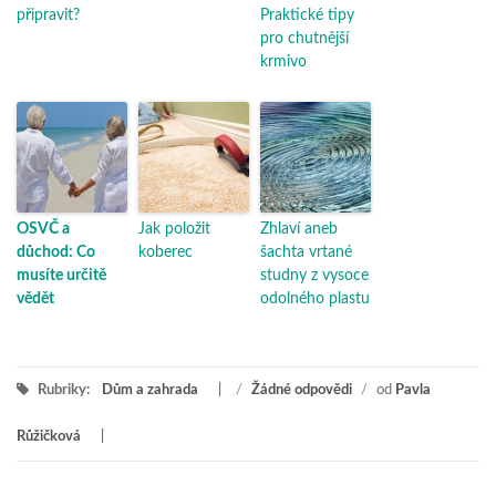
připravit?
Praktické tipy
pro chutnější
krmivo
OSVČ a
Jak položit
Zhlaví aneb
důchod: Co
koberec
šachta vrtané
musíte určitě
studny z vysoce
vědět
odolného plastu
Rubriky:
Dům a zahrada
/
Žádné odpovědi
/
od
Pavla
Růžičková