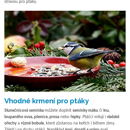
stravou pro ptáky.
Vhodné krmení pro ptáky
Slunečnicová semínka
můžete doplnit
semínky máku
či
lnu,
loupaného ovsa, pšenice, prosa
nebo
řepky
. Ptáčci milují i
vlašské
ořechy
a
různé bobule
, které zůstanou na keřích i během zimy.
Záleží i na druhu ptáků. Například
kosi, drozdi a vrány
mají