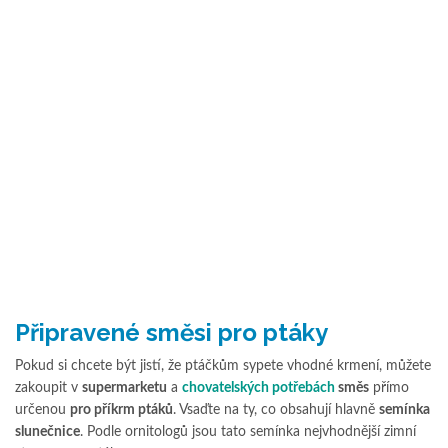
Připravené směsi pro ptáky
Pokud si chcete být jistí, že ptáčkům sypete vhodné krmení, můžete
zakoupit v
supermarketu
a
chovatelských potřebách
směs
přímo
určenou
pro příkrm ptáků
. Vsaďte na ty, co obsahují hlavně
semínka
slunečnice
. Podle ornitologů jsou tato semínka nejvhodnější zimní