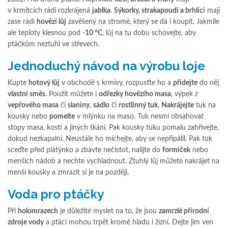
v krmítcích rádi rozkrájená
jablka
.
Sýkorky, strakapoudi a brhlíci
mají
zase rádi
hovězí lůj
zavěšený na stromě, který se dá i koupit. Jakmile
ale teploty klesnou pod
-10 °C
, lůj na tu dobu schovejte, aby
ptáčkům neztuhl ve střevech.
Jednoduchý návod na výrobu loje
Kupte
hotový lůj
v obchodě s krmivy, rozpusťte ho a
přidejte
do něj
vlastní směs
. Použít můžete i
odřezky hovězího masa
, výpek z
vepřového masa
či
slaniny
,
sádlo
či
rostlinný tuk
.
Nakrájejte
tuk na
kousky nebo
pomelte
v mlýnku na maso. Tuk nesmí obsahovat
stopy masa, kostí a jiných tkání. Pak kousky tuku pomalu zahřívejte,
dokud nezkapalní. Neustále ho míchejte, aby se nepřipálil. Pak tuk
sceďte před plátýnko a zbavte nečistot, nalijte do
formiček
nebo
menších nádob a nechte vychladnout. Ztuhlý lůj můžete nakrájet na
menší kousky a zmrazit si je na později.
Voda pro ptáčky
Při
holomrazech
je důležité myslet na to, že jsou
zamrzlé přírodní
zdroje vody
a ptáci mohou trpět kromě hladu i žízní. Dejte jim ven