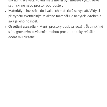
uskladnit své věci. Pokud máte menší byt, můžete využít velké
šatní skříně nebo prostor pod postelí.
Materiály
– Investice do kvalitních materiálů se vyplatí. Vždy si
při výběru zkontrolujte, z jakého materiálu je nábytek vyroben a
jaká je jeho nosnost.
Osvětlení a zrcadla
– Menší prostory doslova rozzáří. Šatní skříně
s integrovaným osvětlením mohou prostor opticky zvětšit a
dodat mu eleganci.