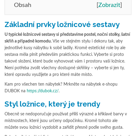
Obsah
[
Zobrazit
]
Základní prvky ložnicové sestavy
U typické ložnicové sestavy si představíme postel, noční stolky, šatní
skříň a případně komodu.
Vše ve stejném stylu i dekoru tak, aby
jednotlivé kusy nábytku k sobě ladily. Kromě estetické role by ale
sestava měla plnit především praktickou funkci. Vyberte si proto
takové složení, které bude vyhovovat vám i prostoru vaší ložnice.
Není potřeba zvolit všechny dostupné skříňky – vyberte si jen ty,
které opravdu využijete a pro které máte místo.
Kam pro všechen ten nábytek? Mrkněte na nábytek e-shopu
DUBOK na
https://dubok.cz/
.
Styl ložnice, který je trendy
Obecně se nedoporučuje používat příliš výrazné a křiklavé barvy v
místnostech, které jsou určeny odpočinku. Kromě tohoto ale
můžete svou ložnici vyzdobit a zařídit přesně podle svého gusta.