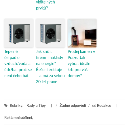
viditelných
prvků?
Tepelné
Jak snížit
Prodej kamen v
čerpadlo
firemní náklady
Praze: Jak
vzduch/voda a
na energie?
vybrat ideální
údržba: proč se
Řešení existuje
krb pro váš
není čeho bát
– a má za sebou
domov?
30 let praxe
Rubriky:
Rady a Tipy
/
Žádné odpovědi
/
od
Redakce
Reklamní sdělení
,