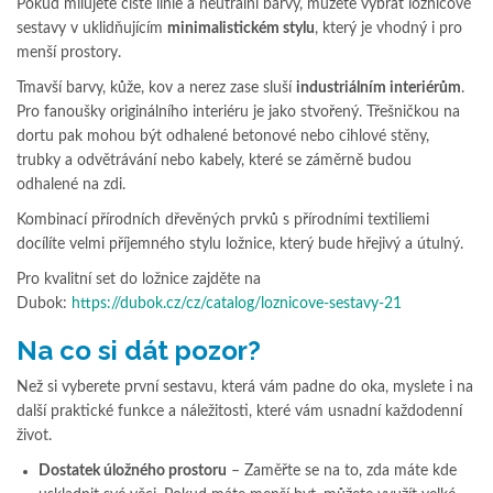
Pokud milujete čisté linie a neutrální barvy, můžete vybrat ložnicové
sestavy v uklidňujícím
minimalistickém stylu
, který je vhodný i pro
menší prostory.
Tmavší barvy, kůže, kov a nerez zase sluší
industriálním interiérům
.
Pro fanoušky originálního interiéru je jako stvořený. Třešničkou na
dortu pak mohou být odhalené betonové nebo cihlové stěny,
trubky a odvětrávání nebo kabely, které se záměrně budou
odhalené na zdi.
Kombinací přírodních dřevěných prvků s přírodními textiliemi
docílíte velmi příjemného stylu ložnice, který bude hřejivý a útulný.
Pro kvalitní set do ložnice zajděte na
Dubok:
https://dubok.cz/cz/catalog/loznicove-sestavy-21
Na co si dát pozor?
Než si vyberete první sestavu, která vám padne do oka, myslete i na
další praktické funkce a náležitosti, které vám usnadní každodenní
život.
Dostatek úložného prostoru
– Zaměřte se na to, zda máte kde