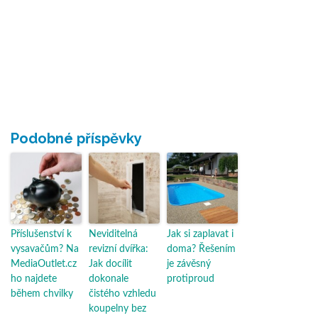
Podobné příspěvky
Příslušenství k
Neviditelná
Jak si zaplavat i
vysavačům? Na
revizní dvířka:
doma? Řešením
MediaOutlet.cz
Jak docílit
je závěsný
ho najdete
dokonale
protiproud
během chvilky
čistého vzhledu
koupelny bez