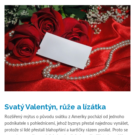
Svatý Valentýn, růže a lízátka
Rozšířený mýtus o původu svátku z Ameriky pochází od jednoho
podnikatele s pohlednicemi, jehož byznys přestal najednou vynášet,
protože si lidé přestali blahopřání a kartičky rázem posílat. Proto se