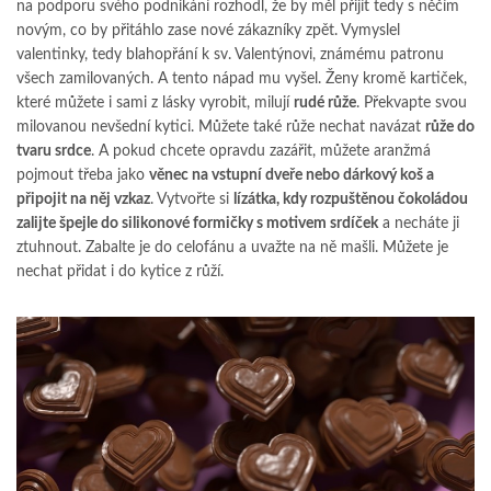
na podporu svého podnikání rozhodl, že by měl přijít tedy s něčím
novým, co by přitáhlo zase nové zákazníky zpět. Vymyslel
valentinky, tedy blahopřání k sv. Valentýnovi, známému patronu
všech zamilovaných. A tento nápad mu vyšel. Ženy kromě kartiček,
které můžete i sami z lásky vyrobit, milují
rudé růže
. Překvapte svou
milovanou nevšední kytici. Můžete také růže nechat navázat
růže do
tvaru srdce
. A pokud chcete opravdu zazářit, můžete aranžmá
pojmout třeba jako
věnec na vstupní dveře nebo dárkový koš a
připojit na něj vzkaz
. Vytvořte si
lízátka, kdy rozpuštěnou čokoládou
zalijte špejle do silikonové formičky s motivem srdíček
a necháte ji
ztuhnout. Zabalte je do celofánu a uvažte na ně mašli. Můžete je
nechat přidat i do kytice z růží.