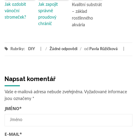
Jak ozdobit
Jak zapojit
Kvalitní substrát
vánoční
správně
– základ
stromeček?
proudový
rostlinného
chránič
akvária
Rubriky:
DIY
/
Žádné odpovědi
/
od
Pavla Růžičková
Napsat komentář
Vaše e-mailová adresa nebude zveřejněna.
Vyžadované informace
jsou označeny
*
JMÉNO
*
E-MAIL
*