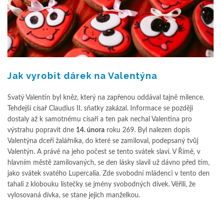
Jak vyrobit dárek na Valentýna
Svatý Valentin byl kněz, který na zapřenou oddával tajně milence.
Tehdejší císař Claudius II. sňatky zakázal. Informace se později
dostaly až k samotnému císaři a ten pak nechal Valentina pro
výstrahu popravit dne
14. února
roku 269. Byl nalezen dopis
Valentýna dceři žalářníka, do které se zamiloval, podepsaný tvůj
Valentýn. A právě na jeho počest se tento svátek slaví. V Římě, v
hlavním městě zamilovaných, se den lásky slavil už dávno před tím,
jako svátek svatého Lupercalia. Zde svobodní mládenci v tento den
tahali z klobouku lístečky se jmény svobodných dívek. Věřili, že
vylosovaná dívka, se stane jejich manželkou.