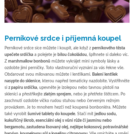
Perníkové srdce i příjemná koupel
Perníkové srdce sice můžete i koupit, ale když z
perníkového těsta
upečete srdíčka
a polejete je
bílou čokoládou
, šplhnete si daleko víc.
Z
marshmallow bonbonů
můžete vykrájet mini symboly lásky a
ozdobte jimi perníčky. Toto vlastnoruční vyznání za vás řekne vše.
Obdarovat svou milovanou můžete i lentilkami.
Balení lentilek
nasypte do sklenice
, kterou napřed tematicky nazdobíte. Vystřihněte
si
z papíru srdíčka
, upevněte je izolepou nebo tavnou pistolí na
sklenici a přestříkejte
zlatým sprejem
, nebo je přetřete štětcem. Po
zaschnutí ozdobte víčko rudou stuhou nebo červeným režným
provázkem. Je to mnohem hezčí než koupená bonboniéra. Můžete
také vyrobit
šumivé tablety do koupele
. Stačí mít
jedlou sodu,
kukuřičný škrob, esenciální olej s vůní růže či jasmínu nebo
bergamotu, zastudena lisovaný olej, nejlépe kokosový, potravinářské
barvivo, koupelovou sůl a kyselinu citronovou
. Vše smícháte a směsí