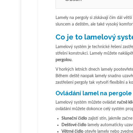
Lamely na pergoly si získávají čím dál větší
sluncem a deštěm, ale také vysoký komfort
Co je to lamelový sys
Lamelový systém je technické řešení zastře
střešní konstrukci. Lamely můžete naklápě
pergolou
.
V horkých letních dnech lamely pootevřete,
Během deště naopak lamely snadno uzavře
zastřešení pergoly tak vytvoří flexibilní a 
Ovládání lamel na pergole
Lamelový systém můžete ovládat
ručně kl
ovládání můžete dokonce celý systém propoj
Sluneční čidlo
zajistí stín, jakmile začn
Dešťové čidlo
lamely automaticky uzavř
Větrné čidlo
otevře lamely nebo zvedne 