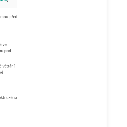
chranu před
é ve
chu pod
 větrání.
vé
lektrického