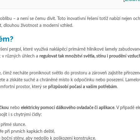
 oblibu – a není se čemu divit. Toto inovativní řešení totiž nabízí nejen o
, dlouhou životnost a moderní vzhled.
tém?
šení pergol, které využívá naklápěcí primárně hliníkové lamely zabudovan
t v různých úhlech a
regulovat tak množství světla, stínu i proudění vzdu
 čímž necháte proniknout světlo do prostoru a zároveň zajistíte přirozené
te a získáte suché a chráněné místo k odpočinku nebo posezení. Lamelo
komfortní prostor, který se
přizpů
sobí počasí a vašim potřebám
.
ičkou
nebo
elektricky pomocí dálkov
ého ovladače či aplikace
. V případě e
it i s chytrými čidly:
e přímé slunce.
e při prvních kapkách deště.
boční stěny, aby nedošlo k poškození konstrukce.