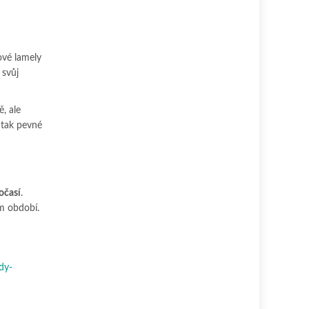
kové lamely
 svůj
, ale
u tak pevné
očasí
.
m období.
dy-