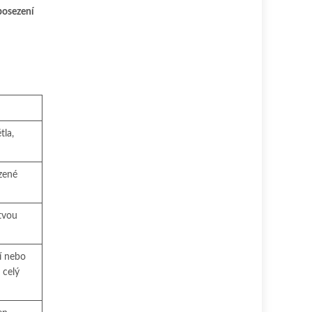
posezení
tla,
ozené
stvou
í nebo
 celý