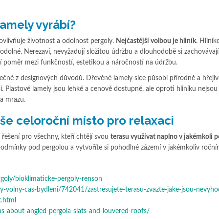
lamely vyrábí?
 ovlivňuje životnost a odolnost pergoly.
Nejčastější volbou je hliník
. Hliní
a odolné. Nerezaví, nevyžadují složitou údržbu a dlouhodobě si zachovávají
ší poměr mezi funkčností, estetikou a náročností na údržbu.
mečně z designových důvodů. Dřevěné lamely sice působí přírodně a hřejivě
tší. Plastové lamely jsou lehké a cenově dostupné, ale oproti hliníku nejso
a mrazu.
še celoroční místo pro relaxaci
řešení pro všechny, kteří chtějí svou
terasu využívat naplno v jak
émkoli p
odmínky pod pergolou a vytvoříte si pohodlné zázemí v jakémkoliv roční
goly/bioklimaticke-pergoly-renson
ny-volny-cas-bydleni/742041/zastresujete-terasu-zvazte-jake-jsou-nevyho
t.html
s-about-angled-pergola-slats-and-louvered-roofs/