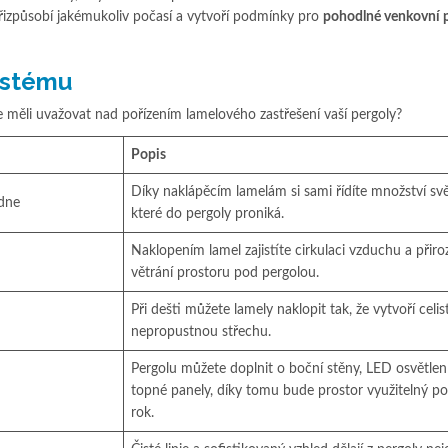
řizpůsobí jakémukoliv počasí a vytvoří podmínky pro
pohodln
é venkovní 
ystému
e měli uvažovat nad pořízením lamelového zastřešení vaší pergoly?
Popis
Díky naklápěcím lamelám si sami řídíte množství svě
 dne
které do pergoly proniká.
Naklopením lamel zajistíte cirkulaci vzduchu a přir
větrání prostoru pod pergolou.
Při dešti můžete lamely naklopit tak, že vytvoří celi
nepropustnou střechu.
Pergolu můžete doplnit o boční stěny, LED osvětlen
topné panely, díky tomu bude prostor využitelný po
rok.