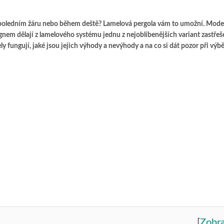
v poledním žáru nebo během deště
? Lamelová
pergola vám to umožní
. Mode
gnem dělají z lamelov
ého syst
ému jednu z nejoblí
benějších variant zastřeš
y fungují, jak
é jsou jejich výhody a nevýhody a na co si dát pozor při výbě
[
Zobra