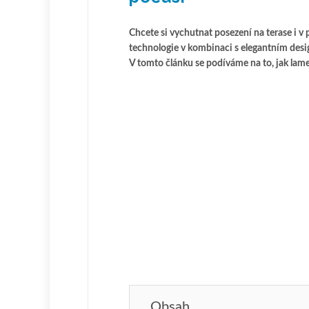
Chcete si vychutnat posezení na terase i 
technologie v kombinaci s elegantní
m desi
V tomto článku se podíváme na to, jak lamel
Obsah