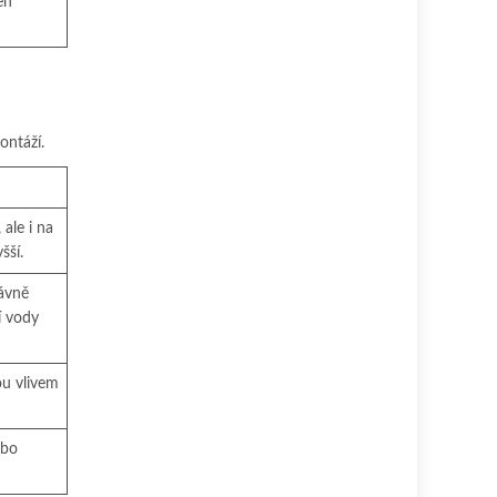
en
ontáží.
 ale i na
šší.
ávně
í vody
ou vlivem
ebo