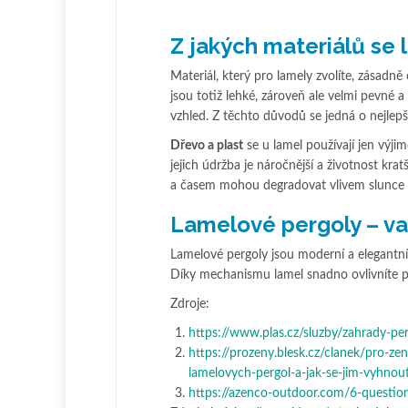
Z jakých materiálů se 
Materiál, který pro lamely zvolíte, zásadně
jsou totiž lehké, zároveň ale velmi pevné 
vzhled. Z těchto důvodů se jedná o nejlep
Dř
evo a plast
se u lamel používají jen výji
jejich údržba je náročnější a životnost kra
a časem mohou degradovat vlivem slunce 
Lamelové pergoly – va
Lamelové pergoly jsou moderní a elegantní 
Díky mechanismu lamel snadno ovlivníte p
Zdroje:
https://www.plas.cz/sluzby/zahrady-per
https://prozeny.blesk.cz/clanek/pro-ze
lamelovych-pergol-a-jak-se-jim-vyhnou
https://azenco-outdoor.com/6-question