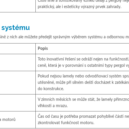
Čisté linie a sofistikovaný vzhled dělají z pergoly nej
praktický, ale i esteticky výrazný prvek zahrady.
 systému
tšině z nich ale můžete předejít správným výběrem systému a odbornou m
Popis
Toto inovativní řešení se odráží nejen na funkčnosti,
ceně, která je v porovnání s ostatními typy pergol vy
Pokud nejsou lamely nebo odvodňovací systém spr
utěsněné, může při silném dešti docházet k zatékán
do konstrukce.
V zimních měsících se může stát, že lamely přimrzn
vlhkosti a mrazu.
Čas od času je potřeba promazat pohyblivé části n
 a motorů
zkontrolovat funkčnost motoru.