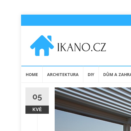
Přeskočit
HOME
ARCHITEKTURA
DIY
DŮM A ZAHR
na
obsah
05
KVĚ