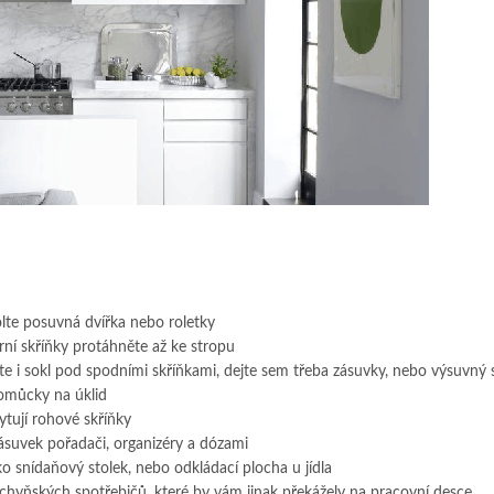
olte posuvná dvířka nebo roletky
rní skříňky protáhněte až ke stropu
e i sokl pod spodními skříňkami, dejte sem třeba zásuvky, nebo výsuvný
pomůcky na úklid
tují rohové skříňky
zásuvek pořadači, organizéry a dózami
o snídaňový stolek, nebo odkládací plocha u jídla
chyňských spotřebičů, které by vám jinak překážely na pracovní desce