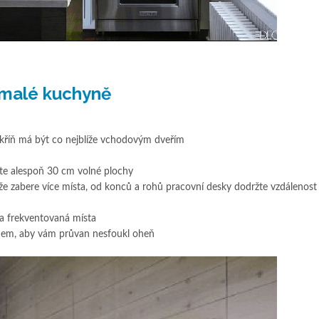
í malé kuchyně
kříň má být co nejblíže vchodovým dveřím
te alespoň 30 cm volné plochy
že zabere více místa, od konců a rohů pracovní desky dodržte vzdálenost
a frekventovaná místa
nem, aby vám průvan nesfoukl oheň