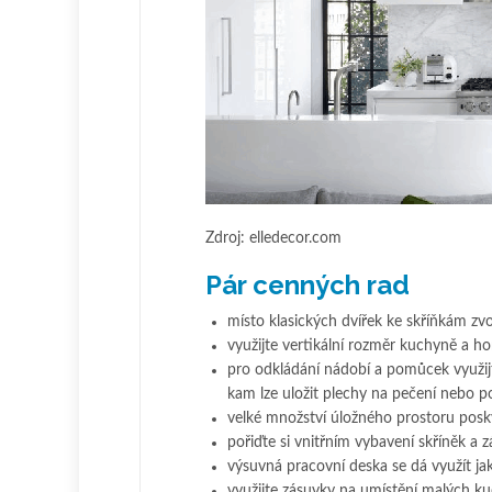
Zdroj: elledecor.com
Pár cenných rad
místo klasických dvířek ke skříňkám zv
využijte vertikální rozměr kuchyně a ho
pro odkládání nádobí a pomůcek využijt
kam lze uložit plechy na pečení nebo 
velké množství úložného prostoru posky
pořiďte si vnitřním vybavení skříněk a 
výsuvná pracovní deska se dá využít jak
využijte zásuvky na umístění malých ku