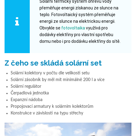
Solární termický systém ohřevu vody
přeměňuje energii získanou ze slunce na
teplo. Fotovoltaický systém přeměňuje
energii ze slunce na elektrickou energii.
Obvykle se
fotovoltaika
využívá pro
dodávky elektřiny pro vlastní spotřebu
domu nebo i pro dodávku elektřiny do sítě.
Z čeho se skládá solární set
Solární kolektory v počtu dle velikosti setu
Solární zásobník by měl mít minimálně 200 l a více
Solární regulátor
Čerpadlová jednotka
Expanzní nádoba
Propojovací armatury k solárním kolektorům
Konstrukce v závislosti na typu střechy