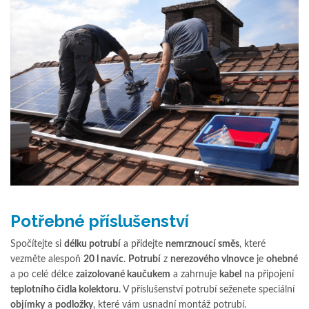
Potřebné příslušenství
Spočítejte si
délku potrubí
a přidejte
nemrznoucí směs
, které
vezměte alespoň
20 l navíc
.
Potrubí
z
nerezového vlnovce
je
ohebné
a po celé délce
zaizolované kaučukem
a zahrnuje
kabel
na připojení
teplotního čidla kolektoru
. V příslušenství potrubí seženete speciální
objímky
a
podložky
, které vám usnadní montáž potrubí.