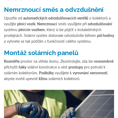
Nemrznoucí směs a odvzdušnění
Upusťte od
automatických odvzdušňovacích ventilů
u kolektorů a
využijte
plnící vozík
.
Nemrznoucí
směs využijete při
odvzdušňování
systému
plnícím vozíkem
, který si lze půjčit v instalatérských
prodejnách. Solární systém dokonale odvzdušníte během
půl hodiny
a vyhnete se tak potížím s funkčností celého systému.
Montáž solárních panelů
Rozměřte
prostor na střeše domu. Zkontrolujte, zda lze
rovnoměrně
přichytit
háky
solární konstrukce a vést
prostupy
pro potrubí k
solárním kolektorům.
Podložky
využijete k
vyrovnání
nerovností
,
abyste mohli upevnit
ližinu
solárních kolektorů.