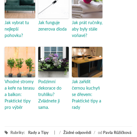
Jak vybrat tu
Jak funguje
Jak prát ručníky,
nejlepší
zenerova dioda
aby byly stále
pohovku?
voňavé?
Vhodné stromy
Podzimní
Jak zařídit
a keře na terasu
dekorace do
černou kuchyň
a balkon:
truhlíku?
se dřevem:
Praktické tipy
Zvládnete ji
Praktické tipy a
pro výběr
sama.
rady
Rubriky:
Rady a Tipy
/
Žádné odpovědi
/
od
Pavla Růžičková