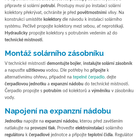
připravte si solární
potrubí
. Prostupy musí po instalaci solární
kolektory překrývat, ochráníte je před
povětrnostními
vlivy. Na
konstrukci umístěte
kolektory
dle návodu k instalaci solárního
systému. Pečlivě propojte kolektory mezi sebou, ať neprotékají.
Hydraulicky
propojte kolektory s potrubním vedením až do
technické místnosti
.
Montáž solárního zásobníku
V technické místnosti
demontujte bojler
,
instalujte solární zásobník
a napusťte
užitkovou
vodou. Dle potřeby ho
připojte
k
alternativnímu ohřevu, případně na
tepelné čerpadlo
. dejte
čerpadlovou jednotku
a
expanzní nádobu
do technické místnosti.
Čerpadlo propojte s
potrubím
od kolektorů a
výměníku
v zásobníku
vody.
Napojení na expanzní nádobu
Jednotku
napojte na
expanzní nádobu
, kterou před zavěšením
natlakujte na
provozní tlak
. Proveďte
elektroinstalaci
solárního
regulátoru
k
čerpadlové
jednotce a připojte
teplotní čidla
. Regulátor