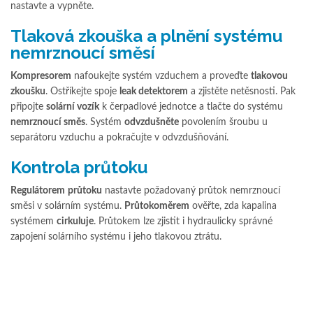
nastavte a vypněte.
Tlaková zkouška a plnění systému
nemrznoucí směsí
Kompresorem
nafoukejte systém vzduchem a proveďte
tlakovou
zkoušku
. Ostříkejte spoje
leak detektorem
a zjistěte netěsnosti. Pak
připojte
solární vozík
k čerpadlové jednotce a tlačte do systému
nemrznoucí směs
. Systém
odvzdušněte
povolením šroubu u
separátoru vzduchu a pokračujte v odvzdušňování.
Kontrola průtoku
Regulátorem
průtoku
nastavte požadovaný průtok nemrznoucí
směsi v solárním systému.
Průtokoměrem
ověřte, zda kapalina
systémem
cirkuluje
. Průtokem lze zjistit i hydraulicky správné
zapojení solárního systému i jeho tlakovou ztrátu.