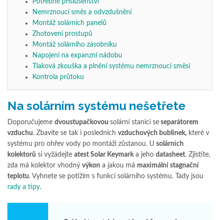
Potřebné příslušenství
Nemrznoucí směs a odvzdušnění
Montáž solárních panelů
Zhotovení prostupů
Montáž solárního zásobníku
Napojení na expanzní nádobu
Tlaková zkouška a plnění systému nemrznoucí směsí
Kontrola průtoku
Na solárním systému nešetřete
Doporučujeme
dvoustupačkovou
solární stanici se
separátorem
vzduchu
. Zbavíte se tak i posledních
vzduchových bublinek,
které v
systému pro ohřev vody po montáži zůstanou. U
solárních
kolektorů
si vyžádejte
atest Solar Keymark
a jeho
datasheet
. Zjistíte,
zda má kolektor vhodný
výkon
a jakou má
maximální stagnační
teplotu
. Vyhnete se potížím s funkcí solárního systému. Tady jsou
rady a tipy
.