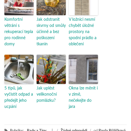
Komfortní
Jak odstranit
V ložnici nesmí
větrání s
skvrny od smůly
chybět úložné
rekuperací tepla
účinně a bez
prostory na
pro rodinné
poškození
spodní prádlo a
domy
tkanin
oblečení
5 tipů, jak
Jak uplést
Okna lze měnit i
vyčistit odpad a
velikonoční
v zimě,
předejít jeho
pomlázku?
nečekejte do
ucpání
jara
Rubriky:
Rady a Tipy
/
Žádné odpovědi
/
od
Pavla Růžičková