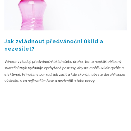
Jak zvládnout předvánoční úklid a
nezešílet?
Vánoce vyžadují předvánoční úklid všeho druhu. Tento nepříliš oblíbený
sváteční zvyk vyžaduje vychytané postupy, abyste mohli uklidit rychle a
efektivně. Přinášíme pár rad, jak začít a kde skončit, abyste dosáhli super
výsledku v co nejkratším čase a neztratili u toho nervy.