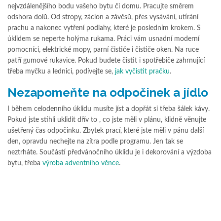
nejvzdálenějšího bodu vašeho bytu či domu. Pracujte směrem
odshora dolů. Od stropy, záclon a závěsů, přes vysávání, utírání
prachu a nakonec vytření podlahy, které je posledním krokem. S
úklidem se neperte holýma rukama. Práci vám usnadní moderní
pomocníci, elektrické mopy, parní čističe i čističe oken. Na ruce
patří gumové rukavice. Pokud budete čistit i spotřebiče zahrnující
třeba myčku a lednici, podívejte se,
jak vyčistit pračku
.
Nezapomeňte na odpočinek a jídlo
I během celodenního úklidu musíte jíst a dopřát si třeba šálek kávy.
Pokud jste stihli uklidit dřív to , co jste měli v plánu, klidně věnujte
ušetřený čas odpočinku. Zbytek prací, které jste měli v pánu další
den, opravdu nechejte na zítra podle programu. Jen tak se
neztrháte. Součástí předvánočního úklidu je i dekorování a výzdoba
bytu, třeba
výroba adventního věnce
.