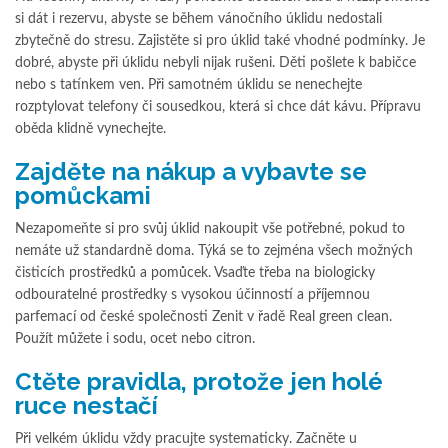
si dát i rezervu, abyste se během vánočního úklidu nedostali
zbytečně do stresu. Zajistěte si pro úklid také vhodné podmínky. Je
dobré, abyste při úklidu nebyli nijak rušeni. Děti pošlete k babičce
nebo s tatínkem ven. Při samotném úklidu se nenechejte
rozptylovat telefony či sousedkou, která si chce dát kávu. Přípravu
oběda klidně vynechejte.
Zajděte na nákup a vybavte se
pomůckami
Nezapomeňte si pro svůj úklid nakoupit vše potřebné, pokud to
nemáte už standardně doma. Týká se to zejména všech možných
čisticích prostředků a pomůcek. Vsaďte třeba na biologicky
odbouratelné prostředky s vysokou účinností a příjemnou
parfemací od české společnosti Zenit v řadě Real green clean.
Použít můžete i sodu, ocet nebo citron.
Ctěte pravidla, protože jen holé
ruce nestačí
Při velkém úklidu vždy pracujte systematicky. Začněte u