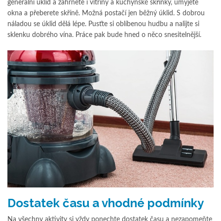
generální úklid a zahrnete i vitríny a kuchyňské skříňky, umyjete
okna a přeberete skříně. Možná postačí jen běžný úklid. S dobrou
náladou se úklid dělá lépe. Pusťte si oblíbenou hudbu a nalijte si
sklenku dobrého vína. Práce pak bude hned o něco snesitelnější.
Dostatek času a vhodné podmínky
Na všechny aktivity si vždy ponechte dostatek času a nezapomeňte