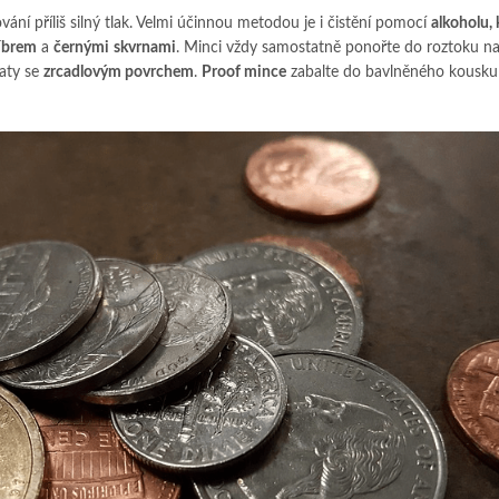
vání příliš silný tlak. Velmi účinnou metodou je i čistění pomocí
alkoholu, 
říbrem
a
černými
skvrnami
. Minci vždy samostatně ponořte do roztoku n
maty se
zrcadlovým povrchem
.
Proof mince
zabalte do bavlněného kousku 