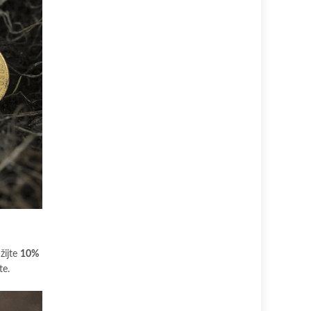
žijte
10%
te.