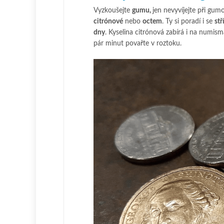
Vyzkoušejte
gumu,
jen nevyvíjejte při gumo
citrónové
nebo
octem
. Ty si poradí i se
st
dny
. Kyselina citrónová zabírá i na numis
pár minut povařte v roztoku.