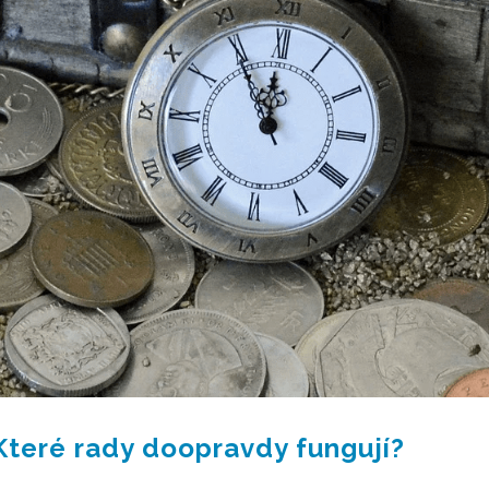
 Které rady doopravdy fungují?