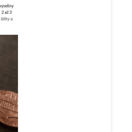
kyseliny
a
2 až 3
látky a