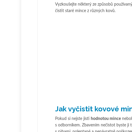
Vyzkoušejte některý ze způsobů používaných
čistit staré mince z různých kovů.
Jak vyčistit kovové mi
Pokud si nejste jisti
hodnotou mince
nebol
s odborníkem. Zbavením nečistot byste ji t
s rýhami, poleptané a nenávratně poškoze