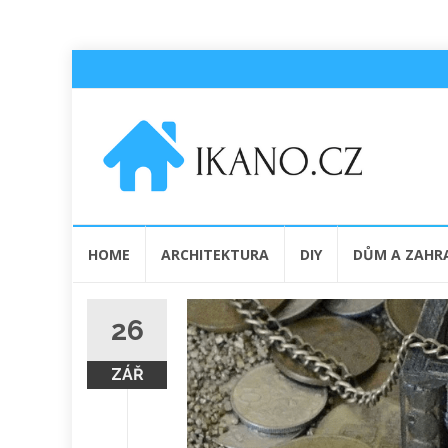
Přeskočit
HOME
ARCHITEKTURA
DIY
DŮM A ZAHR
na
obsah
26
ZÁŘ