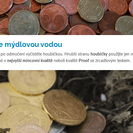
nce mýdlovou vodou
 po odmočení vyčistěte houbičkou. Hrubší stranu
houbičky
použijte jen na
né v
nejvyšší mincovní kvalitě
neboli kvalitě
Proof
se zrcadlovým leskem.