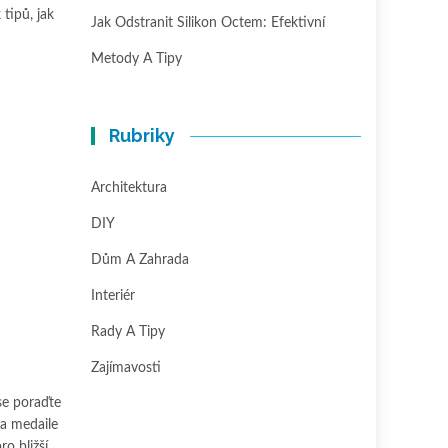
tipů, jak
Jak Odstranit Silikon Octem: Efektivní
Metody A Tipy
Rubriky
Architektura
DIY
Dům A Zahrada
Interiér
Rady A Tipy
Zajímavosti
 se poraďte
 a medaile
o bližší