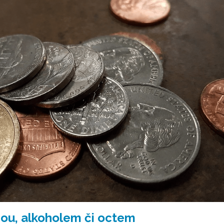
mou, alkoholem či octem