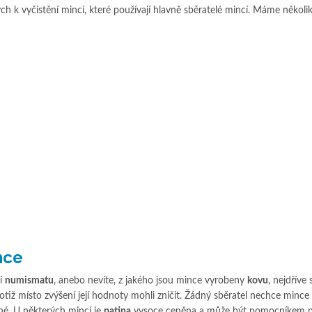
 k vyčistění mincí, které používají hlavně sběratelé mincí. Máme několik 
nce
i
numismatu
, anebo nevíte, z jakého jsou mince vyrobeny
kovu
, nejdříve
otiž místo zvýšení její hodnoty mohli zničit. Žádný sběratel nechce mince
né. U některých mincí je
patina
vysoce ceněna a může být pomocníkem pr