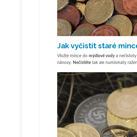
Jak vyčistit staré mi
Vložte mince do
mýdlové vody
a nečistoty
nánosy.
Nečistěte
tak ale numismaty raže