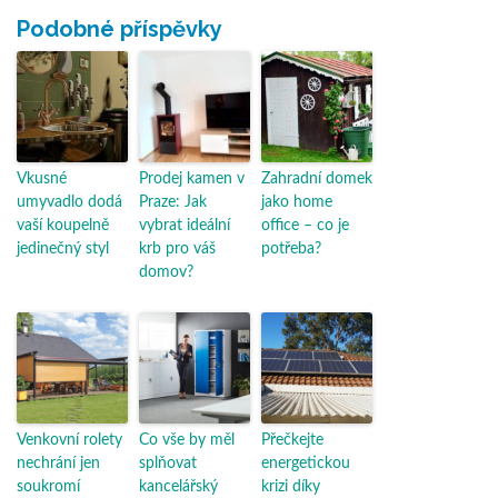
Podobné příspěvky
Vkusné
Prodej kamen v
Zahradní domek
umyvadlo dodá
Praze: Jak
jako home
vaší koupelně
vybrat ideální
office – co je
jedinečný styl
krb pro váš
potřeba?
domov?
Venkovní rolety
Co vše by měl
Přečkejte
nechrání jen
splňovat
energetickou
soukromí
kancelářský
krizi díky