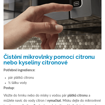
Čistění mikrovlnky pomocí citronu
nebo kyseliny citronové
Potřebné ingredience
:
pár plátků citronu
½ šálku vody
Postup
:
Vložte do hrnku nebo do misky s vodou pár
plátků citronu
a
můžete navíc do vody citron i
vymačkat
. Misku dejte do mikrovlnné