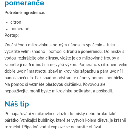
pomeranče
Potřebné ingredience
:
citron
pomeranč
Postup
:
Znečistěnou mikrovlnku s notným nánosem spečenin a tuku
vyčistíte velmi snadno i pomocí
citronů a pomerančů
. Do misky s
vodou rozkrájejte oba
citrusy
, vložte je do mikrovlnné trouby a
zapněte ji na
5 minut
na nejvyšší výkon. Pomeranč s citronem velmi
dobře uvolní mastnotu, zbaví mikrovlnku
zápachu
a pára uvolní i
nános spečenin. Pak snadno odstraníte nánosy pomocí houbičky.
Na pomoc si vezměte
plastovou drátěnku
. Kovovou ale
nepoužívejte, mohli byste mikrovlnku poškrábat a poškodit.
Náš tip
Při napařování v mikrovlnce vložte do misky nebo hrnku také
párátko
. Vznikající
bublinky
, které se vytvoří kolem dřeva, je krásně
rozmělní. Případné vodní exploze se nemusíte obávat.