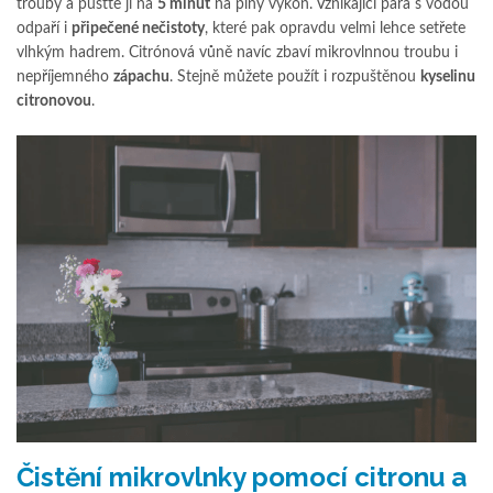
trouby a pusťte ji na
5 minut
na plný výkon. Vznikající pára s vodou
odpaří i
připečené nečistoty
, které pak opravdu velmi lehce setřete
vlhkým hadrem. Citrónová vůně navíc zbaví mikrovlnnou troubu i
nepříjemného
zápachu
. Stejně můžete použít i rozpuštěnou
kyselinu
citronovou
.
Čistění mikrovlnky pomocí citronu a