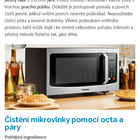
jemný hadr
s trochou
jaru
. Použít můžete i kombinaci vlažné vody s
trochou
pracího prášku
. Důležité je postupovat pomalu a povrch
čistit jemně, jelikož vnitřní povrch nesmíte poškrábat. Nepoužívejte
čistící písky a kovové drátěnky. Vlivem poškrábání vnitřního
prostoru totiž může dojít i ke změně celkovému pohybu mikrovln a
přístroj nebude funkční tak, jako dříve.
Čistění mikrovlnky pomocí octa a
páry
Potřebné ingredience
: