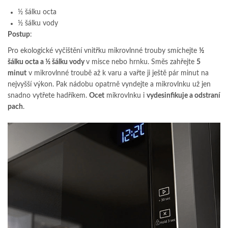
½ šálku octa
½ šálku vody
Postup
:
Pro ekologické vyčištění vnitřku mikrovlnné trouby smíchejte
½
šálku octa a ½ šálku vody
v misce nebo hrnku. Směs zahřejte
5
minut
v mikrovlnné troubě až k varu a vařte ji ještě pár minut na
nejvyšší výkon. Pak nádobu opatrně vyndejte a mikrovlnku už jen
snadno vytřete hadříkem.
Ocet
mikrovlnku i
vydesinfikuje a odstraní
pach
.