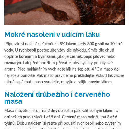
Mokré nasolení v udícím láku
Připravte si udicí lák. Začněte s
8% lákem
, tedy
800 g soli na 10 litrů
vody
. U
rychlosoli
postupujte vždy dle návodu. Směs dle chuti
doplňte
kořením
a
bylinkami
, jako je
česnek, pepř, jalovec
nebo
rozmarýn
. Lák před použitím převařte, aby bylinky pustily své
aroma. Před nakládáním vychlaďte lák na teplotu
4 °C
a maso do
něj zcela
ponořte
. Pak maso pravidelně
překládejte
. Pokud lák začne
mírně zapáchat, maso vyndejte, omyjte a zalijte
novým lákem
.
Naložení drůbežího i červeného
masa
Maso můžete naložit na
2 dny do soli
a pak zalít
solným lákem
. U
drůbežích prsou
stačí
1 až 5 dní
.
Červené maso
naložte na
3 až 6
týdnů
. Dobu naložení zkrátíte při použití rychlosoli nebo zvýšením