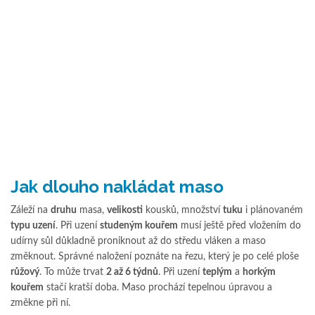
Jak dlouho nakládat maso
Záleží na
druhu
masa,
velikosti
kousků, množství
tuku
i plánovaném
typu uzení
. Při uzení
studeným kouřem
musí ještě před vložením do
udírny sůl důkladně proniknout až do středu vláken a maso
změknout. Správné naložení poznáte na řezu, který je po celé ploše
růžový
. To může trvat
2 až 6 týdnů
. Při uzení
teplým
a
horkým
kouřem
stačí kratší doba. Maso prochází tepelnou úpravou a
změkne při ní.