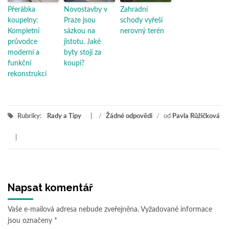
Přerábka
Novostavby v
Zahradní
koupelny:
Praze jsou
schody vyřeší
Kompletní
sázkou na
nerovný terén
průvodce
jistotu. Jaké
moderní a
byty stojí za
funkční
koupi?
rekonstrukcí
Rubriky:
Rady a Tipy
/
Žádné odpovědi
/
od
Pavla Růžičková
Napsat komentář
Vaše e-mailová adresa nebude zveřejněna.
Vyžadované informace
jsou označeny
*