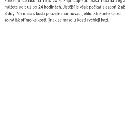
koncentrace láku na
15 až 20 %.
Zapracujte do masa
1 dcl na 1 kg
a
můžete udit už po
24 hodinách
. Jistější je však počkat alespoň
2 až
3 dny
. Na
masa s kostí
použijte
marinovací jehlu
. Stříkněte slabší
solný lák přímo ke kosti
, jinak se maso u kosti rychleji kazí.