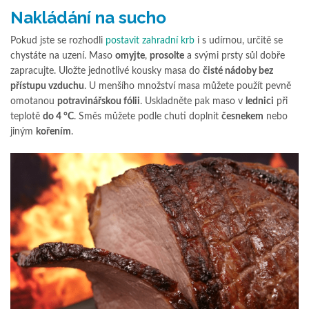
Nakládání na sucho
Pokud jste se rozhodli
postavit zahradní krb
i s udírnou, určitě se
chystáte na uzení. Maso
omyjte
,
prosolte
a svými prsty sůl dobře
zapracujte. Uložte jednotlivé kousky masa do
čisté nádoby bez
přístupu vzduchu
. U menšího množství masa můžete použít pevně
omotanou
potravinářskou fólii
. Uskladněte pak maso v
lednici
při
teplotě
do 4 °C
. Směs můžete podle chuti doplnit
česnekem
nebo
jiným
kořením
.