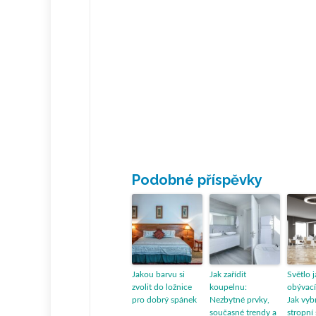
Podobné příspěvky
Jakou barvu si
Jak zařídit
Světlo 
zvolit do ložnice
koupelnu:
obývací
pro dobrý spánek
Nezbytné prvky,
Jak vyb
současné trendy a
stropní 