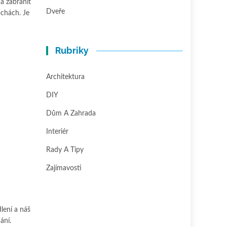
 a zabránit
Dveře
ochách. Je
Rubriky
Architektura
DIY
Dům A Zahrada
Interiér
Rady A Tipy
Zajímavosti
dlení a náš
ání.