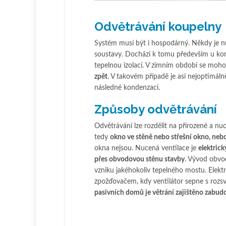
Odvětrávání koupelny
Systém musí být i hospodárný. Někdy je n
soustavy. Dochází k tomu především u kon
tepelnou izolací. V zimním období se moh
zpět
. V takovém případě je asi nejoptimáln
následné kondenzaci.
Způsoby odvětrávání
Odvětrávání lze rozdělit na přirozené a nu
tedy
okno ve stěně nebo střešní okno, nebo
okna nejsou. Nucená ventilace je
elektric
přes obvodovou stěnu stavby
. Vývod obvo
vzniku jakéhokoliv tepelného mostu. Elekt
zpožďovačem, kdy ventilátor sepne s rozs
pasivních domů je větrání zajištěno zabu