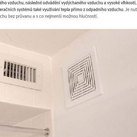
vého vzduchu, následné odvádění vydýchaného vzduchu a vysoké vlhkosti,
uperačních systémů také využívání tepla přímo z odpadního vzduchu
. Je nu
uchu bez průvanu a s co nejmenší možnou hlučností.