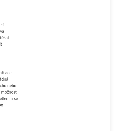
cí
ava
stékat
it
tilace,
žádná
echu nebo
m možnost
ětlením se
bo