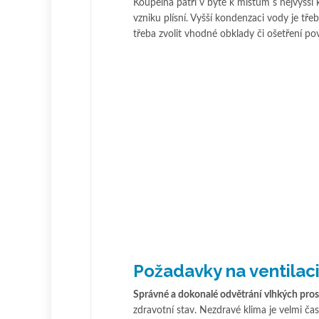
Koupelna patří v bytě k místům s nejvyšší k
vzniku plísní. Vyšší kondenzaci vody je tř
třeba zvolit vhodné obklady či ošetření po
Požadavky na ventilac
Správné a dokonalé odvětrání vlhkých pros
zdravotní stav. Nezdravé klima je velmi čas