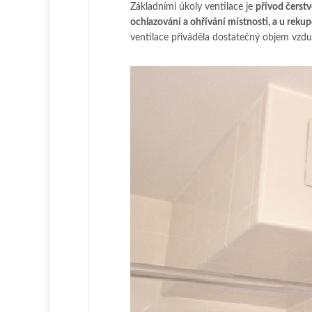
Základními úkoly ventilace je
přívod čerst
ochlazování a ohřívání místnosti, a u rek
ventilace přiváděla dostatečný objem vzd