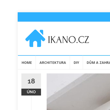
Přeskočit
HOME
ARCHITEKTURA
DIY
DŮM A ZAHR
na
obsah
18
ÚNO