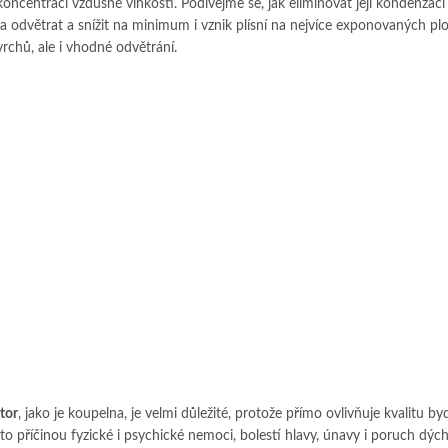
oncentrací vzdušné vlhkosti. Podívejme se, jak eliminovat její kondenzaci
eba odvětrat a snížit na minimum i vznik plísní na nejvíce exponovaných pl
vrchů, ale i vhodné odvětrání.
i
tor
, jako je koupelna, je velmi důležité, protože přímo ovlivňuje kvalitu by
to příčinou fyzické i psychické nemoci, bolestí hlavy, únavy i poruch dých