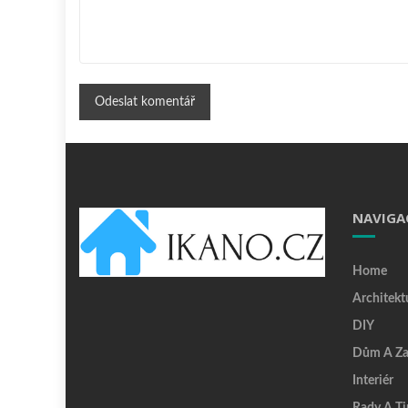
NAVIGA
Home
Architekt
DIY
Dům A Za
Interiér