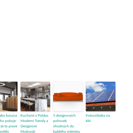
jako koruna
Kuchyně z Polska:
5 designových
Fotovoltaika na
ho pokoje:
Moderní Trendy a
pohovek
klíč
rat to pravé
Designové
vhodných do
světlo
Možnosti
každého interiéru