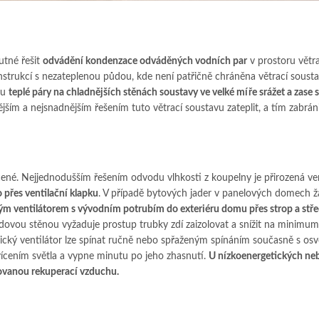
utné řešit
odvádění kondenzace odváděných vodních par
v prostoru větra
strukcí s nezateplenou půdou, kde není patřičně chráněna větrací soust
ou
teplé páry na chladnějších stěnách soustavy ve velké míře srážet a zase 
ějším a nejsnadnějším řešením tuto větrací soustavu zateplit, a tím zabrán
cené. Nejjednodušším řešením odvodu vlhkosti z koupelny je přirozená ven
 přes ventilační klapku
. V případě bytových jader v panelových domech 
kým ventilátorem s vývodním potrubím do exteriéru domu přes strop a stř
dovou stěnou vyžaduje prostup trubky zdí zaizolovat a snížit na minimu
rický ventilátor lze spínat ručně nebo spřaženým spínáním současně s osv
vícením světla a vypne minutu po jeho zhasnutí.
U nízkoenergetických ne
dovanou rekuperací vzduchu.