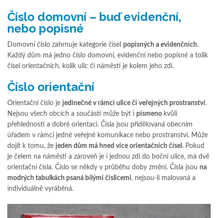
Číslo domovní – buď evidenční,
nebo popisné
Domovní číslo zahrnuje kategorie čísel
popisných a evidenčních
.
Každý dům má jedno číslo domovní, evidenční nebo popisné a tolik
čísel orientačních, kolik ulic či náměstí je kolem jeho zdí.
Číslo orientační
Orientační číslo je
jedinečné v rámci ulice či veřejných prostranství
.
Nejsou všech obcích a součástí může být i
písmeno
kvůli
přehlednosti a dobré orientaci. Čísla jsou přidělovaná obecním
úřadem v rámci jedné veřejné komunikace nebo prostranství. Může
dojít k tomu, že
jeden dům má hned více orientačních čísel.
Pokud
je čelem na náměstí a zároveň je i jednou zdí do boční ulice, má dvě
orientační čísla. Číslo se někdy v průběhu doby změní. Čísla jsou
na
modrých tabulkách psaná bílými číslicemi
, nejsou-li malovaná a
individuálně vyráběná.