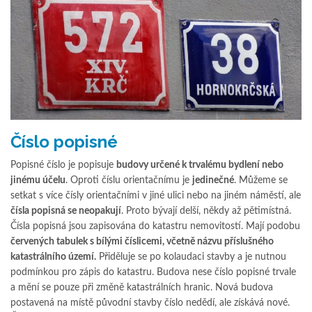
Číslo popisné
Popisné číslo je popisuje
budovy určené k trvalému bydlení nebo
jinému účelu
. Oproti číslu orientačnímu je
jedinečné
. Můžeme se
setkat s více čísly orientačními v jiné ulici nebo na jiném náměstí, ale
čísla popisná se neopakují
. Proto bývají delší, někdy až pětimístná.
Čísla popisná jsou zapisována do katastru nemovitostí. Mají podobu
červených tabulek s bílými číslicemi, včetně názvu příslušného
katastrálního území.
Přiděluje se po kolaudaci stavby a je nutnou
podmínkou pro zápis do katastru. Budova nese číslo popisné trvale
a mění se pouze při změně katastrálních hranic. Nová budova
postavená na místě původní stavby číslo nedědí, ale získává nové.