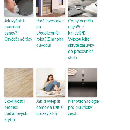
Jak vyčistit
Proč investovat
Co by nemělo
mastnou
do
chybět v
pánev?
předokenních
kanceláři?
Osvědčené tipy
rolet? Z mnoha
Vyzkoušejte
důvodů!
skryté zásuvky
do pracovních
stolů
Škodlivost i
Jak si vylepšit
Nanotechnologie
bezpečí
domov a užít si
pro praktický
podlahových
božský klid?
život
krytin