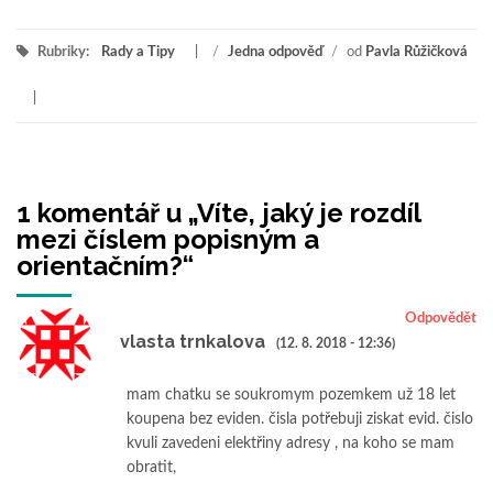
Rubriky:
Rady a Tipy
/
Jedna odpověď
/
od
Pavla Růžičková
1 komentář u „
Víte, jaký je rozdíl
mezi číslem popisným a
orientačním?
“
Odpovědět
vlasta trnkalova
(12. 8. 2018 - 12:36)
mam chatku se soukromym pozemkem už 18 let
koupena bez eviden. čisla potřebuji ziskat evid. čislo
kvuli zavedeni elektřiny adresy , na koho se mam
obratit,