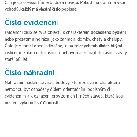
Čím je číslo vyšší, tím je budova novější. Pokud má dům má
více
vchodů, každý má vlastní číslo popisné.
Číslo evidenční
Evidenční číslo se týká objektů s charakterem
dočasného bydlení
nebo prozatímního rázu
, jako zahradní domky, chaty a chalupy.
Číslo je v rámci obce jedinečné, je na
zelených tabulkách bílými
číslicemi
. Zákon o dočasnosti nehovoří a lze najít dočasné stavby
starší 60. let.
Číslo náhradní
Náhradním číslem se značí budovy, které ze svého charakteru
nemohou být označeny číslem orientačním, popisným či
evidenčním a k označení provizorních i jiných staveb, které jsou
místem výkonu jisté činnosti
.