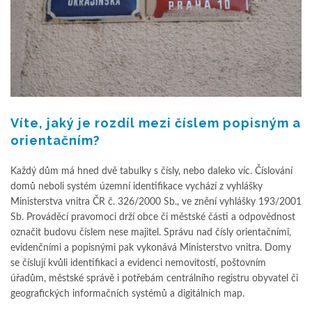
Víte, jaký je rozdíl mezi číslem popisným a
orientačním?
Každý dům má hned dvě tabulky s čísly, nebo daleko víc. Číslování
domů neboli systém územní identifikace vychází z vyhlášky
Ministerstva vnitra ČR č. 326/2000 Sb., ve znění vyhlášky 193/2001
Sb. Prováděcí pravomoci drží obce či městské části a odpovědnost
označit budovu číslem nese majitel. Správu nad čísly orientačními,
evidenčními a popisnými pak vykonává Ministerstvo vnitra. Domy
se číslují kvůli identifikaci a evidenci nemovitostí, poštovním
úřadům, městské správě i potřebám centrálního registru obyvatel či
geografických informačních systémů a digitálních map.