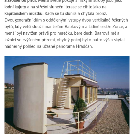
a zaoblenou přídí.
Menší světlé pokoje s nízkými stropy jsou jako
lodní kajuty
a na střešní sluneční terase se cítíte jako na
kapitánském můstku
. Ráda se tu slunila a chytala bronz.
Dvougenerační dům s oddělenými vstupy dvou vertikálně řešených
bytů, kdy větší sloužil manželům Babkovým a Lídině sestře Zorce, a
menší byl navržen právě pro herečku, bere dech. Baarová měla
ložnici ve zvýšeném přízemí, obytný pokoj byl o patro výš a skýtal
nádherný pohled na úžasné panorama Hradčan.