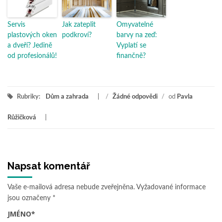
Servis
Jak zateplit
Omyvatelné
plastových oken
podkroví?
barvy na zeď:
a dveří? Jedině
Vyplatí se
od profesionálů!
finančně?
Rubriky:
Dům a zahrada
/
Žádné odpovědi
/
od
Pavla
Růžičková
Napsat komentář
Vaše e-mailová adresa nebude zveřejněna.
Vyžadované informace
jsou označeny
*
JMÉNO
*