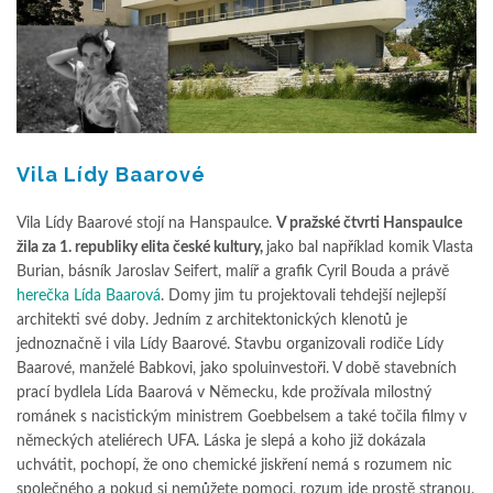
Vila Lídy Baarové
Vila Lídy Baarové stojí na Hanspaulce.
V pražské čtvrti Hanspaulce
žila za 1. republiky elita české kultury,
jako bal například komik Vlasta
Burian, básník Jaroslav Seifert, malíř a grafik Cyril Bouda a právě
herečka Lída Baarová
. Domy jim tu projektovali tehdejší nejlepší
architekti své doby. Jedním z architektonických klenotů je
jednoznačně i vila Lídy Baarové. Stavbu organizovali rodiče Lídy
Baarové, manželé Babkovi, jako spoluinvestoři. V době stavebních
prací bydlela Lída Baarová v Německu, kde prožívala milostný
románek s nacistickým ministrem Goebbelsem a také točila filmy v
německých ateliérech UFA. Láska je slepá a koho již dokázala
uchvátit, pochopí, že ono chemické jiskření nemá s rozumem nic
společného a pokud si nemůžete pomoci, rozum jde prostě stranou.