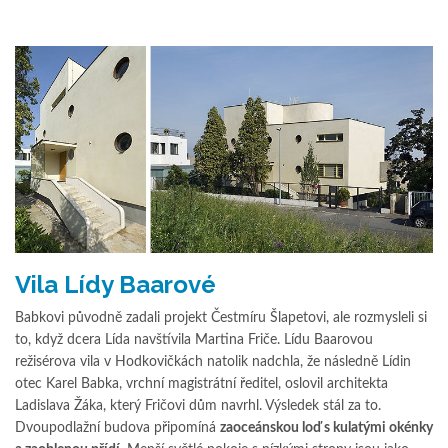
Vila Lídy Baarové
Babkovi původně zadali projekt Čestmíru Šlapetovi, ale rozmysleli si
to, když dcera Lída navštívila Martina Friče. Lídu Baarovou
režisérova vila v Hodkovičkách natolik nadchla, že následně Lídin
otec Karel Babka, vrchní magistrátní ředitel, oslovil architekta
Ladislava Žáka, který Fričovi dům navrhl. Výsledek stál za to.
Dvoupodlažní budova připomíná
zaoceánskou loď s kulatými okénky