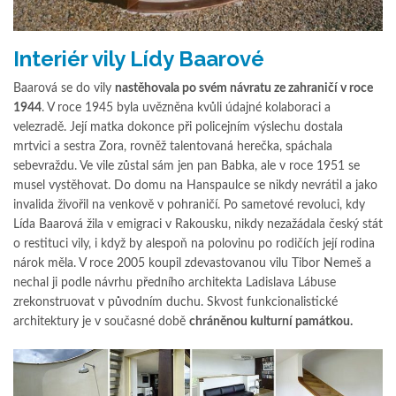
Interiér vily Lídy Baarové
Baarová se do vily
nastěhovala po svém návratu ze zahraničí v roce
1944
. V roce 1945 byla uvězněna kvůli údajné kolaboraci a
velezradě. Její matka dokonce při policejním výslechu dostala
mrtvici a sestra Zora, rovněž talentovaná herečka, spáchala
sebevraždu. Ve vile zůstal sám jen pan Babka, ale v roce 1951 se
musel vystěhovat. Do domu na Hanspaulce se nikdy nevrátil a jako
invalida živořil na venkově v pohraničí. Po sametové revoluci, kdy
Lída Baarová žila v emigraci v Rakousku, nikdy nezažádala český stát
o restituci vily, i když by alespoň na polovinu po rodičích její rodina
nárok měla. V roce 2005 koupil zdevastovanou vilu Tibor Nemeš a
nechal ji podle návrhu předního architekta Ladislava Lábuse
zrekonstruovat v původním duchu. Skvost funkcionalistické
architektury je v současné době
chráněnou kulturní památkou.