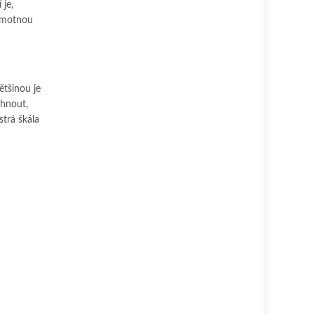
 je,
samotnou
ětšinou je
yhnout,
strá škála