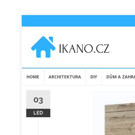
Přeskočit
HOME
ARCHITEKTURA
DIY
DŮM A ZAHR
na
obsah
03
LED