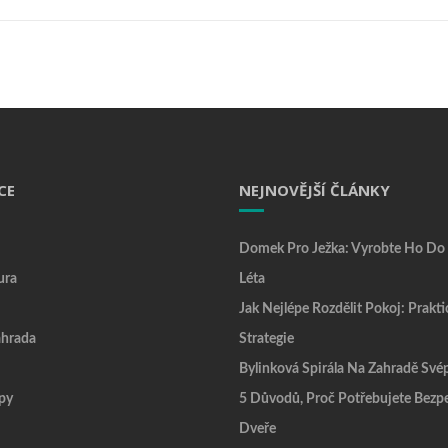
CE
NEJNOVĚJŠÍ ČLÁNKY
Domek Pro Ježka: Vyrobte Ho Do
ura
Léta
Jak Nejlépe Rozdělit Pokoj: Prakti
hrada
Strategie
Bylinková Spirála Na Zahradě Sv
py
5 Důvodů, Proč Potřebujete Bezp
Dveře