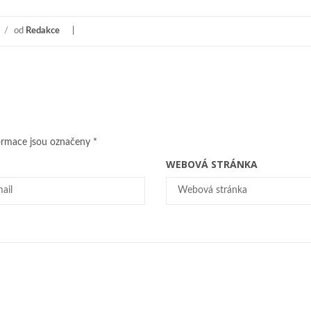
/
od
Redakce
ormace jsou označeny
*
WEBOVÁ STRÁNKA