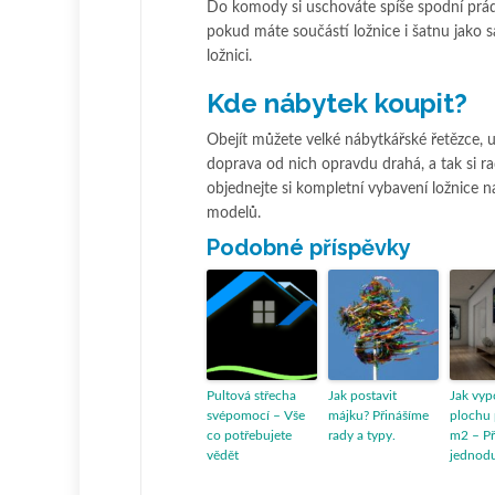
Do komody si uschováte spíše spodní prádlo
pokud máte součástí ložnice i šatnu jako s
ložnici.
Kde nábytek koupit?
Obejít můžete velké nábytkářské řetězce, u n
doprava od nich opravdu drahá, a tak si ra
objednejte si kompletní vybavení ložnice 
modelů.
Podobné příspěvky
Pultová střecha
Jak postavit
Jak vyp
svépomocí – Vše
májku? Přinášíme
plochu 
co potřebujete
rady a typy.
m2 – Př
vědět
jednod