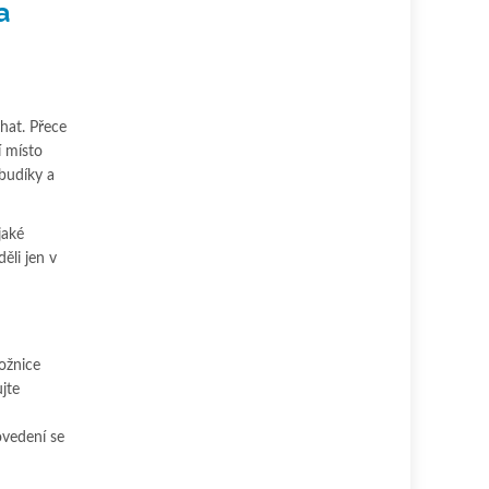
a
hat. Přece
í místo
 budíky a
jaké
ěli jen v
ožnice
jte
ovedení se