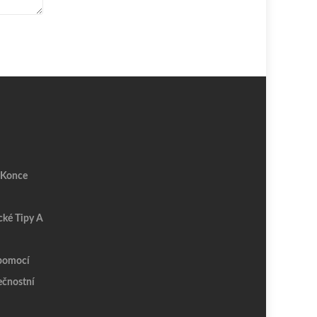
 Konce
cké Tipy A
épomocí
ečnostní