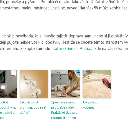
, ponožky a pyžama. Pro oblečení jako takové slouží šatní skříně. Ideální
amostatnou malou místnost. Jestli ne, nevadí, šatní skříň může zdobit i 
ichž je nevýhoda, že si musíte zajistit dopravu sami, nebo si ji zaplatit. V
ději půjčíte někde vozík či dodávku. Jestliže se chcete těmto starostem v
na internetu. Zakupte komodu i
šatní skříně na Atan.cz
, kde na vás čeká pe
očítat
Jak pěstovat
Zpestřete svému
Jak položit
podlahy na
orchidej, aby se jí
psovi jídelníček:
koberec
ehledně a
dařilo?
Praktické tipy pro
uše
chutnější krmivo