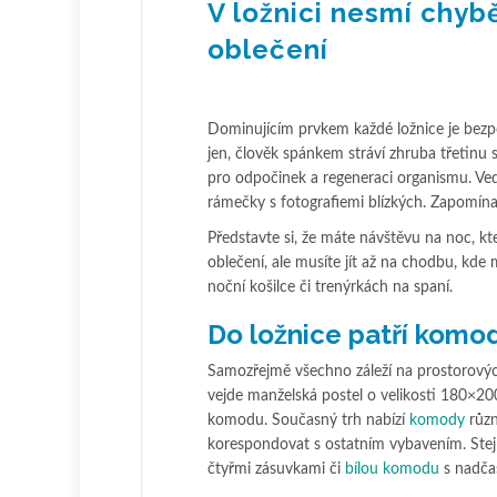
V ložnici nesmí chyb
oblečení
Dominujícím prvkem každé ložnice je bezpo
jen, člověk spánkem stráví zhruba třetinu 
pro odpočinek a regeneraci organismu. Ved
rámečky s fotografiemi blízkých. Zapomínat
Představte si, že máte návštěvu na noc, kte
oblečení, ale musíte jít až na chodbu, kde 
noční košilce či trenýrkách na spaní.
Do ložnice patří komoda
Samozřejmě všechno záleží na prostorových
vejde manželská postel o velikosti 180×200
komodu. Současný trh nabízí
komody
různ
korespondovat s ostatním vybavením. Stej
čtyřmi zásuvkami či
bílou komodu
s nadča