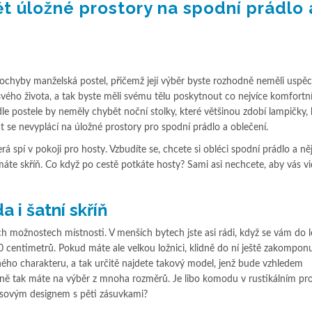
ět úložné prostory na spodní prádlo 
chyby manželská postel, přičemž její výběr byste rozhodně neměli uspěc
svého života, a tak byste měli svému tělu poskytnout co nejvíce komfortn
le postele by neměly chybět noční stolky, které většinou zdobí lampičky,
 se nevyplácí na úložné prostory pro spodní prádlo a oblečení.
rá spí v pokoji pro hosty. Vzbudíte se, chcete si obléci spodní prádlo a ně
máte skříň. Co když po cestě potkáte hosty? Sami asi nechcete, aby vás vid
 i šatní skříň
 možnostech místnosti. V menších bytech jste asi rádi, když se vám do l
 centimetrů. Pokud máte ale velkou ložnici, klidně do ní ještě zakomponu
ého charakteru, a tak určitě najdete takový model, jenž bude vzhledem
ně tak máte na výběr z mnoha rozměrů. Je libo komodu v rustikálním pr
sovým designem s pěti zásuvkami?