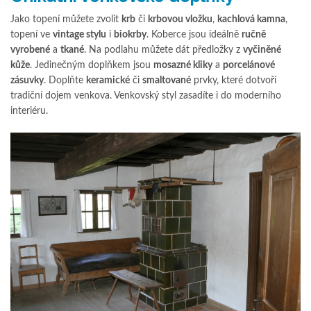
Jako topení můžete zvolit
krb
či
krbovou vložku
,
kachlová kamna
,
topení ve
vintage stylu
i
biokrby
. Koberce jsou ideálně
ručně
vyrobené
a
tkané
. Na podlahu můžete dát předložky z
vyčiněné
kůže
. Jedinečným doplňkem jsou
mosazné kliky
a
porcelánové
zásuvky
. Doplňte
keramické
či
smaltované
prvky, které dotvoří
tradiční dojem venkova. Venkovský styl zasadíte i do moderního
interiéru.