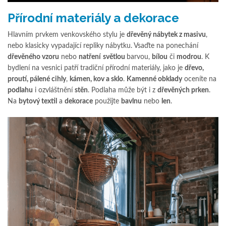
Přírodní materiály a dekorace
Hlavním prvkem venkovského stylu je
dřevěný nábytek z masivu
,
nebo klasicky vypadající repliky nábytku. Vsaďte na ponechání
dřevěného vzoru
nebo
natření
světlou
barvou,
bílou
či
modrou
. K
bydlení na vesnici patří tradiční přírodní materiály, jako je
dřevo,
proutí, pálené cihly
,
kámen, kov a sklo
.
Kamenné obklady
oceníte na
podlahu
i ozvláštnění
stěn
. Podlaha může být i z
dřevěných prken
.
Na
bytový textil
a
dekorace
použijte
bavlnu
nebo
len
.