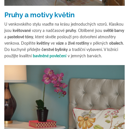
Pruhy a motivy květin
U venkovského stylu vsaďte na krásu jednoduchých vzorů. Klasikou
jsou
květované
vzory a nadčasové
pruhy
. Oblíbené jsou
světlé barvy
a
pastelové tóny
, které skvěle poslouží pro dotvoření atmosféry
venkova. Doplňte
květiny
ve
váze
a
živé rostliny
v pěkných
obalech
.
Do kuchyně přidejte
čerstvé bylinky
a tradiční vybavení. V ložnici
použijte kvalitní
bavlněné povlečení
v jemných barvách.