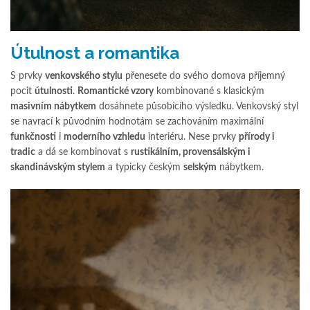
Útulnost a romantika
S prvky
venkovského stylu
přenesete do svého domova příjemný
pocit
útulnosti
.
Romantické vzory
kombinované s klasickým
masivním nábytkem
dosáhnete působícího výsledku. Venkovský styl
se navrací k původním hodnotám se zachováním maximální
funkčnosti
i
moderního vzhledu
interiéru. Nese prvky
přírody i
tradic
a dá se kombinovat s
rustikálním, provensálským i
skandinávským stylem
a typicky českým
selským
nábytkem.