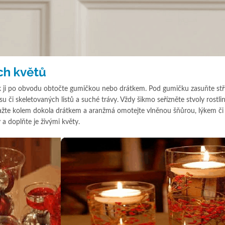
ch květů
ji po obvodu obtočte gumičkou nebo drátkem. Pod gumičku zasuňte stř
su či skeletovaných listů a suché trávy. Vždy šikmo seřízněte stvoly rostlin
ažte kolem dokola drátkem a aranžmá omotejte vlněnou šňůrou, lýkem či
a doplňte je živými květy.