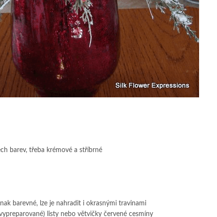
ch barev, třeba krémové a stříbrné
inak barevné, lze je nahradit i okrasnými travinami
(vypreparované) listy nebo větvičky červené cesmíny