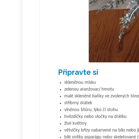
Připravte si
skleněnou misku
zelenou aranžovací hmotu
malé skleněné baňky ve zvolených tóne
stříbrný drátek
vlněnou šňůru, lýko či stuhu
hvězdičky nebo vločky na drátku
živé květiny
větvičky břízy nabarvené na bílo nebo j
bílé snítky asparágu nebo skeletované 