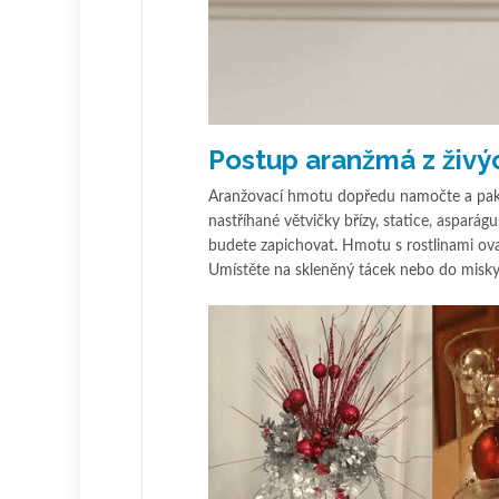
Postup aranžmá z živý
Aranžovací hmotu dopředu namočte a pak 
nastříhané větvičky břízy, statice, asparágu
budete zapichovat. Hmotu s rostlinami ov
Umístěte na skleněný tácek nebo do misky 