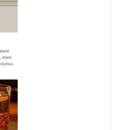
ídavě
, které
 stuhou.