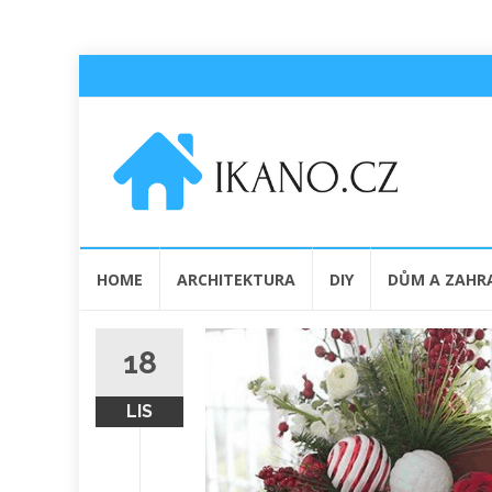
Přeskočit
HOME
ARCHITEKTURA
DIY
DŮM A ZAHR
na
obsah
18
LIS