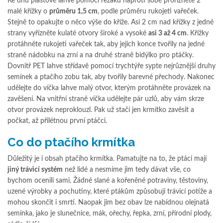
Ke dnu plastové lahve pomocí řezáku naproti sobě prořízněte 2
malé křížky o
průměru 1,5 cm
, podle průměru rukojeti vařeček.
Stejně to opakujte o něco výše do kříže. Asi 2 cm nad křížky z jedné
strany vyřízněte kulaté otvory široké a vysoké
asi 3 až 4 cm
. Křížky
protáhněte rukojeti vařeček tak, aby jejich konce tvořily na jedné
straně nádobku na zrní a na druhé straně bidýlko pro ptáčky.
Dovnitř PET lahve střídavě pomocí trychtýře sypte nejrůznější druhy
semínek a ptačího zobu tak, aby tvořily barevné přechody. Nakonec
udělejte do víčka lahve malý otvor, kterým protáhněte provázek na
zavěšení. Na vnitřní straně víčka udělejte pár uzlů, aby vám skrze
otvor provázek neproklouzl. Pak už stačí jen krmítko zavěsit a
počkat, až přilétnou první ptáčci.
Co do ptačího krmítka
Důležitý je i obsah ptačího krmítka. Pamatujte na to, že ptáci mají
jiný trávicí systém
než lidé a nesmíme jim tedy dávat vše, co
bychom ocenili sami. Žádné slané a kořeněné potraviny, těstoviny,
uzené výrobky a pochutiny, které ptákům způsobují trávicí potíže a
mohou skončit i smrtí. Naopak jim bez obav lze nabídnou olejnatá
semínka, jako je slunečnice, mák, ořechy, řepka, zrní, přírodní plody,