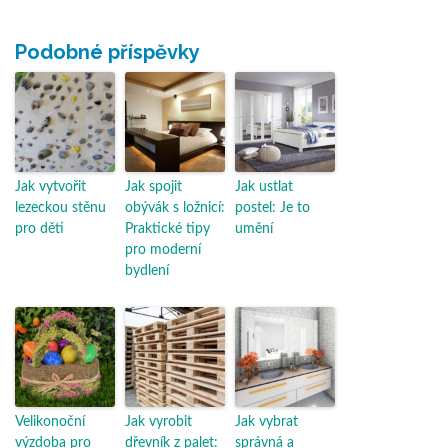
Podobné příspěvky
Jak vytvořit
Jak spojit
Jak ustlat
lezeckou stěnu
obývák s ložnicí:
postel: Je to
pro děti
Praktické tipy
umění
pro moderní
bydlení
Velikonoční
Jak vyrobit
Jak vybrat
výzdoba pro
dřevník z palet:
správná a