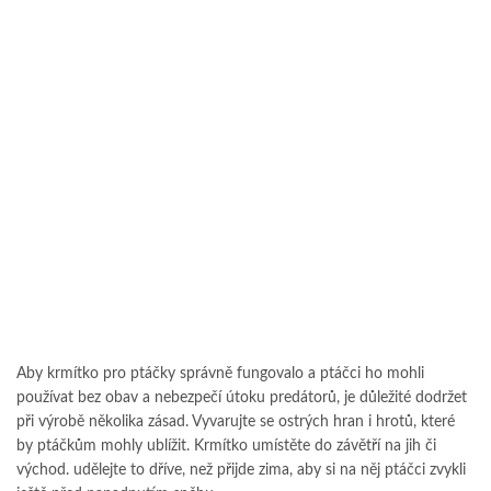
Aby krmítko pro ptáčky správně fungovalo a ptáčci ho mohli
používat bez obav a nebezpečí útoku predátorů, je důležité dodržet
při výrobě několika zásad. Vyvarujte se ostrých hran i hrotů, které
by ptáčkům mohly ublížit. Krmítko umístěte do závětří na jih či
východ. udělejte to dříve, než přijde zima, aby si na něj ptáčci zvykli