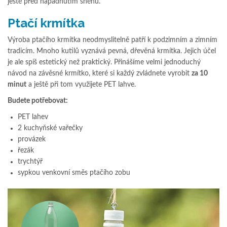
ještě před napadnutím sněhu.
Ptačí krmítka
Výroba ptačího krmítka neodmyslitelně patří k podzimním a zimním
tradicím. Mnoho kutilů vyznává pevná, dřevěná krmítka. Jejich účel
je ale spíš estetický než praktický. Přinášíme velmi jednoduchý
návod na závěsné krmítko, které si každý zvládnete vyrobit
za 10
minut
a ještě při tom využijete PET lahve.
Budete potřebovat:
PET lahev
2 kuchyňské vařečky
provázek
řezák
trychtýř
sypkou venkovní směs ptačího zobu