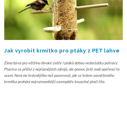
Jak vyrobit krmítko pro ptáky z PET lahve
Zima bývá pro většinu divoké zvěře i ptáků dobou nedostatku potravy.
Ptactvo se přiživí z nejrůznějších zdrojů, ale pomoc jistě malí opeřenci to
ocení. Není nic krásnějšího než pozorovat, jak se kolem zasněženého
krmítka prohání nejrozmanitější exempláře kouzelné ptačí říše.