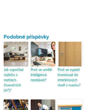
Podobné příspěvky
Jak vypočítat
Proč se umělé
Proč se vyplatí
rozlohu v
inteligence
investovat do
metrech
neobávat?
interiérových
čtverečních
dveří z masivu?
(m²)?