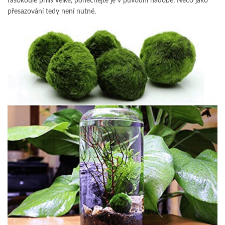
řasokoule příliš velké, ponechejte je v původní nádobě. Něco jako
přesazování tedy není nutné.