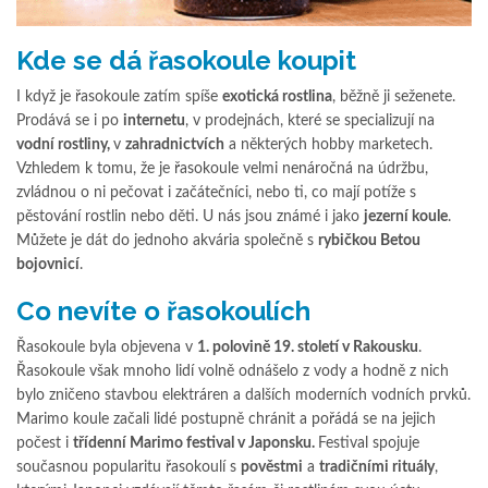
Kde se dá řasokoule koupit
I když je řasokoule zatím spíše
exotická rostlina
, běžně ji seženete.
Prodává se i po
internetu
, v prodejnách, které se specializují na
vodní rostliny,
v
zahradnictvích
a některých hobby marketech.
Vzhledem k tomu, že je řasokoule velmi nenáročná na údržbu,
zvládnou o ni pečovat i začátečníci, nebo ti, co mají potíže s
pěstování rostlin nebo děti. U nás jsou známé i jako
jezerní koule
.
Můžete je dát do jednoho akvária společně s
rybičkou Betou
bojovnicí
.
Co nevíte o řasokoulích
Řasokoule byla objevena v
1. polovině 19. století v Rakousku
.
Řasokoule však mnoho lidí volně odnášelo z vody a hodně z nich
bylo zničeno stavbou elektráren a dalších moderních vodních prvků.
Marimo koule začali lidé postupně chránit a pořádá se na jejich
počest i
třídenní Marimo festival v Japonsku.
Festival spojuje
současnou popularitu řasokoulí s
pověstmi
a
tradičními rituály
,