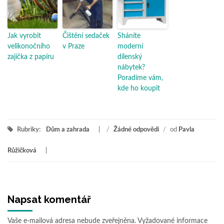
Jak vyrobit
Čištění sedaček
Sháníte
velikonočního
v Praze
moderní
zajíčka z papíru
dílenský
nábytek?
Poradíme vám,
kde ho koupit
Rubriky:
Dům a zahrada
/
Žádné odpovědi
/
od
Pavla
Růžičková
Napsat komentář
Vaše e-mailová adresa nebude zveřejněna.
Vyžadované informace