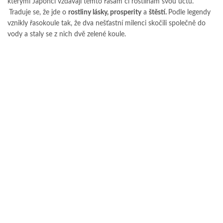
kterými Japonci vzdávají těmto řasám či rostlinám svou úctu.
Traduje se, že jde o
rostliny lásky, prosperity
a
štěstí.
Podle legendy
vznikly řasokoule tak, že dva nešťastní milenci skočili společně do
vody a staly se z nich dvě zelené koule.