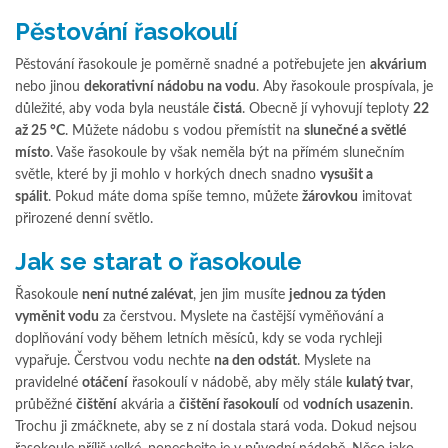
Pěstování řasokoulí
Pěstování řasokoule je poměrně snadné a potřebujete jen
akvárium
nebo jinou
dekorativní nádobu na vodu
. Aby řasokoule prospívala, je
důležité, aby voda byla neustále
čistá
. Obecně jí vyhovují teploty
22
až 25 °C
. Můžete nádobu s vodou přemístit na
slunečné a světlé
místo
. Vaše řasokoule by však neměla být na přímém slunečním
světle, které by ji mohlo v horkých dnech snadno
vysušit a
spálit
. Pokud máte doma spíše temno, můžete
žárovkou
imitovat
přirozené denní světlo.
Jak se starat o řasokoule
Řasokoule
není nutné zalévat
, jen jim musíte
jednou za týden
vyměnit vodu
za čerstvou. Myslete na častější vyměňování a
doplňování vody během letních měsíců, kdy se voda rychleji
vypařuje. Čerstvou vodu nechte
na den odstát
. Myslete na
pravidelné
otáčení
řasokoulí v nádobě, aby měly stále
kulatý tvar
,
průběžné
čištění
akvária a
čištění řasokoulí
od
vodních usazenin
.
Trochu ji zmáčknete, aby se z ní dostala stará voda. Dokud nejsou