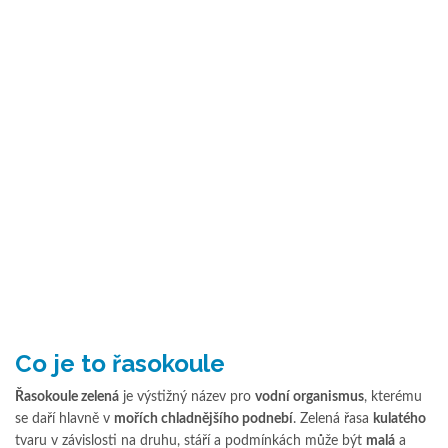
Co je to řasokoule
Řasokoule zelená
je výstižný název pro
vodní organismus
, kterému
se daří hlavně v
mořích chladnějšího podnebí
. Zelená řasa
kulatého
tvaru v závislosti na druhu, stáří a podmínkách může být
malá
a