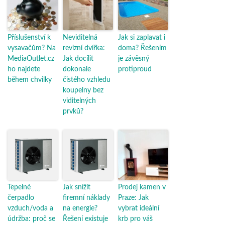
Příslušenství k
Neviditelná
Jak si zaplavat i
vysavačům? Na
revizní dvířka:
doma? Řešením
MediaOutlet.cz
Jak docílit
je závěsný
ho najdete
dokonale
protiproud
během chvilky
čistého vzhledu
koupelny bez
viditelných
prvků?
Tepelné
Jak snížit
Prodej kamen v
čerpadlo
firemní náklady
Praze: Jak
vzduch/voda a
na energie?
vybrat ideální
údržba: proč se
Řešení existuje
krb pro váš