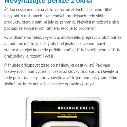
Nevyhazujte peníze z okna
Žádná česká mincovna zlato ve formě zlatých cihel nebo slitků
nevyrábí. V e-shopech i kamenných prodejnách tedy vidíte
produkty, které k nám přijely ze zahraničí. Největší množství z nich
pochází ze švýcarských rafinérií. Proč je to problém?
Kvůli dlouhému řetězci výrobců, dodavatelů, přepravců, obchodníků
a podobně má totiž každý obchod jinak nastavenou marži.
Naprosto stejný kus tedy pořídíte buď o 10 % levněji, nebo o 10 %
dráž (někdy je rozpětí i vyšší).
Plánujete přikupovat zlato po následující desítky let? Pak vám
takový rozdíl buď vydělá, či ušetří až stovky tisíc korun. Dávejte si
tedy pozor na ceny, porovnávejte a věřte jen těm nejvýhodnějším.
Jedině tak bude mít vaše investice opravdový smysl.