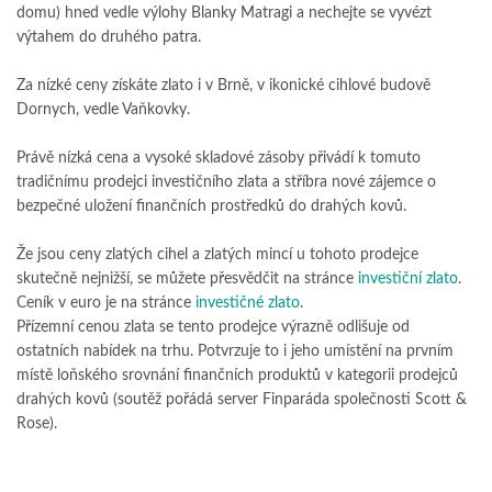
domu) hned vedle výlohy Blanky Matragi a nechejte se vyvézt
výtahem do druhého patra.
Za nízké ceny získáte zlato i v Brně, v ikonické cihlové budově
Dornych, vedle Vaňkovky.
Právě nízká cena a vysoké skladové zásoby přivádí k tomuto
tradičnímu prodejci investičního zlata a stříbra nové zájemce o
bezpečné uložení finančních prostředků do drahých kovů.
Že jsou ceny zlatých cihel a zlatých mincí u tohoto prodejce
skutečně nejnižší, se můžete přesvědčit na stránce
investiční zlato
.
Ceník v euro je na stránce
investičné zlato
.
Přízemní cenou zlata se tento prodejce výrazně odlišuje od
ostatních nabídek na trhu. Potvrzuje to i jeho umístění na prvním
místě loňského srovnání finančních produktů v kategorii prodejců
drahých kovů (soutěž pořádá server Finparáda společnosti Scott &
Rose).