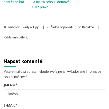
není čeho bát
– a má za sebou
domov?
30 let praxe
Rubriky:
Rady a Tipy
/
Žádné odpovědi
/
od
Redakce
Reklamní sdělení
,
Napsat komentář
Vaše e-mailová adresa nebude zveřejněna.
Vyžadované informace
jsou označeny
*
JMÉNO
*
E-MAIL
*