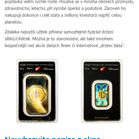
poptávka velmi rychle roste. Používá se v mnoha oborech průmyslu,
zdravotnictví, letectví, při výrobě šperků a podobně. Zároveň ho
nakupují dokonce i celé státy a miliony investorů napříč celou
planetou.
Zdaleka nejvyšší užitek přinese samozřejmě fyzické držení
slitků/cihliček. Možná je to staromódní, ale také mnohem
bezpečnější než akcie zlatých firem či internetové „držení zlata“.