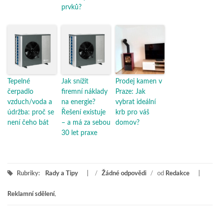
prvků?
Tepelné
Jak snížit
Prodej kamen v
čerpadlo
firemní náklady
Praze: Jak
vzduch/voda a
na energie?
vybrat ideální
údržba: proč se
Řešení existuje
krb pro váš
není čeho bát
– a má za sebou
domov?
30 let praxe
Rubriky:
Rady a Tipy
/
Žádné odpovědi
/
od
Redakce
Reklamní sdělení
,