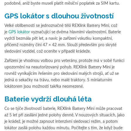
podobně, aniž byste museli platit měsíční poplatek za SIM kartu.
GPS lokátor s dlouhou životností
Velké oblíbenosti se jednoznačně těší REXlink Battery Mini, což
je
GPS lokátor
vyznačující se dvěma hlavními vlastnostmi. Baterie
vydrží bezmála pět let, a navíc je zařízení vskutku kompaktní,
přičemž rozměry činí 47 × 42 mm. Slouží především pro skryté
sledování vozidel, což oceníte v případě krádeže.
Zařízení je vhodnou volbou pro veterány, protože má v sobě funkci
upozornění na neautorizovaný pohyb. REXlink Battery Mini je
rovněž vynikajícím řešením pro sledování malých strojů, ať už se
jedná o sekačky na trávu, nebo malé traktory. S miniaturním
lokátorem jsou možnosti takřka neomezené.
Baterie vydrží dlouhá léta
Co se týče životnosti baterie, REXlink Battery Mini může pracovat
až 5 let při zasílání jedné polohy denně. V nouzových situacích, jako
je krádež, je možné zapnout intenzivní sledovací režim, a potom
lokátor zasílá polohu každou minutu. Počítejte s tím, že když bude