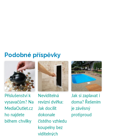
Podobné příspěvky
Příslušenství k
Neviditelná
Jak si zaplavat i
vysavačům? Na
revizní dvířka:
doma? Řešením
MediaOutlet.cz
Jak docílit
je závěsný
ho najdete
dokonale
protiproud
během chvilky
čistého vzhledu
koupelny bez
viditelných