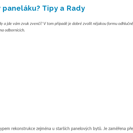
v paneláku? Tipy a Rady
y a jde vám zvuk zvenčí? V tom případě je dobré zvolit nějakou formu odhlučně
 na odbornících.
ypem rekonstrukce zejména u starších panelových bytů. Je zaměřena př