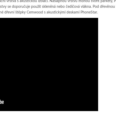
lační vrstva s akustickou izolací. Nášlapnou vrstvu mohou tvořit parkety, 
vrstvy se doporučuje použít skleněná nebo čedičová vlákna. Pod dřevěnou
ané dřevní štěpky Cemwood s akustickými deskami PhoneStar.