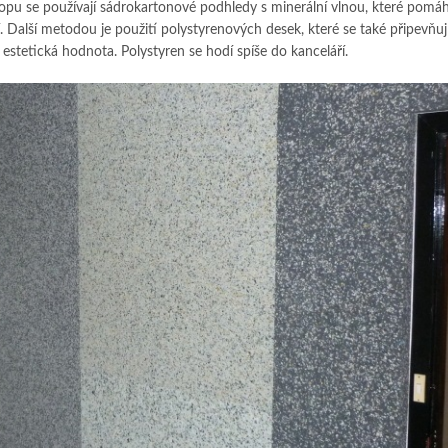
tropu se používají sádrokartonové podhledy s minerální vlnou, které pomáha
 Další metodou je použití polystyrenových desek, které se také připevňují
estetická hodnota. Polystyren se hodí spíše do kanceláří.