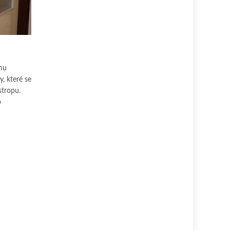
mu
y, které se
stropu.
o