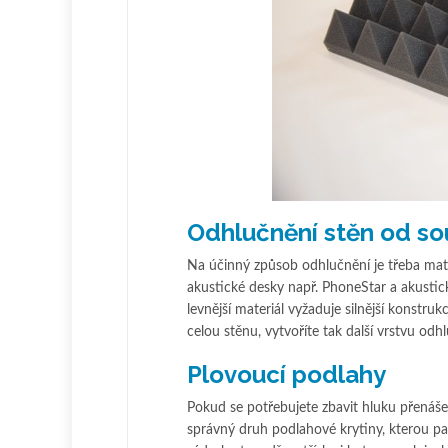
Odhlučnění stěn od s
Na účinný způsob odhlučnění je třeba mater
akustické desky např. PhoneStar a akustick
levnější materiál vyžaduje silnější konstr
celou stěnu, vytvoříte tak další vrstvu odh
Plovoucí podlahy
Pokud se potřebujete zbavit hluku přenáše
správný druh podlahové krytiny, kterou pak