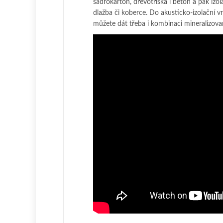
sádrokarton, dřevotříska i beton a pak izo
dlažba či koberce. Do akusticko-izolační 
můžete dát třeba i kombinaci mineralizov