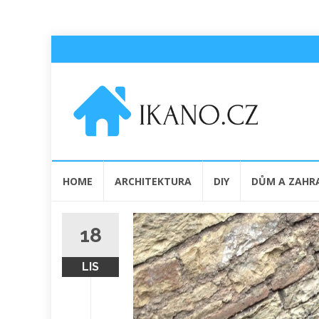
Přeskočit
HOME
ARCHITEKTURA
DIY
DŮM A ZAHR
na
obsah
18
LIS