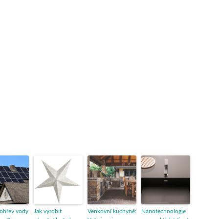
 ohřev vody
Jak vyrobit
Venkovní kuchyně:
Nanotechnologie