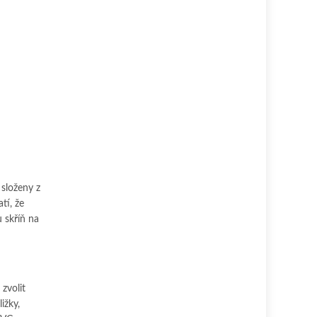
 složeny z
tí, že
 skříň na
zvolit
ižky,