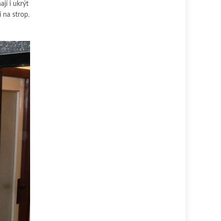
jí i ukrýt
 na strop.