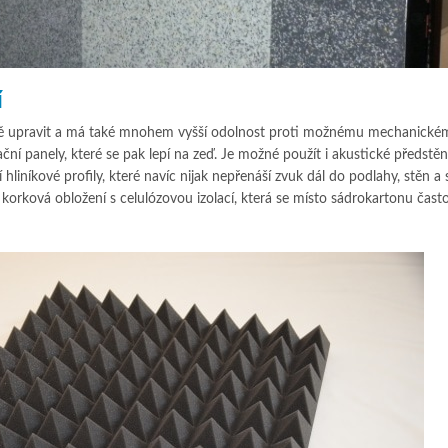
í
ě upravit a má také mnohem vyšší odolnost proti možnému mechanické
ční panely, které se pak lepí na zeď. Je možné použít i akustické předstěn
ří hliníkové profily, které navíc nijak nepřenáší zvuk dál do podlahy, stěn a 
korková obložení s celulózovou izolací, která se místo sádrokartonu čast