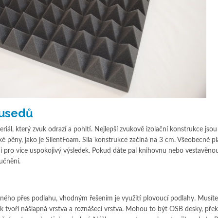
ousedů
iál, který zvuk odrazí a pohltí. Nejlepší zvukově izolační konstrukce jsou
é pěny, jako je SilentFoam. Síla konstrukce začíná na 3 cm. Všeobecně pla
ukci pro více uspokojivý výsledek. Pokud dáte pal knihovnu nebo vestavěnou
lučnění.
ného přes podlahu, vhodným řešením je využití plovoucí podlahy. Musíte 
 tvoří nášlapná vrstva a roznášecí vrstva. Mohou to být OSB desky, překl