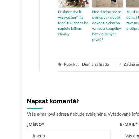
Příslušenství k
Neviditelná revizní
Jak si z
vysavačům? Na
dvířka: Jak docílit
doma? 
MediaOutlet.cz ho
dokonale čistého
závěsný
najdete během
vzhledu koupelny
protipr
chvilky
bez viditelných
prvků?
Rubriky:
Dům a zahrada
/
Žádné o
Napsat komentář
Vaše e-mailová adresa nebude zveřejněna.
Vyžadované inf
JMÉNO
*
E-MAIL
*