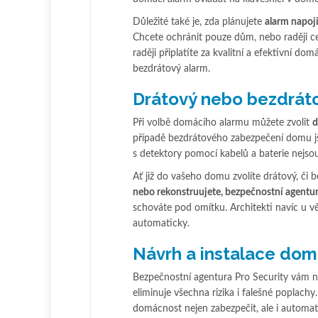
Důležité také je, zda plánujete
alarm napoj
Chcete ochránit pouze dům, nebo raději cel
raději připlatíte za kvalitní a efektivní do
bezdrátový alarm.
Drátový nebo bezdrát
Při volbě domácího alarmu můžete zvolit
d
případě bezdrátového zabezpečení domu jso
s detektory pomocí kabelů a baterie nejso
Ať již do vašeho domu zvolíte drátový, či
nebo rekonstruujete, bezpečnostní agentur
schováte pod omítku. Architekti navíc u v
automaticky.
Návrh a instalace dom
Bezpečnostní agentura Pro Security vám n
eliminuje všechna rizika i falešné poplachy.
domácnost nejen zabezpečit, ale i automa