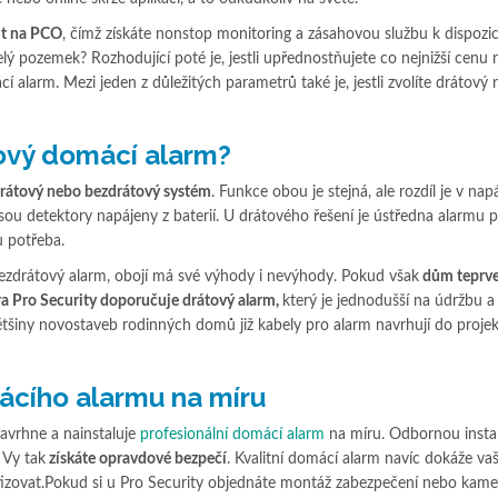
it na PCO
, čímž získáte nonstop monitoring a zásahovou službu k dispozic
ý pozemek? Rozhodující poté je, jestli upřednostňujete co nejnižší cenu 
mácí alarm. Mezi jeden z důležitých parametrů také je, jestli zvolíte drátový
ový domácí alarm?
rátový nebo bezdrátový systém
. Funkce obou je stejná, ale rozdíl je v napá
u detektory napájeny z baterií. U drátového řešení je ústředna alarmu 
u potřeba.
 bezdrátový alarm, obojí má své výhody i nevýhody. Pokud však
dům teprve
a Pro Security doporučuje drátový alarm,
který je jednodušší na údržbu a
ětšiny novostaveb rodinných domů již kabely pro alarm navrhují do proje
ácího alarmu na míru
avrhne a nainstaluje
profesionální domácí alarm
na míru. Odbornou instal
 Vy tak
získáte opravdové bezpečí
. Kvalitní domácí alarm navíc dokáže vaš
tizovat.Pokud si u Pro Security objednáte montáž zabezpečení nebo kam