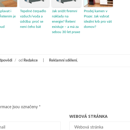
aplavat i
Tepelné čerpadlo
Jak snížit firemní
Prodej kamen v
Řešením je
vzduch/voda a
náklady na
Praze: Jak vybrat
údržba: proč se
energie? Řešení
ideální krb pro váš
oud
není čeho bát
existuje – a má za
domov?
sebou 30 let praxe
dpovědi
/
od
Redakce
Reklamní sdělení
,
ormace jsou označeny
*
WEBOVÁ STRÁNKA