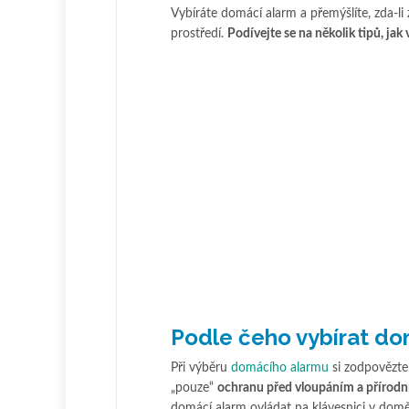
Vybíráte domácí alarm a přemýšlíte, zda-li
prostředí.
Podívejte se na několik tipů, jak
Podle čeho vybírat do
Při výběru
domácího alarmu
si zodpovězte
„pouze“
ochranu před vloupáním a přírodní
domácí alarm ovládat na klávesnici v domě 