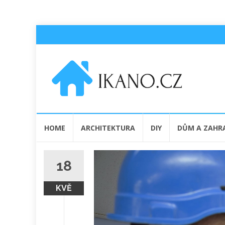
Přeskočit
HOME
ARCHITEKTURA
DIY
DŮM A ZAHR
na
obsah
18
KVĚ