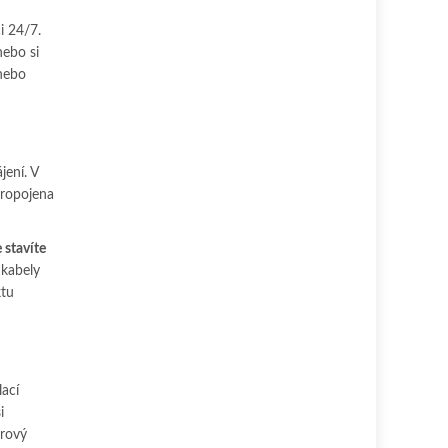
i 24/7.
nebo si
 nebo
jení. V
propojena
 stavíte
 kabely
ktu
ací
i
erový