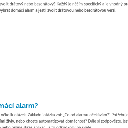
 zvolit drátový nebo bezdrátový? Každý je něčím specifický a je vhodný pr
 vybrat domácí alarm a jestli zvolit drátovou nebo bezdrátovou verzi.
mácí alarm?
 několik otázek. Základní otázka zní: „Co od alarmu očekávám?“ Potřebuj
mi živly
, nebo chcete automatizovat domácnost? Dále si zodpovězte, jest
nebo online skrze aplikaci, a to odkudkoliv na světě.